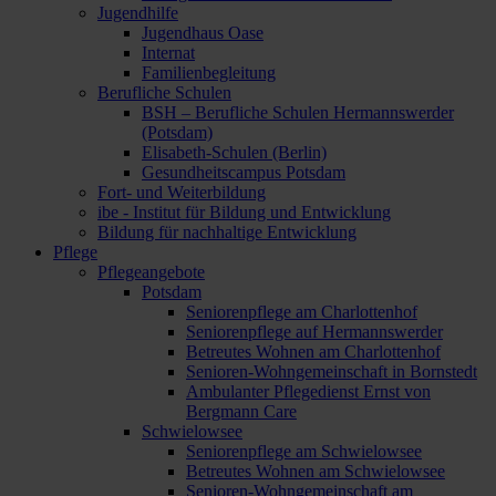
Jugendhilfe
Jugendhaus Oase
Internat
Familienbegleitung
Berufliche Schulen
BSH – Berufliche Schulen Hermannswerder
(Potsdam)
Elisabeth-Schulen (Berlin)
Gesundheitscampus Potsdam
Fort- und Weiterbildung
ibe - Institut für Bildung und Entwicklung
Bildung für nachhaltige Entwicklung
Pflege
Pflegeangebote
Potsdam
Seniorenpflege am Charlottenhof
Seniorenpflege auf Hermannswerder
Betreutes Wohnen am Charlottenhof
Senioren-Wohngemeinschaft in Bornstedt
Ambulanter Pflegedienst Ernst von
Bergmann Care
Schwielowsee
Seniorenpflege am Schwielowsee
Betreutes Wohnen am Schwielowsee
Senioren-Wohngemeinschaft am