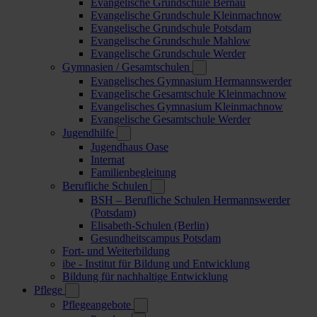
Evangelische Grundschule Bernau
Evangelische Grundschule Kleinmachnow
Evangelische Grundschule Potsdam
Evangelische Grundschule Mahlow
Evangelische Grundschule Werder
Gymnasien / Gesamtschulen
Evangelisches Gymnasium Hermannswerder
Evangelische Gesamtschule Kleinmachnow
Evangelisches Gymnasium Kleinmachnow
Evangelische Gesamtschule Werder
Jugendhilfe
Jugendhaus Oase
Internat
Familienbegleitung
Berufliche Schulen
BSH – Berufliche Schulen Hermannswerder
(Potsdam)
Elisabeth-Schulen (Berlin)
Gesundheitscampus Potsdam
Fort- und Weiterbildung
ibe - Institut für Bildung und Entwicklung
Bildung für nachhaltige Entwicklung
Pflege
Pflegeangebote