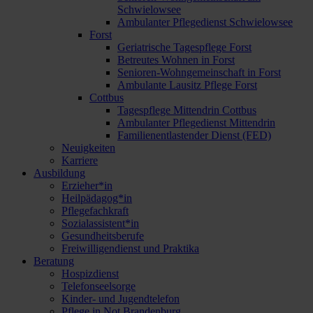
Schwielowsee
Ambulanter Pflegedienst Schwielowsee
Forst
Geriatrische Tagespflege Forst
Betreutes Wohnen in Forst
Senioren-Wohngemeinschaft in Forst
Ambulante Lausitz Pflege Forst
Cottbus
Tagespflege Mittendrin Cottbus
Ambulanter Pflegedienst Mittendrin
Familienentlastender Dienst (FED)
Neuigkeiten
Karriere
Ausbildung
Erzieher*in
Heilpädagog*in
Pflegefachkraft
Sozialassistent*in
Gesundheitsberufe
Freiwilligendienst und Praktika
Beratung
Hospizdienst
Telefonseelsorge
Kinder- und Jugendtelefon
Pflege in Not Brandenburg