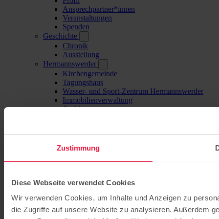
Profil
Ansprechpartner*innen
Veranstaltungen
Spenden
Geschichte
Chronik
Ausstellung
Hermannswerder
Kirchengemeinde
Tagungshaus
Wasser- und Sport-Zentrum Hermannswerder
Immobilienverwaltung
Archiv
Zustimmung
D
Diese Webseite verwendet Cookies
Wir verwenden Cookies, um Inhalte und Anzeigen zu personal
die Zugriffe auf unsere Website zu analysieren. Außerdem g