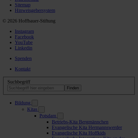
Sitemap
Hinweisgebersystem
© 2026 Hoffbauer-Stiftung
Instagram
Facebook
YouTube
Linkedin
Spenden
Kontakt
Suchbegriff
Bildung
Kitas
Potsdam
Betriebs-Kita Bergmännchen
Evangelische Kita Hermannswerder
Evangelische Kita Hoffkids