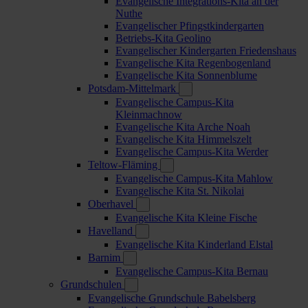
Evangelische Integrations-Kita an der
Nuthe
Evangelischer Pfingstkindergarten
Betriebs-Kita Geolino
Evangelischer Kindergarten Friedenshaus
Evangelische Kita Regenbogenland
Evangelische Kita Sonnenblume
Potsdam-Mittelmark
Evangelische Campus-Kita
Kleinmachnow
Evangelische Kita Arche Noah
Evangelische Kita Himmelszelt
Evangelische Campus-Kita Werder
Teltow-Fläming
Evangelische Campus-Kita Mahlow
Evangelische Kita St. Nikolai
Oberhavel
Evangelische Kita Kleine Fische
Havelland
Evangelische Kita Kinderland Elstal
Barnim
Evangelische Campus-Kita Bernau
Grundschulen
Evangelische Grundschule Babelsberg