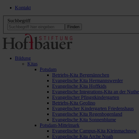
Kontakt
Suchbegriff
Bildung
Kitas
Potsdam
Betriebs-Kita Bergmännchen
Evangelische Kita Hermannswerder
Evangelische Kita Hoffkids
Evangelische Integrations-Kita an der Nuthe
Evangelischer Pfingstkindergarten
Betriebs-Kita Geolino
Evangelischer Kindergarten Friedenshaus
Evangelische Kita Regenbogenland
Evangelische Kita Sonnenblume
Potsdam-Mittelmark
Evangelische Campus-Kita Kleinmachnow
Evangelische Kita Arche Noah