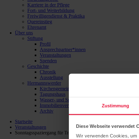
Karriere in der Pflege
Fort- und Weiterbildung
Freiwilligendienst & Praktika
Quereinstieg
Ehrenamt
Über uns
Stiftung
Profil
Ansprechpartner*innen
Veranstaltungen
Spenden
Geschichte
Chronik
Ausstellung
Hermannswerder
Kirchengemeinde
Tagungshaus
Wasser- und Sport-Zentrum Hermannswerder
Immobilienverwaltung
Zustimmung
Archiv
Startseite
Diese Webseite verwendet 
Veranstaltungen
Sonntagsspaziergang für Trauerende auf Hermannswerder
Wir verwenden Cookies, um I