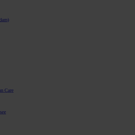
sdam)
nn Care
see