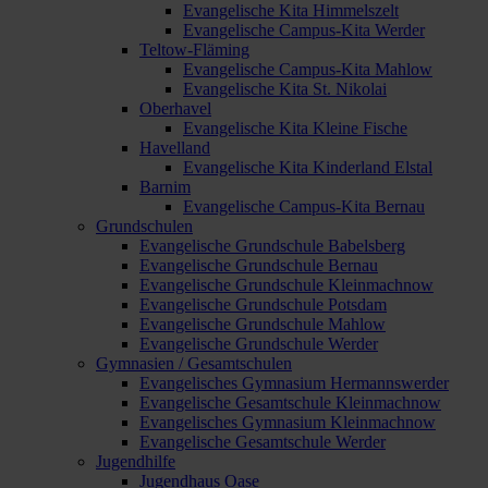
Evangelische Kita Himmelszelt
Evangelische Campus-Kita Werder
Teltow-Fläming
Evangelische Campus-Kita Mahlow
Evangelische Kita St. Nikolai
Oberhavel
Evangelische Kita Kleine Fische
Havelland
Evangelische Kita Kinderland Elstal
Barnim
Evangelische Campus-Kita Bernau
Grundschulen
Evangelische Grundschule Babelsberg
Evangelische Grundschule Bernau
Evangelische Grundschule Kleinmachnow
Evangelische Grundschule Potsdam
Evangelische Grundschule Mahlow
Evangelische Grundschule Werder
Gymnasien / Gesamtschulen
Evangelisches Gymnasium Hermannswerder
Evangelische Gesamtschule Kleinmachnow
Evangelisches Gymnasium Kleinmachnow
Evangelische Gesamtschule Werder
Jugendhilfe
Jugendhaus Oase