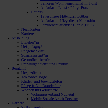
Senioren-Wohngemeinschaft in Forst
Ambulante Lausitz Pflege Forst
Cottbus
Tagespflege Mittendrin Cottbus
Ambulanter Pflegedienst Mittendrin
Familienentlastender Dienst (FED)
Neuigkeiten
Karriere
Ausbildung
Erzieher*in
Heilpädagog*in
Pflegefachkraft
Sozialassistent*in
Gesundheitsberufe
Freiwilligendienst und Praktika
Beratung
Hospizdienst
Telefonseelsorge
Kinder- und Jugendtelefon
Pflege in Not Brandenburg
Wohnen für Geflüchtete
Wohnungsverbund Nuthetal
Mobile Soziale Arbeit Potsdam
Karriere
Stellenangebote