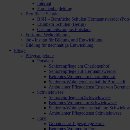
Internat
Familienbegleitung
Berufliche Schulen
BSH – Berufliche Schulen Hermannswerder (Pot
Elisabeth-Schulen (Berlin)
Gesundheitscampus Potsdam
Fort- und Weiterbildung
ibe - Institut für Bildung und Entwicklung
Bildung für nachhaltige Entwicklung
Pflege
Pflegeangebote
Potsdam
Seniorenpflege am Charlottenhof
Seniorenpflege auf Hermannswerder
Betreutes Wohnen am Charlottenhof
Senioren-Wohngemeinschaft in Bornstedt
Ambulanter Pflegedienst Ernst von Bergma
Schwielowsee
Seniorenpflege am Schwielowsee
Betreutes Wohnen am Schwielowsee
Senioren-Wohngemeinschaft am Schwielow
Ambulanter Pflegedienst Schwielowsee
Forst
Geriatrische Tagespflege Forst
Betreutes Wohnen in Forst