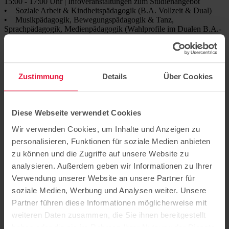
15:00 - 17:00 Uhr | Infoveranstaltungen zum Studienangebot
• Soziale Arbeit & Kindheitspädagogik (B.A. Vollzeit & Dual)
• Musikpädagogik, Bewegungspädagogik & Tanz,
Sprachpädagogik, Medienpädagogik (Wahlprofile im Dualen B.A.-
Studium)
• Internationale Soziale Arbeit und Friedensbildung (M.A.)
17:00 - 20:30 Uhr | Musik, Tanz, Theater & Film von und mit den
Studierenden der HCHP
Zustimmung
Details
Über Cookies
20:30 - 00:00 Uhr | gemeinsame Party
Hier geht es zur
Website der Hochschule Clara Hoffbauer Potsdam
Diese Webseite verwendet Cookies
Wir verwenden Cookies, um Inhalte und Anzeigen zu
personalisieren, Funktionen für soziale Medien anbieten
zu können und die Zugriffe auf unsere Website zu
Sitz der Stiftung: Potsdam
analysieren. Außerdem geben wir Informationen zu Ihrer
Hermannswerder 7
Verwendung unserer Website an unsere Partner für
14473 Potsdam
soziale Medien, Werbung und Analysen weiter. Unsere
Bildung
Partner führen diese Informationen möglicherweise mit
Pflege
weiteren Daten zusammen, die Sie ihnen bereitgestellt
Ausbildung
Beratung
haben oder die sie im Rahmen Ihrer Nutzung der Dienste