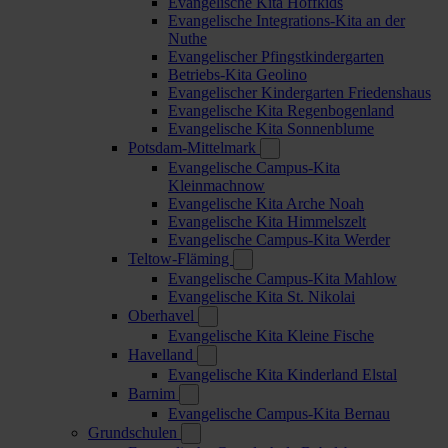
Evangelische Kita Hoffkids
Evangelische Integrations-Kita an der
Nuthe
Evangelischer Pfingstkindergarten
Betriebs-Kita Geolino
Evangelischer Kindergarten Friedenshaus
Evangelische Kita Regenbogenland
Evangelische Kita Sonnenblume
Potsdam-Mittelmark
Evangelische Campus-Kita
Kleinmachnow
Evangelische Kita Arche Noah
Evangelische Kita Himmelszelt
Evangelische Campus-Kita Werder
Teltow-Fläming
Evangelische Campus-Kita Mahlow
Evangelische Kita St. Nikolai
Oberhavel
Evangelische Kita Kleine Fische
Havelland
Evangelische Kita Kinderland Elstal
Barnim
Evangelische Campus-Kita Bernau
Grundschulen