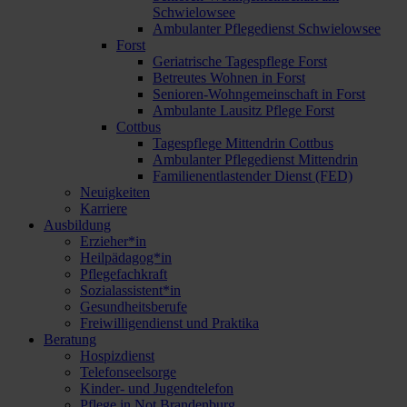
Schwielowsee
Ambulanter Pflegedienst Schwielowsee
Forst
Geriatrische Tagespflege Forst
Betreutes Wohnen in Forst
Senioren-Wohngemeinschaft in Forst
Ambulante Lausitz Pflege Forst
Cottbus
Tagespflege Mittendrin Cottbus
Ambulanter Pflegedienst Mittendrin
Familienentlastender Dienst (FED)
Neuigkeiten
Karriere
Ausbildung
Erzieher*in
Heilpädagog*in
Pflegefachkraft
Sozialassistent*in
Gesundheitsberufe
Freiwilligendienst und Praktika
Beratung
Hospizdienst
Telefonseelsorge
Kinder- und Jugendtelefon
Pflege in Not Brandenburg