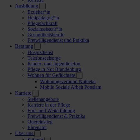
Ausbildung
Erzieher*in
Heilpädagog*in
Pflegefachkraft
Sozialassistent*in
Gesundheitsberufe
Freiwilligendienst und Praktika
Beratung
Hospizdienst
Telefonseelsorge
Kinder- und Jugendtelefon
Pflege in Not Brandenburg
Wohnen für Geflüchtete
Wohnungsverbund Nuthetal
Mobile Soziale Arbeit Potsdam
Karriere
Stellenangebote
Karriere in der Pflege
Fort- und Weiterbildung
Freiwilligendienst & Praktika
Quereinstieg
Ehrenamt
Über uns
Stiftung