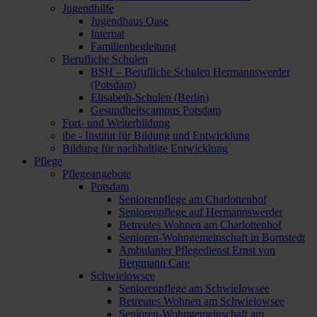
Jugendhilfe
Jugendhaus Oase
Internat
Familienbegleitung
Berufliche Schulen
BSH – Berufliche Schulen Hermannswerder
(Potsdam)
Elisabeth-Schulen (Berlin)
Gesundheitscampus Potsdam
Fort- und Weiterbildung
ibe - Institut für Bildung und Entwicklung
Bildung für nachhaltige Entwicklung
Pflege
Pflegeangebote
Potsdam
Seniorenpflege am Charlottenhof
Seniorenpflege auf Hermannswerder
Betreutes Wohnen am Charlottenhof
Senioren-Wohngemeinschaft in Bornstedt
Ambulanter Pflegedienst Ernst von
Bergmann Care
Schwielowsee
Seniorenpflege am Schwielowsee
Betreutes Wohnen am Schwielowsee
Senioren-Wohngemeinschaft am