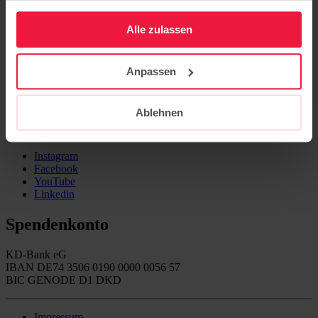
Karriere
gesammelt haben.
Über uns
Alle zulassen
Aktuelles
Veranstaltungen
Kontakt
Anpassen
Publikationen
Newsletter
Ablehnen
Folgen Sie uns auf
Instagram
Facebook
YouTube
Linkedin
Spendenkonto
KD-Bank eG
IBAN DE74 3506 0190 0000 0056 57
BIC GENODE D1 DKD
Impressum