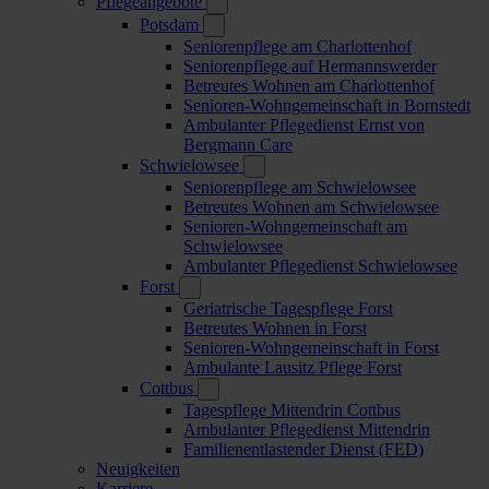
Pflegeangebote
Potsdam
Seniorenpflege am Charlottenhof
Seniorenpflege auf Hermannswerder
Betreutes Wohnen am Charlottenhof
Senioren-Wohngemeinschaft in Bornstedt
Ambulanter Pflegedienst Ernst von
Bergmann Care
Schwielowsee
Seniorenpflege am Schwielowsee
Betreutes Wohnen am Schwielowsee
Senioren-Wohngemeinschaft am
Schwielowsee
Ambulanter Pflegedienst Schwielowsee
Forst
Geriatrische Tagespflege Forst
Betreutes Wohnen in Forst
Senioren-Wohngemeinschaft in Forst
Ambulante Lausitz Pflege Forst
Cottbus
Tagespflege Mittendrin Cottbus
Ambulanter Pflegedienst Mittendrin
Familienentlastender Dienst (FED)
Neuigkeiten
Karriere