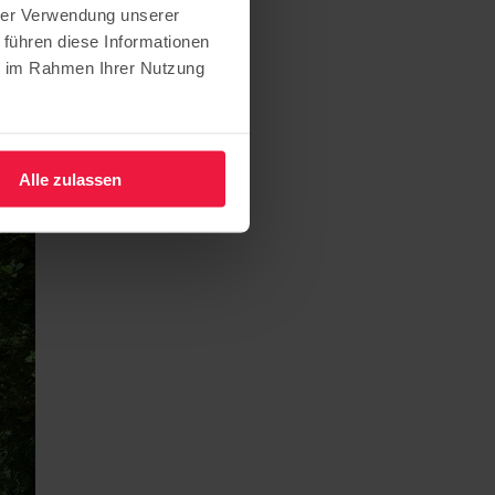
hrer Verwendung unserer
esen“
 führen diese Informationen
ie im Rahmen Ihrer Nutzung
Alle zulassen