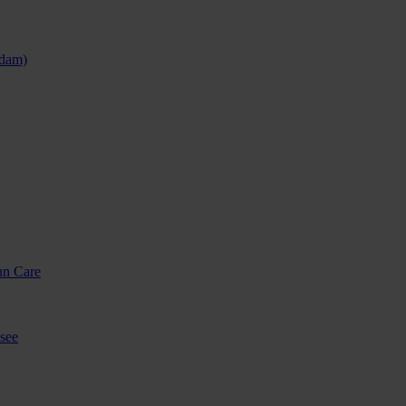
sdam)
nn Care
see