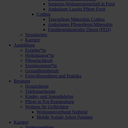
Senioren-Wohngemeinschaft in Forst
Ambulante Lausitz Pflege Forst
Cottbus
Tagespflege Mittendrin Cottbus
Ambulanter Pflegedienst Mittendrin
Familienentlastender Dienst (FED)
Neuigkeiten
Karriere
Ausbildung
Erzieher*in
Heilpädagog*in
Pflegefachkraft
Sozialassistent*in
Gesundheitsberufe
Freiwilligendienst und Praktika
Beratung
Hospizdienst
Telefonseelsorge
Kinder- und Jugendtelefon
Pflege in Not Brandenburg
Wohnen für Geflüchtete
Wohnungsverbund Nuthetal
Mobile Soziale Arbeit Potsdam
Karriere
Stellenangebote