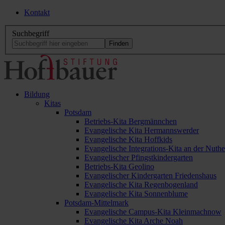
Kontakt
Suchbegriff
Bildung
Kitas
Potsdam
Betriebs-Kita Bergmännchen
Evangelische Kita Hermannswerder
Evangelische Kita Hoffkids
Evangelische Integrations-Kita an der Nuthe
Evangelischer Pfingstkindergarten
Betriebs-Kita Geolino
Evangelischer Kindergarten Friedenshaus
Evangelische Kita Regenbogenland
Evangelische Kita Sonnenblume
Potsdam-Mittelmark
Evangelische Campus-Kita Kleinmachnow
Evangelische Kita Arche Noah