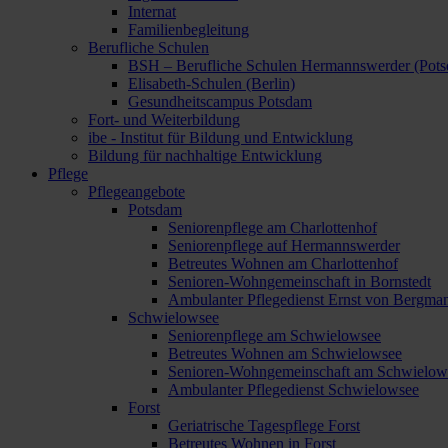
Internat
Familienbegleitung
Berufliche Schulen
BSH – Berufliche Schulen Hermannswerder (Pot
Elisabeth-Schulen (Berlin)
Gesundheitscampus Potsdam
Fort- und Weiterbildung
ibe - Institut für Bildung und Entwicklung
Bildung für nachhaltige Entwicklung
Pflege
Pflegeangebote
Potsdam
Seniorenpflege am Charlottenhof
Seniorenpflege auf Hermannswerder
Betreutes Wohnen am Charlottenhof
Senioren-Wohngemeinschaft in Bornstedt
Ambulanter Pflegedienst Ernst von Bergma
Schwielowsee
Seniorenpflege am Schwielowsee
Betreutes Wohnen am Schwielowsee
Senioren-Wohngemeinschaft am Schwielow
Ambulanter Pflegedienst Schwielowsee
Forst
Geriatrische Tagespflege Forst
Betreutes Wohnen in Forst