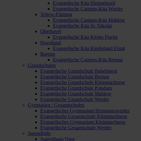
Evangelische Kita Himmelszelt
Evangelische Campus-Kita Werder
Teltow-Fläming
Evangelische Campus-Kita Mahlow
Evangelische Kita St. Nikolai
Oberhavel
Evangelische Kita Kleine Fische
Havelland
Evangelische Kita Kinderland Elstal
Barnim
Evangelische Campus-Kita Bernau
Grundschulen
Evangelische Grundschule Babelsberg
Evangelische Grundschule Bernau
Evangelische Grundschule Kleinmachnow
Evangelische Grundschule Potsdam
Evangelische Grundschule Mahlow
Evangelische Grundschule Werder
Gymnasien / Gesamtschulen
Evangelisches Gymnasium Hermannswerder
Evangelische Gesamtschule Kleinmachnow
Evangelisches Gymnasium Kleinmachnow
Evangelische Gesamtschule Werder
Jugendhilfe
Jugendhaus Oase