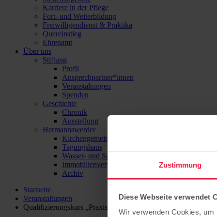
Karriere in der Pflege
Fort- und Weiterbildung
Freiwilligendienst & Praktika
Quereinstieg
Ehrenamt
Über uns
Stiftung
Profil
Ansprechpartner*innen
Veranstaltungen
Spenden
Geschichte
Chronik
Ausstellung
Hermannswerder
Kirchengemeinde
Tagungshaus
Wasser- und Sport-Zentrum Hermannswerder
Immobilienverwaltung
Zustimmung
Archiv
Startseite
Diese Webseite verwendet 
Veranstaltungen
Qualifizierungskurs „Praxisanleiterin/Praxisanleiter im Sozialw
Wir verwenden Cookies, um I