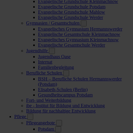
Evangelische Grundschule Kleinmachnow
Evangelische Grundschule Potsdam
Evangelische Grundschule Mahlow
Evangelische Grundschule Werder
Gymnasien / Gesamtschulen
Evangelisches Gymnasium Hermannswerder
Evangelische Gesamtschule Kleinmachnow
Evangelisches Gymnasium Kleinmachnow
Evangelische Gesamtschule Werder
Jugendhilfe
Jugendhaus Oase
Internat
Familienbegleitung
Berufliche Schulen
BSH – Berufliche Schulen Hermannswerder
(Potsdam)
Elisabeth-Schulen (Berlin)
Gesundheitscampus Potsdam
Fort- und Weiterbildung
ibe - Institut für Bildung und Entwicklung
Bildung für nachhaltige Entwicklung
Pflege
Pflegeangebote
Potsdam