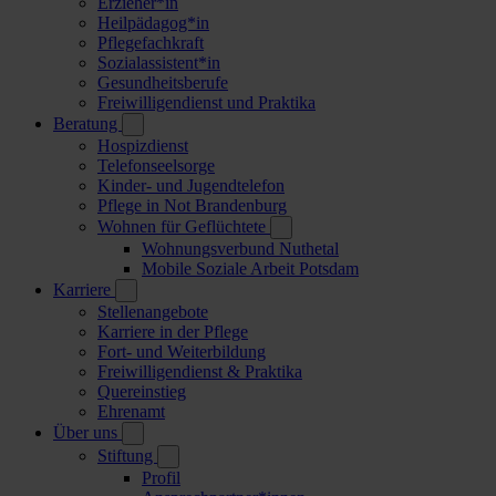
Erzieher*in
Heilpädagog*in
Pflegefachkraft
Sozialassistent*in
Gesundheitsberufe
Freiwilligendienst und Praktika
Beratung
Hospizdienst
Telefonseelsorge
Kinder- und Jugendtelefon
Pflege in Not Brandenburg
Wohnen für Geflüchtete
Wohnungsverbund Nuthetal
Mobile Soziale Arbeit Potsdam
Karriere
Stellenangebote
Karriere in der Pflege
Fort- und Weiterbildung
Freiwilligendienst & Praktika
Quereinstieg
Ehrenamt
Über uns
Stiftung
Profil