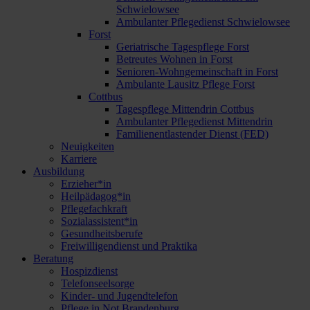
Schwielowsee
Ambulanter Pflegedienst Schwielowsee
Forst
Geriatrische Tagespflege Forst
Betreutes Wohnen in Forst
Senioren-Wohngemeinschaft in Forst
Ambulante Lausitz Pflege Forst
Cottbus
Tagespflege Mittendrin Cottbus
Ambulanter Pflegedienst Mittendrin
Familienentlastender Dienst (FED)
Neuigkeiten
Karriere
Ausbildung
Erzieher*in
Heilpädagog*in
Pflegefachkraft
Sozialassistent*in
Gesundheitsberufe
Freiwilligendienst und Praktika
Beratung
Hospizdienst
Telefonseelsorge
Kinder- und Jugendtelefon
Pflege in Not Brandenburg