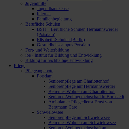
Jugendhilfe
Jugendhaus Oase
Internat
Familienbegleitung
Berufliche Schulen
BSH – Berufliche Schulen Hermannswerder
(Potsdam)
Elisabeth-Schulen (Berlin)
Gesundheitscampus Potsdam
Fort- und Weiterbildung
ibe - Institut für Bildung und Entwicklung
Bildung für nachhaltige Entwicklung
Pflege
Pflegeangebote
Potsdam
Seniorenpflege am Charlottenhof
Seniorenpflege auf Hermannswerder
Betreutes Wohnen am Charlottenhof
Senioren-Wohngemeinschaft in Bornstedt
Ambulanter Pflegedienst Ernst von
Bergmann Care
Schwielowsee
Seniorenpflege am Schwielowsee
Betreutes Wohnen am Schwielowsee
Senioren-Wohngemeinschaft am