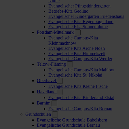
Nuthe
Evangelischer Pfingstkindergarten
Betriebs-Kita Geolino
Evangelischer Kindergarten Friedenshaus
Evangelische Kita Regenbogenland
Evangelische Kita Sonnenblume
Potsdam-Mittelmark
Evangelische Campus-Kita
Kleinmachnow
Evangelische Kita Arche Noah
Evangelische Kita Himmelszelt
Evangelische Campus-Kita Werder
Teltow-Fläming
Evangelische Campus-Kita Mahlow
Evangelische Kita St. Nikolai
Oberhavel
Evangelische Kita Kleine Fische
Havelland
Evangelische Kita Kinderland Elstal
Barnim
Evangelische Campus-Kita Bernau
Grundschulen
Evangelische Grundschule Babelsberg
Evangelische Grundschule Bernau