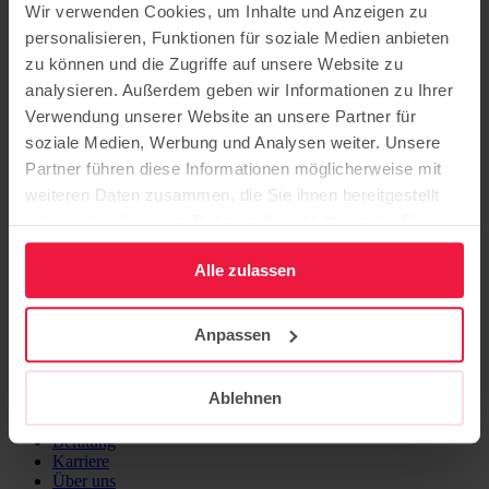
Wir verwenden Cookies, um Inhalte und Anzeigen zu
Hospiz- und Palliativberatungsdienst Potsdam
personalisieren, Funktionen für soziale Medien anbieten
Hermannswerder 2c | 14473 Potsdam
0331/62 00 250
(mit Anrufbeantworter)
zu können und die Zugriffe auf unsere Website zu
0173/880 85 89
analysieren. Außerdem geben wir Informationen zu Ihrer
www.hospizdienst-potsdam.de
Verwendung unserer Website an unsere Partner für
info@hospizdienst-potsdam.de
soziale Medien, Werbung und Analysen weiter. Unsere
Partner führen diese Informationen möglicherweise mit
Flyer "Letzte Hilfe Kurs"
weiteren Daten zusammen, die Sie ihnen bereitgestellt
haben oder die sie im Rahmen Ihrer Nutzung der Dienste
gesammelt haben.
Alle zulassen
Sitz der Stiftung: Potsdam
Hermannswerder 7
Anpassen
14473 Potsdam
Bildung
Ablehnen
Pflege
Ausbildung
Beratung
Karriere
Über uns