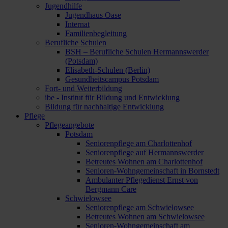
Jugendhilfe
Jugendhaus Oase
Internat
Familienbegleitung
Berufliche Schulen
BSH – Berufliche Schulen Hermannswerder
(Potsdam)
Elisabeth-Schulen (Berlin)
Gesundheitscampus Potsdam
Fort- und Weiterbildung
ibe - Institut für Bildung und Entwicklung
Bildung für nachhaltige Entwicklung
Pflege
Pflegeangebote
Potsdam
Seniorenpflege am Charlottenhof
Seniorenpflege auf Hermannswerder
Betreutes Wohnen am Charlottenhof
Senioren-Wohngemeinschaft in Bornstedt
Ambulanter Pflegedienst Ernst von
Bergmann Care
Schwielowsee
Seniorenpflege am Schwielowsee
Betreutes Wohnen am Schwielowsee
Senioren-Wohngemeinschaft am