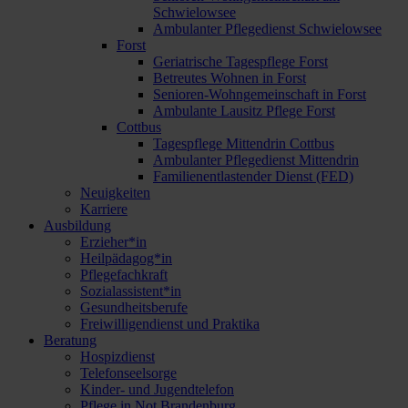
Schwielowsee
Ambulanter Pflegedienst Schwielowsee
Forst
Geriatrische Tagespflege Forst
Betreutes Wohnen in Forst
Senioren-Wohngemeinschaft in Forst
Ambulante Lausitz Pflege Forst
Cottbus
Tagespflege Mittendrin Cottbus
Ambulanter Pflegedienst Mittendrin
Familienentlastender Dienst (FED)
Neuigkeiten
Karriere
Ausbildung
Erzieher*in
Heilpädagog*in
Pflegefachkraft
Sozialassistent*in
Gesundheitsberufe
Freiwilligendienst und Praktika
Beratung
Hospizdienst
Telefonseelsorge
Kinder- und Jugendtelefon
Pflege in Not Brandenburg