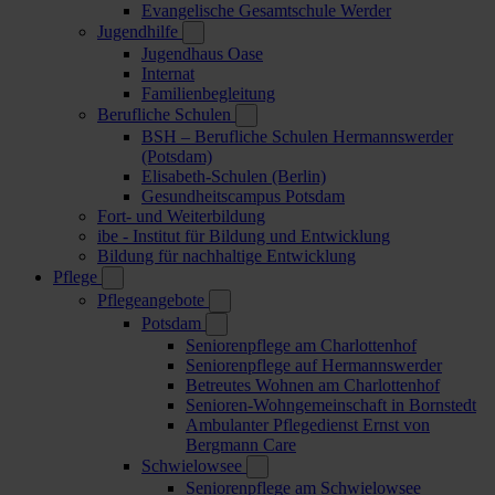
Evangelische Gesamtschule Werder
Jugendhilfe
Jugendhaus Oase
Internat
Familienbegleitung
Berufliche Schulen
BSH – Berufliche Schulen Hermannswerder
(Potsdam)
Elisabeth-Schulen (Berlin)
Gesundheitscampus Potsdam
Fort- und Weiterbildung
ibe - Institut für Bildung und Entwicklung
Bildung für nachhaltige Entwicklung
Pflege
Pflegeangebote
Potsdam
Seniorenpflege am Charlottenhof
Seniorenpflege auf Hermannswerder
Betreutes Wohnen am Charlottenhof
Senioren-Wohngemeinschaft in Bornstedt
Ambulanter Pflegedienst Ernst von
Bergmann Care
Schwielowsee
Seniorenpflege am Schwielowsee