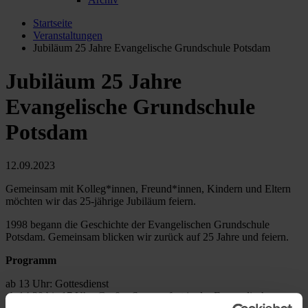
Startseite
Veranstaltungen
Jubiläum 25 Jahre Evangelische Grundschule Potsdam
Jubiläum 25 Jahre
Evangelische Grundschule
Potsdam
12.09.2023
Gemeinsam mit Kolleg*innen, Freund*innen, Kindern und Eltern
möchten wir das 25-jährige Jubiläum feiern.
1998 begann die Geschichte der Evangelischen Grundschule
Potsdam. Gemeinsam blicken wir zurück auf 25 Jahre und feiern.
Programm
ab 13 Uhr: Gottesdienst
ab 14:30 bis 17 Uhr: Großes Sommerfest in der Evangelischen