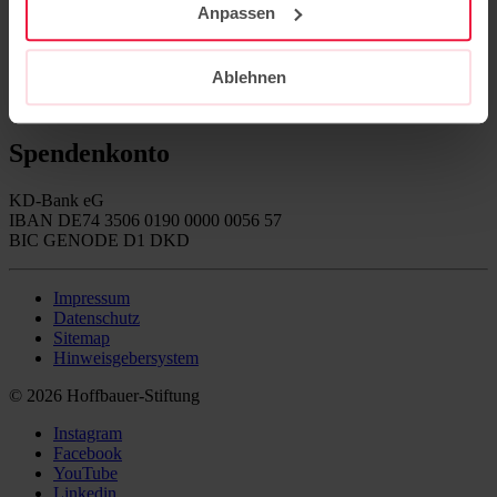
Anpassen
Instagram
Facebook
Ablehnen
YouTube
Linkedin
Spendenkonto
KD-Bank eG
IBAN DE74 3506 0190 0000 0056 57
BIC GENODE D1 DKD
Impressum
Datenschutz
Sitemap
Hinweisgebersystem
© 2026 Hoffbauer-Stiftung
Instagram
Facebook
YouTube
Linkedin