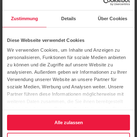
Grundschule
Wir freuen uns auf Sie und euch!
Zustimmung
Details
Über Cookies
Diese Webseite verwendet Cookies
Sitz der Stiftung: Potsdam
Hermannswerder 7
Wir verwenden Cookies, um Inhalte und Anzeigen zu
14473 Potsdam
personalisieren, Funktionen für soziale Medien anbieten
Bildung
zu können und die Zugriffe auf unsere Website zu
Pflege
analysieren. Außerdem geben wir Informationen zu Ihrer
Ausbildung
Verwendung unserer Website an unsere Partner für
Beratung
Karriere
soziale Medien, Werbung und Analysen weiter. Unsere
Über uns
Partner führen diese Informationen möglicherweise mit
weiteren Daten zusammen, die Sie ihnen bereitgestellt
Aktuelles
Veranstaltungen
haben oder die sie im Rahmen Ihrer Nutzung der Dienste
Kontakt
gesammelt haben.
Publikationen
Alle zulassen
Newsletter
Folgen Sie uns auf