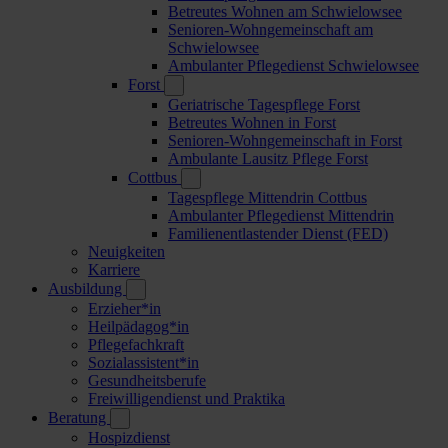
Betreutes Wohnen am Schwielowsee
Senioren-Wohngemeinschaft am
Schwielowsee
Ambulanter Pflegedienst Schwielowsee
Forst
Geriatrische Tagespflege Forst
Betreutes Wohnen in Forst
Senioren-Wohngemeinschaft in Forst
Ambulante Lausitz Pflege Forst
Cottbus
Tagespflege Mittendrin Cottbus
Ambulanter Pflegedienst Mittendrin
Familienentlastender Dienst (FED)
Neuigkeiten
Karriere
Ausbildung
Erzieher*in
Heilpädagog*in
Pflegefachkraft
Sozialassistent*in
Gesundheitsberufe
Freiwilligendienst und Praktika
Beratung
Hospizdienst