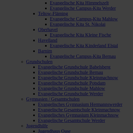
Evangelische Kita Himmelszelt
Evangelische Campus-Kita Werder
Teltow-Fläming
Evangelische Campus-Kita Mahlow
Evangelische Kita St. Nikolai
Oberhavel
Evangelische Kita Kleine Fische
Havelland
Evangelische Kita Kinderland Elstal
Barnim
Evangelische Campus-Kita Bernau
Grundschulen
Evangelische Grundschule Babelsberg
Evangelische Grundschule Bernau
Evangelische Grundschule Kleinmachnow
Evangelische Grundschule Potsdam
Evangelische Grundschule Mahlow
Evangelische Grundschule Werder
Gymnasien / Gesamtschulen
Evangelisches Gymnasium Hermannswerder
Evangelische Gesamtschule Kleinmachnow
Evangelisches Gymnasium Kleinmachnow
Evangelische Gesamtschule Werder
Jugendhilfe
Jugendhaus Oase