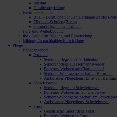
Internat
Familienbegleitung
Berufliche Schulen
BSH – Berufliche Schulen Hermannswerder (Pot
Elisabeth-Schulen (Berlin)
Gesundheitscampus Potsdam
Fort- und Weiterbildung
ibe - Institut für Bildung und Entwicklung
Bildung für nachhaltige Entwicklung
Pflege
Pflegeangebote
Potsdam
Seniorenpflege am Charlottenhof
Seniorenpflege auf Hermannswerder
Betreutes Wohnen am Charlottenhof
Senioren-Wohngemeinschaft in Bornstedt
Ambulanter Pflegedienst Ernst von Bergma
Schwielowsee
Seniorenpflege am Schwielowsee
Betreutes Wohnen am Schwielowsee
Senioren-Wohngemeinschaft am Schwielow
Ambulanter Pflegedienst Schwielowsee
Forst
Geriatrische Tagespflege Forst
Betreutes Wohnen in Forst