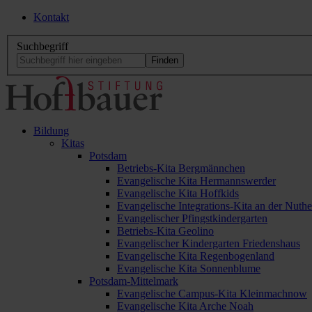
Kontakt
Suchbegriff
Bildung
Kitas
Potsdam
Betriebs-Kita Bergmännchen
Evangelische Kita Hermannswerder
Evangelische Kita Hoffkids
Evangelische Integrations-Kita an der Nuthe
Evangelischer Pfingstkindergarten
Betriebs-Kita Geolino
Evangelischer Kindergarten Friedenshaus
Evangelische Kita Regenbogenland
Evangelische Kita Sonnenblume
Potsdam-Mittelmark
Evangelische Campus-Kita Kleinmachnow
Evangelische Kita Arche Noah