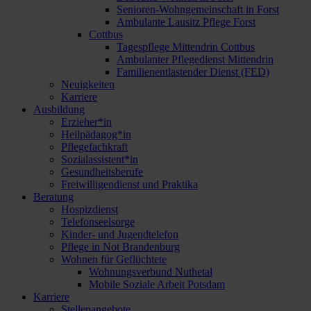
Senioren-Wohngemeinschaft in Forst
Ambulante Lausitz Pflege Forst
Cottbus
Tagespflege Mittendrin Cottbus
Ambulanter Pflegedienst Mittendrin
Familienentlastender Dienst (FED)
Neuigkeiten
Karriere
Ausbildung
Erzieher*in
Heilpädagog*in
Pflegefachkraft
Sozialassistent*in
Gesundheitsberufe
Freiwilligendienst und Praktika
Beratung
Hospizdienst
Telefonseelsorge
Kinder- und Jugendtelefon
Pflege in Not Brandenburg
Wohnen für Geflüchtete
Wohnungsverbund Nuthetal
Mobile Soziale Arbeit Potsdam
Karriere
Stellenangebote