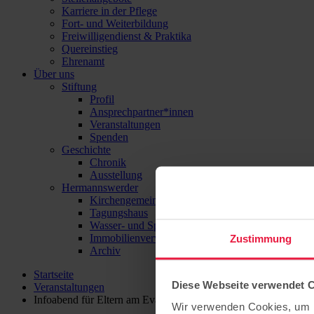
Karriere in der Pflege
Fort- und Weiterbildung
Freiwilligendienst & Praktika
Quereinstieg
Ehrenamt
Über uns
Stiftung
Profil
Ansprechpartner*innen
Veranstaltungen
Spenden
Geschichte
Chronik
Ausstellung
Hermannswerder
Kirchengemeinde
Tagungshaus
Wasser- und Sport-Zentrum Hermannswerder
Immobilienverwaltung
Zustimmung
Archiv
Startseite
Diese Webseite verwendet 
Veranstaltungen
Infoabend für Eltern am Evangelischen Gymnasium Hermanns
Wir verwenden Cookies, um I