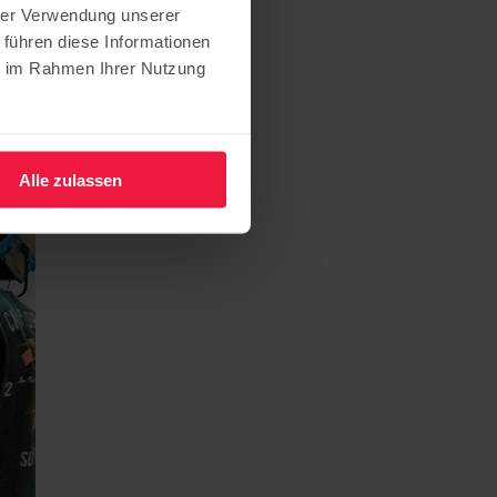
hrer Verwendung unserer
erder
 führen diese Informationen
ie im Rahmen Ihrer Nutzung
Alle zulassen