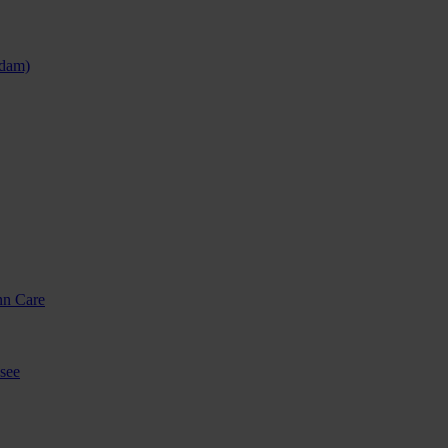
sdam)
nn Care
see