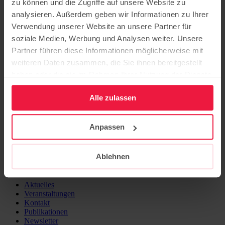
zu können und die Zugriffe auf unsere Website zu
analysieren. Außerdem geben wir Informationen zu Ihrer
Veranstalter:
Evangelische Krankenhausseelsorge im Kirchenkreis
Potsdam
Verwendung unserer Website an unsere Partner für
soziale Medien, Werbung und Analysen weiter. Unsere
Partner führen diese Informationen möglicherweise mit
weiteren Daten zusammen, die Sie ihnen bereitgestellt
haben oder die sie im Rahmen Ihrer Nutzung der Dienste
gesammelt haben.
Sitz der Stiftung: Potsdam
Hermannswerder 7
Alle zulassen
14473 Potsdam
Bildung
Anpassen
Pflege
Ausbildung
Beratung
Ablehnen
Karriere
Über uns
Aktuelles
Veranstaltungen
Kontakt
Publikationen
Newsletter