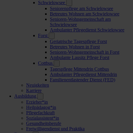
Schwielowsee
Seniorenpflege am Schwielowsee
Betreutes Wohnen am Schwielowsee
Senioren-Wohngemeinschaft am
Schwielowsee
Ambulanter Pflegedienst Schwielowsee
Forst
Geriatrische Tagespflege Forst
Betreutes Wohnen in Forst
Senioren-Wohngemeinschaft in Forst
Ambulante Lausitz Pflege Forst
Cottbus
Tagespflege Mittendrin Cottbus
Ambulanter Pflegedienst Mittendrin
Familienentlastender Dienst (FED)
Neuigkeiten
Karriere
Ausbildung
Erzieher*in
Heilpädagog*in
Pflegefachkraft
Sozialassistent*in
Gesundheitsberufe
Freiwilligendienst und Praktika