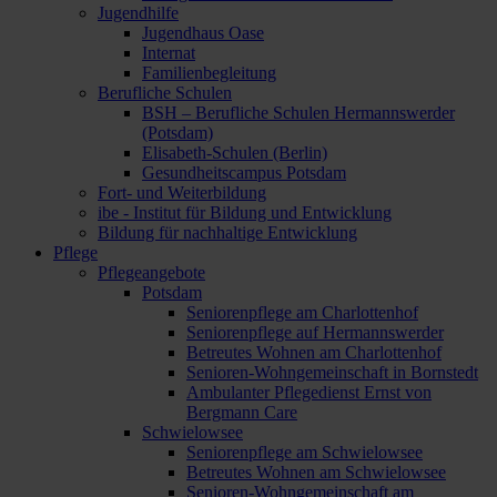
Jugendhilfe
Jugendhaus Oase
Internat
Familienbegleitung
Berufliche Schulen
BSH – Berufliche Schulen Hermannswerder
(Potsdam)
Elisabeth-Schulen (Berlin)
Gesundheitscampus Potsdam
Fort- und Weiterbildung
ibe - Institut für Bildung und Entwicklung
Bildung für nachhaltige Entwicklung
Pflege
Pflegeangebote
Potsdam
Seniorenpflege am Charlottenhof
Seniorenpflege auf Hermannswerder
Betreutes Wohnen am Charlottenhof
Senioren-Wohngemeinschaft in Bornstedt
Ambulanter Pflegedienst Ernst von
Bergmann Care
Schwielowsee
Seniorenpflege am Schwielowsee
Betreutes Wohnen am Schwielowsee
Senioren-Wohngemeinschaft am