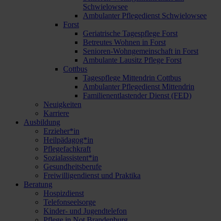
Schwielowsee
Ambulanter Pflegedienst Schwielowsee
Forst
Geriatrische Tagespflege Forst
Betreutes Wohnen in Forst
Senioren-Wohngemeinschaft in Forst
Ambulante Lausitz Pflege Forst
Cottbus
Tagespflege Mittendrin Cottbus
Ambulanter Pflegedienst Mittendrin
Familienentlastender Dienst (FED)
Neuigkeiten
Karriere
Ausbildung
Erzieher*in
Heilpädagog*in
Pflegefachkraft
Sozialassistent*in
Gesundheitsberufe
Freiwilligendienst und Praktika
Beratung
Hospizdienst
Telefonseelsorge
Kinder- und Jugendtelefon
Pflege in Not Brandenburg