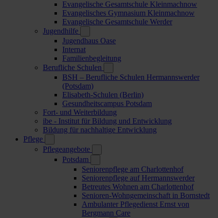
Evangelische Gesamtschule Kleinmachnow
Evangelisches Gymnasium Kleinmachnow
Evangelische Gesamtschule Werder
Jugendhilfe
Jugendhaus Oase
Internat
Familienbegleitung
Berufliche Schulen
BSH – Berufliche Schulen Hermannswerder
(Potsdam)
Elisabeth-Schulen (Berlin)
Gesundheitscampus Potsdam
Fort- und Weiterbildung
ibe - Institut für Bildung und Entwicklung
Bildung für nachhaltige Entwicklung
Pflege
Pflegeangebote
Potsdam
Seniorenpflege am Charlottenhof
Seniorenpflege auf Hermannswerder
Betreutes Wohnen am Charlottenhof
Senioren-Wohngemeinschaft in Bornstedt
Ambulanter Pflegedienst Ernst von
Bergmann Care