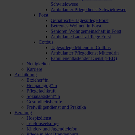
Schwielowsee
Ambulanter Pflegedienst Schwielowsee
Forst
Geriatrische Tagespflege Forst
Betreutes Wohnen in Forst
Senioren-Wohngemeinschaft in Forst
Ambulante Lausitz Pflege Forst
Cottbus
Tagespflege Mittendrin Cottbus
Ambulanter Pflegedienst Mittendrin
Familienentlastender Dienst (FED)
Neuigkeiten
Karriere
Ausbildung
Erzieher*in
Heilpädagog*in
Pflegefachkraft
Sozialassistent*in
Gesundheitsberufe
Freiwilligendienst und Praktika
Beratung
Hospizdienst
Telefonseelsorge
Kinder- und Jugendtelefon
Pflege in Not Brandenburg