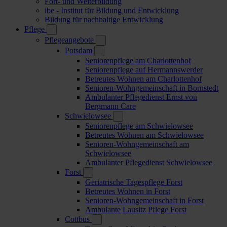
Fort- und Weiterbildung
ibe - Institut für Bildung und Entwicklung
Bildung für nachhaltige Entwicklung
Pflege
Pflegeangebote
Potsdam
Seniorenpflege am Charlottenhof
Seniorenpflege auf Hermannswerder
Betreutes Wohnen am Charlottenhof
Senioren-Wohngemeinschaft in Bornstedt
Ambulanter Pflegedienst Ernst von
Bergmann Care
Schwielowsee
Seniorenpflege am Schwielowsee
Betreutes Wohnen am Schwielowsee
Senioren-Wohngemeinschaft am
Schwielowsee
Ambulanter Pflegedienst Schwielowsee
Forst
Geriatrische Tagespflege Forst
Betreutes Wohnen in Forst
Senioren-Wohngemeinschaft in Forst
Ambulante Lausitz Pflege Forst
Cottbus