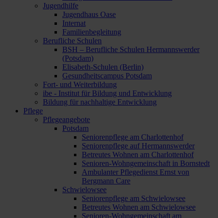
Jugendhilfe
Jugendhaus Oase
Internat
Familienbegleitung
Berufliche Schulen
BSH – Berufliche Schulen Hermannswerder
(Potsdam)
Elisabeth-Schulen (Berlin)
Gesundheitscampus Potsdam
Fort- und Weiterbildung
ibe - Institut für Bildung und Entwicklung
Bildung für nachhaltige Entwicklung
Pflege
Pflegeangebote
Potsdam
Seniorenpflege am Charlottenhof
Seniorenpflege auf Hermannswerder
Betreutes Wohnen am Charlottenhof
Senioren-Wohngemeinschaft in Bornstedt
Ambulanter Pflegedienst Ernst von
Bergmann Care
Schwielowsee
Seniorenpflege am Schwielowsee
Betreutes Wohnen am Schwielowsee
Senioren-Wohngemeinschaft am