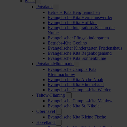
Kitas
Potsdam
Betriebs-Kita Bergmännchen
Evangelische Kita Hermannswerder
Evangelische Kita Hoffkids
Evangelische Integrations-Kita an der
Nuthe
Evangelischer Pfingstkindergarten
Betriebs-Kita Geolino
Evangelischer Kindergarten Friedenshaus
Evangelische Kita Regenbogenland
Evangelische Kita Sonnenblume
Potsdam-Mittelmark
Evangelische Campus-Kita
Kleinmachnow
Evangelische Kita Arche Noah
Evangelische Kita Himmelszelt
Evangelische Campus-Kita Werder
Teltow-Fläming
Evangelische Campus-Kita Mahlow
Evangelische Kita St. Nikolai
Oberhavel
Evangelische Kita Kleine Fische
Havelland