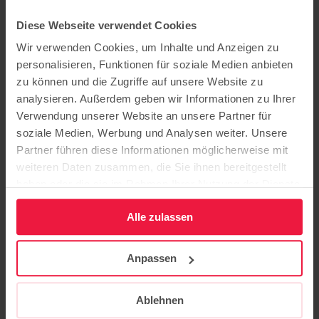
Bildung
Pflege
Diese Webseite verwendet Cookies
Ausbildung
Wir verwenden Cookies, um Inhalte und Anzeigen zu
Beratung
Karriere
personalisieren, Funktionen für soziale Medien anbieten
Über uns
zu können und die Zugriffe auf unsere Website zu
analysieren. Außerdem geben wir Informationen zu Ihrer
Aktuelles
Veranstaltungen
Verwendung unserer Website an unsere Partner für
Kontakt
soziale Medien, Werbung und Analysen weiter. Unsere
Publikationen
Partner führen diese Informationen möglicherweise mit
Newsletter
weiteren Daten zusammen, die Sie ihnen bereitgestellt
Folgen Sie uns auf
haben oder die sie im Rahmen Ihrer Nutzung der Dienste
gesammelt haben.
Instagram
Alle zulassen
Facebook
YouTube
Linkedin
Anpassen
Spendenkonto
Ablehnen
KD-Bank eG