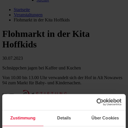
Startseite
Veranstaltungen
Flohmarkt in der Kita Hoffkids
Flohmarkt in der Kita
Hoffkids
30.07.2023
Schnäppchen jagen bei Kaffee und Kuchen
Von 10.00 bis 13.00 Uhr verwandelt sich der Hof in Alt Nowawes
94 zum Markt für Baby- und Kindersachen.
Sitz der Stiftung: Potsdam
Hermannswerder 7
Zustimmung
Details
Über Cookies
14473 Potsdam