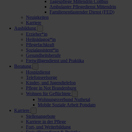
Tagespflege Mittendrin Cottbus
Ambulanter Pflegedienst Mittendrin
Familienentlastender Dienst (FED)
Neuigkeiten
Karriere
Ausbildung
Erzieher*in
Heilpädagog*in
Pflegefachkraft
Sozialassistent*in
Gesundheitsberufe
Freiwilligendienst und Praktika
Beratung
Hospizdienst
Telefonseelsorge
Kinder- und Jugendtelefon
Pflege in Not Brandenburg
Wohnen für Geflüchtete
Wohnungsverbund Nuthetal
Mobile Soziale Arbeit Potsdam
Karriere
Stellenangebote
Karriere in der Pflege
Fort- und Weiterbildung