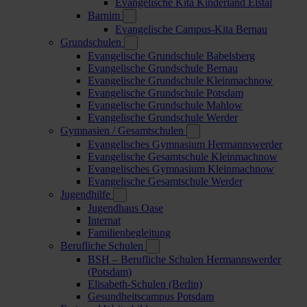
Evangelische Kita Kinderland Elstal
Barnim
Evangelische Campus-Kita Bernau
Grundschulen
Evangelische Grundschule Babelsberg
Evangelische Grundschule Bernau
Evangelische Grundschule Kleinmachnow
Evangelische Grundschule Potsdam
Evangelische Grundschule Mahlow
Evangelische Grundschule Werder
Gymnasien / Gesamtschulen
Evangelisches Gymnasium Hermannswerder
Evangelische Gesamtschule Kleinmachnow
Evangelisches Gymnasium Kleinmachnow
Evangelische Gesamtschule Werder
Jugendhilfe
Jugendhaus Oase
Internat
Familienbegleitung
Berufliche Schulen
BSH – Berufliche Schulen Hermannswerder
(Potsdam)
Elisabeth-Schulen (Berlin)
Gesundheitscampus Potsdam