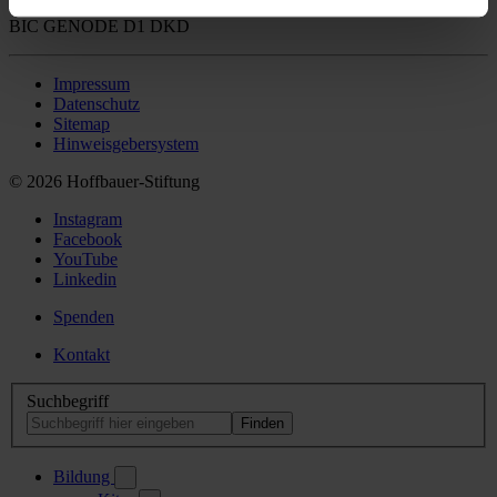
IBAN DE74 3506 0190 0000 0056 57
BIC GENODE D1 DKD
Impressum
Datenschutz
Sitemap
Hinweisgebersystem
© 2026 Hoffbauer-Stiftung
Instagram
Facebook
YouTube
Linkedin
Spenden
Kontakt
Suchbegriff
Bildung