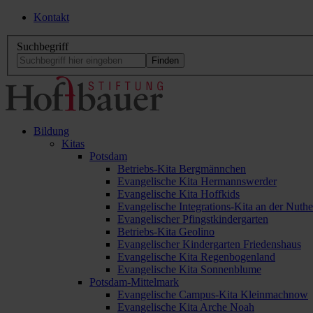
Kontakt
Suchbegriff
Bildung
Kitas
Potsdam
Betriebs-Kita Bergmännchen
Evangelische Kita Hermannswerder
Evangelische Kita Hoffkids
Evangelische Integrations-Kita an der Nuthe
Evangelischer Pfingstkindergarten
Betriebs-Kita Geolino
Evangelischer Kindergarten Friedenshaus
Evangelische Kita Regenbogenland
Evangelische Kita Sonnenblume
Potsdam-Mittelmark
Evangelische Campus-Kita Kleinmachnow
Evangelische Kita Arche Noah