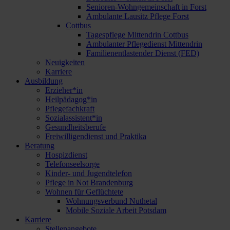
Senioren-Wohngemeinschaft in Forst
Ambulante Lausitz Pflege Forst
Cottbus
Tagespflege Mittendrin Cottbus
Ambulanter Pflegedienst Mittendrin
Familienentlastender Dienst (FED)
Neuigkeiten
Karriere
Ausbildung
Erzieher*in
Heilpädagog*in
Pflegefachkraft
Sozialassistent*in
Gesundheitsberufe
Freiwilligendienst und Praktika
Beratung
Hospizdienst
Telefonseelsorge
Kinder- und Jugendtelefon
Pflege in Not Brandenburg
Wohnen für Geflüchtete
Wohnungsverbund Nuthetal
Mobile Soziale Arbeit Potsdam
Karriere
Stellenangebote