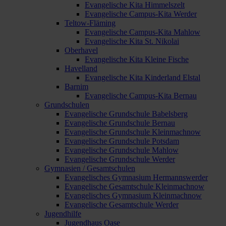
Evangelische Kita Himmelszelt
Evangelische Campus-Kita Werder
Teltow-Fläming
Evangelische Campus-Kita Mahlow
Evangelische Kita St. Nikolai
Oberhavel
Evangelische Kita Kleine Fische
Havelland
Evangelische Kita Kinderland Elstal
Barnim
Evangelische Campus-Kita Bernau
Grundschulen
Evangelische Grundschule Babelsberg
Evangelische Grundschule Bernau
Evangelische Grundschule Kleinmachnow
Evangelische Grundschule Potsdam
Evangelische Grundschule Mahlow
Evangelische Grundschule Werder
Gymnasien / Gesamtschulen
Evangelisches Gymnasium Hermannswerder
Evangelische Gesamtschule Kleinmachnow
Evangelisches Gymnasium Kleinmachnow
Evangelische Gesamtschule Werder
Jugendhilfe
Jugendhaus Oase