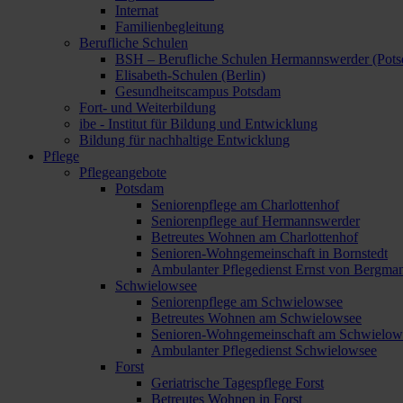
Internat
Familienbegleitung
Berufliche Schulen
BSH – Berufliche Schulen Hermannswerder (Pot
Elisabeth-Schulen (Berlin)
Gesundheitscampus Potsdam
Fort- und Weiterbildung
ibe - Institut für Bildung und Entwicklung
Bildung für nachhaltige Entwicklung
Pflege
Pflegeangebote
Potsdam
Seniorenpflege am Charlottenhof
Seniorenpflege auf Hermannswerder
Betreutes Wohnen am Charlottenhof
Senioren-Wohngemeinschaft in Bornstedt
Ambulanter Pflegedienst Ernst von Bergma
Schwielowsee
Seniorenpflege am Schwielowsee
Betreutes Wohnen am Schwielowsee
Senioren-Wohngemeinschaft am Schwielow
Ambulanter Pflegedienst Schwielowsee
Forst
Geriatrische Tagespflege Forst
Betreutes Wohnen in Forst