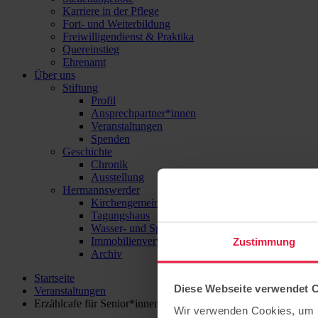
Karriere in der Pflege
Fort- und Weiterbildung
Freiwilligendienst & Praktika
Quereinstieg
Ehrenamt
Über uns
Stiftung
Profil
Ansprechpartner*innen
Veranstaltungen
Spenden
Geschichte
Chronik
Ausstellung
Hermannswerder
Kirchengemeinde
Tagungshaus
Wasser- und Sport-Zentrum Hermannswerder
Immobilienverwaltung
Zustimmung
Archiv
Startseite
Diese Webseite verwendet 
Veranstaltungen
Erzählcafe für Senior*innen in Ferch im Oktober
Wir verwenden Cookies, um I