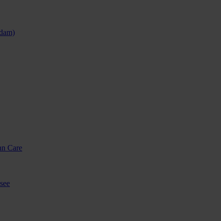
sdam)
nn Care
see