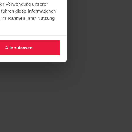
hrer Verwendung unserer
 Teltow
 führen diese Informationen
ie im Rahmen Ihrer Nutzung
Alle zulassen