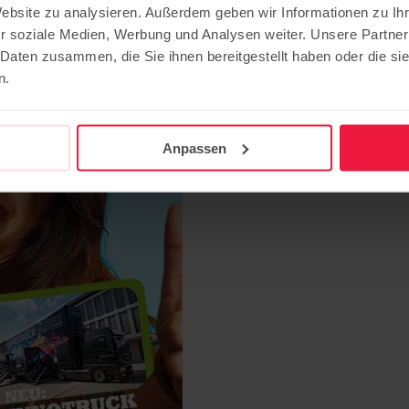
Website zu analysieren. Außerdem geben wir Informationen zu I
uf der Info- und Karrieremeile
r soziale Medien, Werbung und Analysen weiter. Unsere Partner
 Daten zusammen, die Sie ihnen bereitgestellt haben oder die s
n.
Anpassen