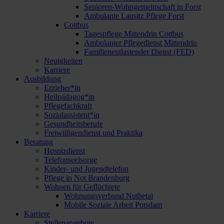
Senioren-Wohngemeinschaft in Forst
Ambulante Lausitz Pflege Forst
Cottbus
Tagespflege Mittendrin Cottbus
Ambulanter Pflegedienst Mittendrin
Familienentlastender Dienst (FED)
Neuigkeiten
Karriere
Ausbildung
Erzieher*in
Heilpädagog*in
Pflegefachkraft
Sozialassistent*in
Gesundheitsberufe
Freiwilligendienst und Praktika
Beratung
Hospizdienst
Telefonseelsorge
Kinder- und Jugendtelefon
Pflege in Not Brandenburg
Wohnen für Geflüchtete
Wohnungsverbund Nuthetal
Mobile Soziale Arbeit Potsdam
Karriere
Stellenangebote