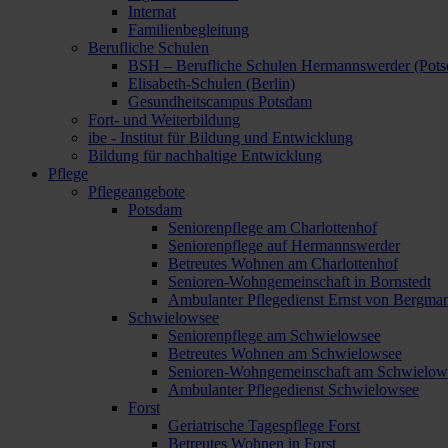
Internat
Familienbegleitung
Berufliche Schulen
BSH – Berufliche Schulen Hermannswerder (Pot
Elisabeth-Schulen (Berlin)
Gesundheitscampus Potsdam
Fort- und Weiterbildung
ibe - Institut für Bildung und Entwicklung
Bildung für nachhaltige Entwicklung
Pflege
Pflegeangebote
Potsdam
Seniorenpflege am Charlottenhof
Seniorenpflege auf Hermannswerder
Betreutes Wohnen am Charlottenhof
Senioren-Wohngemeinschaft in Bornstedt
Ambulanter Pflegedienst Ernst von Bergma
Schwielowsee
Seniorenpflege am Schwielowsee
Betreutes Wohnen am Schwielowsee
Senioren-Wohngemeinschaft am Schwielow
Ambulanter Pflegedienst Schwielowsee
Forst
Geriatrische Tagespflege Forst
Betreutes Wohnen in Forst