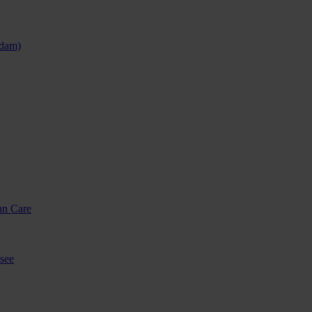
sdam)
nn Care
see