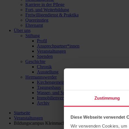
Karriere in der Pflege
Fort- und Weiterbildung
Freiwilligendienst & Praktika
Quereinstieg
Ehrenamt
Über uns
Stiftung
Profil
Ansprechpartner*innen
Veranstaltungen
Spenden
Geschichte
Chronik
Ausstellung
Hermannswerder
Kirchengemeinde
Tagungshaus
Wasser- und Sport-Zentrum Hermannswerder
Immobilienverwaltung
Zustimmung
Archiv
Startseite
Diese Webseite verwendet 
Veranstaltungen
Bildungscampus Kleinmachnow auf der Info- und Karrieremeil
Wir verwenden Cookies, um I