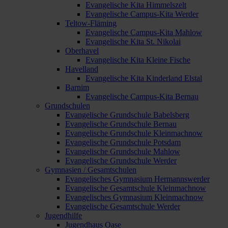
Evangelische Kita Himmelszelt
Evangelische Campus-Kita Werder
Teltow-Fläming
Evangelische Campus-Kita Mahlow
Evangelische Kita St. Nikolai
Oberhavel
Evangelische Kita Kleine Fische
Havelland
Evangelische Kita Kinderland Elstal
Barnim
Evangelische Campus-Kita Bernau
Grundschulen
Evangelische Grundschule Babelsberg
Evangelische Grundschule Bernau
Evangelische Grundschule Kleinmachnow
Evangelische Grundschule Potsdam
Evangelische Grundschule Mahlow
Evangelische Grundschule Werder
Gymnasien / Gesamtschulen
Evangelisches Gymnasium Hermannswerder
Evangelische Gesamtschule Kleinmachnow
Evangelisches Gymnasium Kleinmachnow
Evangelische Gesamtschule Werder
Jugendhilfe
Jugendhaus Oase