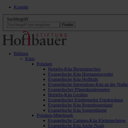
Kontakt
Suchbegriff
Bildung
Kitas
Potsdam
Betriebs-Kita Bergmännchen
Evangelische Kita Hermannswerder
Evangelische Kita Hoffkids
Evangelische Integrations-Kita an der Nuthe
Evangelischer Pfingstkindergarten
Betriebs-Kita Geolino
Evangelischer Kindergarten Friedenshaus
Evangelische Kita Regenbogenland
Evangelische Kita Sonnenblume
Potsdam-Mittelmark
Evangelische Campus-Kita Kleinmachnow
Evangelische Kita Arche Noah