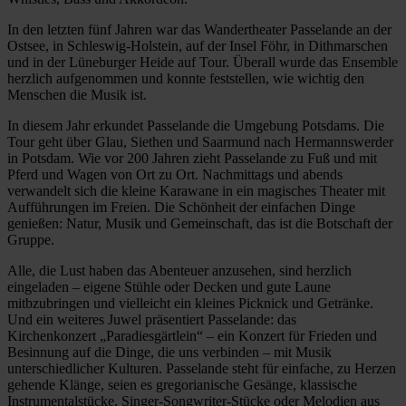
In den letzten fünf Jahren war das Wandertheater Passelande an der
Ostsee, in Schleswig-Holstein, auf der Insel Föhr, in Dithmarschen
und in der Lüneburger Heide auf Tour. Überall wurde das Ensemble
herzlich aufgenommen und konnte feststellen, wie wichtig den
Menschen die Musik ist.
In diesem Jahr erkundet Passelande die Umgebung Potsdams. Die
Tour geht über Glau, Siethen und Saarmund nach Hermannswerder
in Potsdam. Wie vor 200 Jahren zieht Passelande zu Fuß und mit
Pferd und Wagen von Ort zu Ort. Nachmittags und abends
verwandelt sich die kleine Karawane in ein magisches Theater mit
Aufführungen im Freien. Die Schönheit der einfachen Dinge
genießen: Natur, Musik und Gemeinschaft, das ist die Botschaft der
Gruppe.
Alle, die Lust haben das Abenteuer anzusehen, sind herzlich
eingeladen – eigene Stühle oder Decken und gute Laune
mitbzubringen und vielleicht ein kleines Picknick und Getränke.
Und ein weiteres Juwel präsentiert Passelande: das
Kirchenkonzert „Paradiesgärtlein“ – ein Konzert für Frieden und
Besinnung auf die Dinge, die uns verbinden – mit Musik
unterschiedlicher Kulturen. Passelande steht für einfache, zu Herzen
gehende Klänge, seien es gregorianische Gesänge, klassische
Instrumentalstücke, Singer-Songwriter-Stücke oder Melodien aus