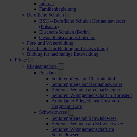
Internat
Familienbegleitung
Berufliche Schulen
BSH – Berufliche Schulen Hermannswerder
(Potsdam)
Elisabeth-Schulen (Berlin)
Gesundheitscampus Potsdam
Fort- und Weiterbildung
ibe - Institut für Bildung und Entwicklung
Bildung für nachhaltige Entwicklung
Pflege
Pflegeangebote
Potsdam
Seniorenpflege am Charlottenhof
Seniorenpflege auf Hermannswerder
Betreutes Wohnen am Charlottenhof
Senioren-Wohngemeinschaft in Bornstedt
Ambulanter Pflegedienst Ernst von
Bergmann Care
Schwielowsee
Seniorenpflege am Schwielowsee
Betreutes Wohnen am Schwielowsee
Senioren-Wohngemeinschaft am
Schwielowsee