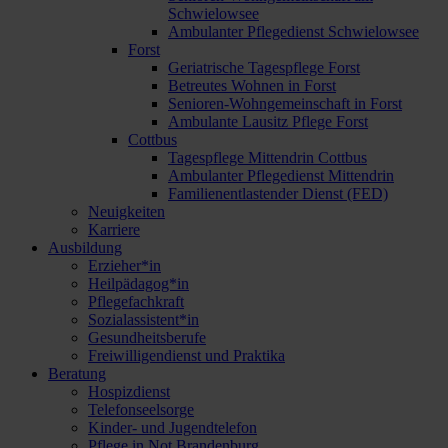
Schwielowsee
Ambulanter Pflegedienst Schwielowsee
Forst
Geriatrische Tagespflege Forst
Betreutes Wohnen in Forst
Senioren-Wohngemeinschaft in Forst
Ambulante Lausitz Pflege Forst
Cottbus
Tagespflege Mittendrin Cottbus
Ambulanter Pflegedienst Mittendrin
Familienentlastender Dienst (FED)
Neuigkeiten
Karriere
Ausbildung
Erzieher*in
Heilpädagog*in
Pflegefachkraft
Sozialassistent*in
Gesundheitsberufe
Freiwilligendienst und Praktika
Beratung
Hospizdienst
Telefonseelsorge
Kinder- und Jugendtelefon
Pflege in Not Brandenburg