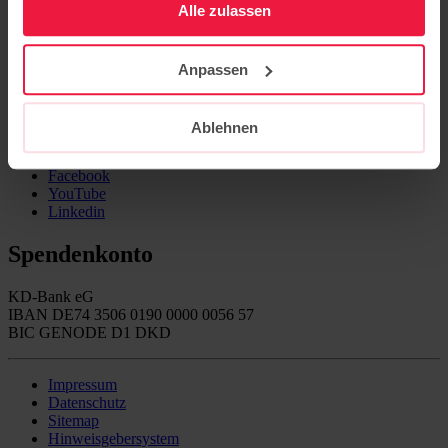
Aktuelles
Alle zulassen
Veranstaltungen
Kontakt
Publikationen
Anpassen
Newsletter
Folgen Sie uns auf
Ablehnen
Instagram
Facebook
YouTube
Linkedin
Spendenkonto
KD-Bank eG
IBAN DE74 3506 0190 0000 0056 57
BIC GENODE D1 DKD
Impressum
Datenschutz
Sitemap
Hinweisgebersystem