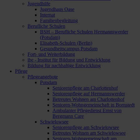
Jugendhilfe
Jugendhaus Oase
Internat
Familienbegleitung
Berufliche Schulen
BSH – Berufliche Schulen Hermannswerder
(Potsdam)
Elisabeth-Schulen (Berlin)
Gesundheitscampus Potsdam
Fort- und Weiterbildung
ibe - Institut für Bildung und Entwicklung
Bildung für nachhaltige Entwicklung
Pflege
Pflegeangebote
Potsdam
Seniorenpflege am Charlottenhof
Seniorenpflege auf Hermannswerder
Betreutes Wohnen am Charlottenhof
Senioren-Wohngemeinschaft in Bornstedt
Ambulanter Pflegedienst Ernst von
Bergmann Care
Schwielowsee
Seniorenpflege am Schwielowsee
Betreutes Wohnen am Schwielowsee
Senioren-Wohngemeinschaft am