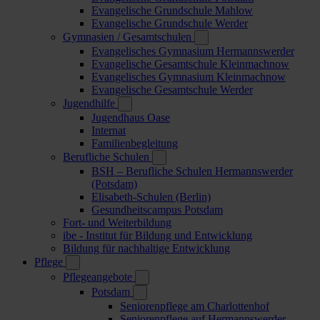
Evangelische Grundschule Mahlow
Evangelische Grundschule Werder
Gymnasien / Gesamtschulen
Evangelisches Gymnasium Hermannswerder
Evangelische Gesamtschule Kleinmachnow
Evangelisches Gymnasium Kleinmachnow
Evangelische Gesamtschule Werder
Jugendhilfe
Jugendhaus Oase
Internat
Familienbegleitung
Berufliche Schulen
BSH – Berufliche Schulen Hermannswerder
(Potsdam)
Elisabeth-Schulen (Berlin)
Gesundheitscampus Potsdam
Fort- und Weiterbildung
ibe - Institut für Bildung und Entwicklung
Bildung für nachhaltige Entwicklung
Pflege
Pflegeangebote
Potsdam
Seniorenpflege am Charlottenhof
Seniorenpflege auf Hermannswerder