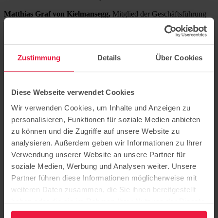
Matthias Graf von Kielmansegg,
Mitglied der Geschäftsführung
der Vodafone Stiftung
Klaus Siegers (Beratendes Mitglied)
, Vorsitzender des
Wirtschaftsausschusses, Vorstandsvorsitzender Weberbank
Actiengesellschaft
Zustimmung
Details
Über Cookies
Sascha Voigt de Oliveira
, KPMG Berlin
Diese Webseite verwendet Cookies
Wir verwenden Cookies, um Inhalte und Anzeigen zu
personalisieren, Funktionen für soziale Medien anbieten
Sitz der Stiftung: Potsdam
zu können und die Zugriffe auf unsere Website zu
Hermannswerder 7
14473 Potsdam
analysieren. Außerdem geben wir Informationen zu Ihrer
Verwendung unserer Website an unsere Partner für
Bildung
soziale Medien, Werbung und Analysen weiter. Unsere
Pflege
Ausbildung
Partner führen diese Informationen möglicherweise mit
Beratung
weiteren Daten zusammen, die Sie ihnen bereitgestellt
Karriere
haben oder die sie im Rahmen Ihrer Nutzung der Dienste
Über uns
gesammelt haben.