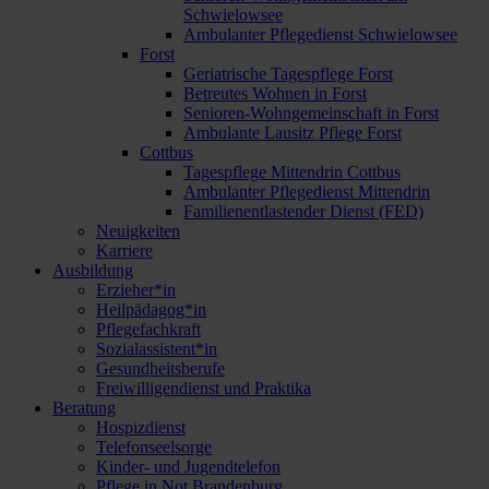
Schwielowsee
Ambulanter Pflegedienst Schwielowsee
Forst
Geriatrische Tagespflege Forst
Betreutes Wohnen in Forst
Senioren-Wohngemeinschaft in Forst
Ambulante Lausitz Pflege Forst
Cottbus
Tagespflege Mittendrin Cottbus
Ambulanter Pflegedienst Mittendrin
Familienentlastender Dienst (FED)
Neuigkeiten
Karriere
Ausbildung
Erzieher*in
Heilpädagog*in
Pflegefachkraft
Sozialassistent*in
Gesundheitsberufe
Freiwilligendienst und Praktika
Beratung
Hospizdienst
Telefonseelsorge
Kinder- und Jugendtelefon
Pflege in Not Brandenburg