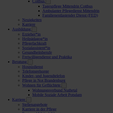
Cottbus
Tagespflege Mittendrin Cottbus
Ambulanter Pflegedienst Mittendrin
Familienentlastender Dienst (FED)
Neuigkeiten
Karriere
Ausbildung
Erzieher*in
Heilpädagog*in
Pflegefachkraft
Sozialassistent*in
Gesundheitsberufe
Freiwilligendienst und Praktika
Beratung
Hospizdienst
Telefonseelsorge
Kinder- und Jugendtelefon
Pflege in Not Brandenburg
Wohnen für Geflüchtete
Wohnungsverbund Nuthetal
Mobile Soziale Arbeit Potsdam
Karriere
Stellenangebote
Karriere in der Pflege