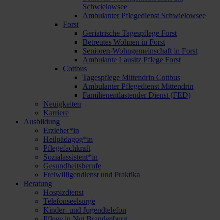
Schwielowsee
Ambulanter Pflegedienst Schwielowsee
Forst
Geriatrische Tagespflege Forst
Betreutes Wohnen in Forst
Senioren-Wohngemeinschaft in Forst
Ambulante Lausitz Pflege Forst
Cottbus
Tagespflege Mittendrin Cottbus
Ambulanter Pflegedienst Mittendrin
Familienentlastender Dienst (FED)
Neuigkeiten
Karriere
Ausbildung
Erzieher*in
Heilpädagog*in
Pflegefachkraft
Sozialassistent*in
Gesundheitsberufe
Freiwilligendienst und Praktika
Beratung
Hospizdienst
Telefonseelsorge
Kinder- und Jugendtelefon
Pflege in Not Brandenburg