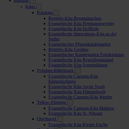
Bildung
Kitas
Potsdam
Betriebs-Kita Bergmännchen
Evangelische Kita Hermannswerder
Evangelische Kita Hoffkids
Evangelische Integrations-Kita an der
Nuthe
Evangelischer Pfingstkindergarten
Betriebs-Kita Geolino
Evangelischer Kindergarten Friedenshaus
Evangelische Kita Regenbogenland
Evangelische Kita Sonnenblume
Potsdam-Mittelmark
Evangelische Campus-Kita
Kleinmachnow
Evangelische Kita Arche Noah
Evangelische Kita Himmelszelt
Evangelische Campus-Kita Werder
Teltow-Fläming
Evangelische Campus-Kita Mahlow
Evangelische Kita St. Nikolai
Oberhavel
Evangelische Kita Kleine Fische