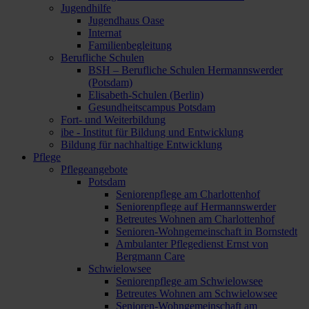
Jugendhilfe
Jugendhaus Oase
Internat
Familienbegleitung
Berufliche Schulen
BSH – Berufliche Schulen Hermannswerder
(Potsdam)
Elisabeth-Schulen (Berlin)
Gesundheitscampus Potsdam
Fort- und Weiterbildung
ibe - Institut für Bildung und Entwicklung
Bildung für nachhaltige Entwicklung
Pflege
Pflegeangebote
Potsdam
Seniorenpflege am Charlottenhof
Seniorenpflege auf Hermannswerder
Betreutes Wohnen am Charlottenhof
Senioren-Wohngemeinschaft in Bornstedt
Ambulanter Pflegedienst Ernst von
Bergmann Care
Schwielowsee
Seniorenpflege am Schwielowsee
Betreutes Wohnen am Schwielowsee
Senioren-Wohngemeinschaft am