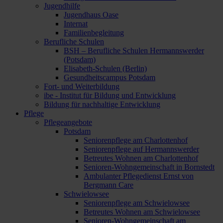
Jugendhilfe
Jugendhaus Oase
Internat
Familienbegleitung
Berufliche Schulen
BSH – Berufliche Schulen Hermannswerder
(Potsdam)
Elisabeth-Schulen (Berlin)
Gesundheitscampus Potsdam
Fort- und Weiterbildung
ibe - Institut für Bildung und Entwicklung
Bildung für nachhaltige Entwicklung
Pflege
Pflegeangebote
Potsdam
Seniorenpflege am Charlottenhof
Seniorenpflege auf Hermannswerder
Betreutes Wohnen am Charlottenhof
Senioren-Wohngemeinschaft in Bornstedt
Ambulanter Pflegedienst Ernst von
Bergmann Care
Schwielowsee
Seniorenpflege am Schwielowsee
Betreutes Wohnen am Schwielowsee
Senioren-Wohngemeinschaft am