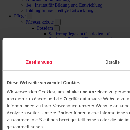
ibe - Institut für Bildung und Entwicklung
Bildung für nachhaltige Entwicklung
Pflege
Pflegeangebote
Potsdam
Seniorenpflege am Charlottenhof
Seniorenpflege auf Hermannswerder
Betreutes Wohnen am Charlottenhof
Senioren-Wohngemeinschaft in Bornstedt
Ambulanter Pflegedienst Ernst von
Bergmann Care
Zustimmung
Details
Schwielowsee
Seniorenpflege am Schwielowsee
Betreutes Wohnen am Schwielowsee
Senioren-Wohngemeinschaft am
Diese Webseite verwendet Cookies
Schwielowsee
Wir verwenden Cookies, um Inhalte und Anzeigen zu personal
Ambulanter Pflegedienst Schwielowsee
Forst
anbieten zu können und die Zugriffe auf unsere Website zu 
Geriatrische Tagespflege Forst
Informationen zu Ihrer Verwendung unserer Website an unse
Betreutes Wohnen in Forst
Analysen weiter. Unsere Partner führen diese Informationen
Senioren-Wohngemeinschaft in Forst
Ambulante Lausitz Pflege Forst
zusammen, die Sie ihnen bereitgestellt haben oder die sie 
Cottbus
gesammelt haben.