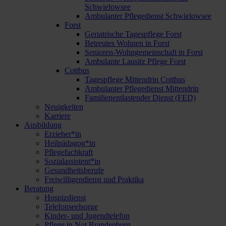
Schwielowsee
Ambulanter Pflegedienst Schwielowsee
Forst
Geriatrische Tagespflege Forst
Betreutes Wohnen in Forst
Senioren-Wohngemeinschaft in Forst
Ambulante Lausitz Pflege Forst
Cottbus
Tagespflege Mittendrin Cottbus
Ambulanter Pflegedienst Mittendrin
Familienentlastender Dienst (FED)
Neuigkeiten
Karriere
Ausbildung
Erzieher*in
Heilpädagog*in
Pflegefachkraft
Sozialassistent*in
Gesundheitsberufe
Freiwilligendienst und Praktika
Beratung
Hospizdienst
Telefonseelsorge
Kinder- und Jugendtelefon
Pflege in Not Brandenburg