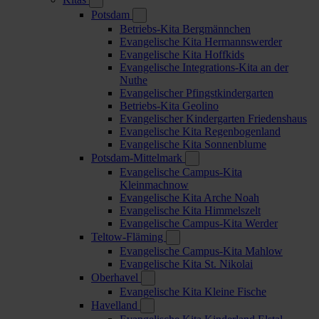
Potsdam
Betriebs-Kita Bergmännchen
Evangelische Kita Hermannswerder
Evangelische Kita Hoffkids
Evangelische Integrations-Kita an der
Nuthe
Evangelischer Pfingstkindergarten
Betriebs-Kita Geolino
Evangelischer Kindergarten Friedenshaus
Evangelische Kita Regenbogenland
Evangelische Kita Sonnenblume
Potsdam-Mittelmark
Evangelische Campus-Kita
Kleinmachnow
Evangelische Kita Arche Noah
Evangelische Kita Himmelszelt
Evangelische Campus-Kita Werder
Teltow-Fläming
Evangelische Campus-Kita Mahlow
Evangelische Kita St. Nikolai
Oberhavel
Evangelische Kita Kleine Fische
Havelland