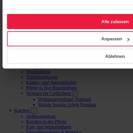
Tagespflege Mittendrin Cottbus
Ambulanter Pflegedienst Mittendrin
Familienentlastender Dienst (FED)
Neuigkeiten
Alle zulassen
Karriere
Ausbildung
Erzieher*in
Heilpädagog*in
Anpassen
Pflegefachkraft
Sozialassistent*in
Gesundheitsberufe
Ablehnen
Freiwilligendienst und Praktika
Beratung
Hospizdienst
Telefonseelsorge
Kinder- und Jugendtelefon
Pflege in Not Brandenburg
Wohnen für Geflüchtete
Wohnungsverbund Nuthetal
Mobile Soziale Arbeit Potsdam
Karriere
Stellenangebote
Karriere in der Pflege
Fort- und Weiterbildung
Freiwilligendienst & Praktika