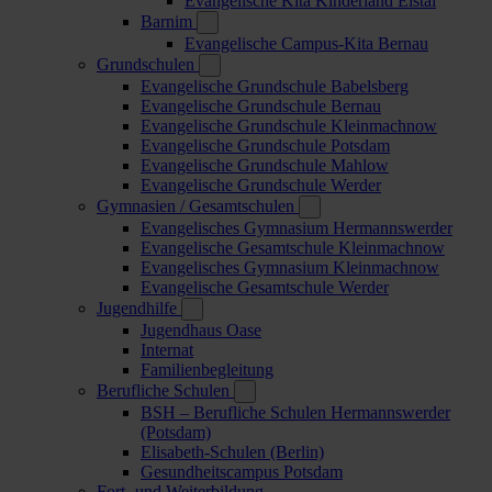
Evangelische Kita Kinderland Elstal
Barnim
Evangelische Campus-Kita Bernau
Grundschulen
Evangelische Grundschule Babelsberg
Evangelische Grundschule Bernau
Evangelische Grundschule Kleinmachnow
Evangelische Grundschule Potsdam
Evangelische Grundschule Mahlow
Evangelische Grundschule Werder
Gymnasien / Gesamtschulen
Evangelisches Gymnasium Hermannswerder
Evangelische Gesamtschule Kleinmachnow
Evangelisches Gymnasium Kleinmachnow
Evangelische Gesamtschule Werder
Jugendhilfe
Jugendhaus Oase
Internat
Familienbegleitung
Berufliche Schulen
BSH – Berufliche Schulen Hermannswerder
(Potsdam)
Elisabeth-Schulen (Berlin)
Gesundheitscampus Potsdam
Fort- und Weiterbildung