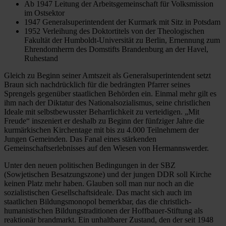
Ab 1947 Leitung der Arbeitsgemeinschaft für Volksmission
im Ostsektor
1947 Generalsuperintendent der Kurmark mit Sitz in Potsdam
1952 Verleihung des Doktortitels von der Theologischen
Fakultät der Humboldt-Universität zu Berlin, Ernennung zum
Ehrendomherrn des Domstifts Brandenburg an der Havel,
Ruhestand
Gleich zu Beginn seiner Amtszeit als Generalsuperintendent setzt
Braun sich nachdrücklich für die bedrängten Pfarrer seines
Sprengels gegenüber staatlichen Behörden ein. Einmal mehr gilt es
ihm nach der Diktatur des Nationalsozialismus, seine christlichen
Ideale mit selbstbewusster Beharrlichkeit zu verteidigen. „Mit
Freude“ inszeniert er deshalb zu Beginn der fünfziger Jahre die
kurmärkischen Kirchentage mit bis zu 4.000 Teilnehmern der
Jungen Gemeinden. Das Fanal eines stärkenden
Gemeinschaftserlebnisses auf den Wiesen von Hermannswerder.
Unter den neuen politischen Bedingungen in der SBZ
(Sowjetischen Besatzungszone) und der jungen DDR soll Kirche
keinen Platz mehr haben. Glauben soll man nur noch an die
sozialistischen Gesellschaftsideale. Das macht sich auch im
staatlichen Bildungsmonopol bemerkbar, das die christlich-
humanistischen Bildungstraditionen der Hoffbauer-Stiftung als
reaktionär brandmarkt. Ein unhaltbarer Zustand, den der seit 1948