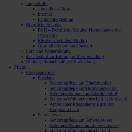
Jugendhilfe
Jugendhaus Oase
Internat
Familienbegleitung
Berufliche Schulen
BSH – Berufliche Schulen Hermannswerder
(Potsdam)
Elisabeth-Schulen (Berlin)
Gesundheitscampus Potsdam
Fort- und Weiterbildung
ibe - Institut für Bildung und Entwicklung
Bildung für nachhaltige Entwicklung
Pflege
Pflegeangebote
Potsdam
Seniorenpflege am Charlottenhof
Seniorenpflege auf Hermannswerder
Betreutes Wohnen am Charlottenhof
Senioren-Wohngemeinschaft in Bornstedt
Ambulanter Pflegedienst Ernst von
Bergmann Care
Schwielowsee
Seniorenpflege am Schwielowsee
Betreutes Wohnen am Schwielowsee
Senioren-Wohngemeinschaft am