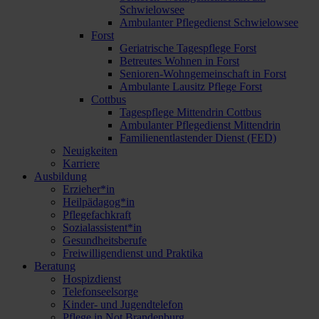
Schwielowsee
Ambulanter Pflegedienst Schwielowsee
Forst
Geriatrische Tagespflege Forst
Betreutes Wohnen in Forst
Senioren-Wohngemeinschaft in Forst
Ambulante Lausitz Pflege Forst
Cottbus
Tagespflege Mittendrin Cottbus
Ambulanter Pflegedienst Mittendrin
Familienentlastender Dienst (FED)
Neuigkeiten
Karriere
Ausbildung
Erzieher*in
Heilpädagog*in
Pflegefachkraft
Sozialassistent*in
Gesundheitsberufe
Freiwilligendienst und Praktika
Beratung
Hospizdienst
Telefonseelsorge
Kinder- und Jugendtelefon
Pflege in Not Brandenburg