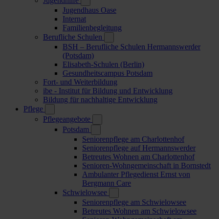
Jugendhilfe
Jugendhaus Oase
Internat
Familienbegleitung
Berufliche Schulen
BSH – Berufliche Schulen Hermannswerder
(Potsdam)
Elisabeth-Schulen (Berlin)
Gesundheitscampus Potsdam
Fort- und Weiterbildung
ibe - Institut für Bildung und Entwicklung
Bildung für nachhaltige Entwicklung
Pflege
Pflegeangebote
Potsdam
Seniorenpflege am Charlottenhof
Seniorenpflege auf Hermannswerder
Betreutes Wohnen am Charlottenhof
Senioren-Wohngemeinschaft in Bornstedt
Ambulanter Pflegedienst Ernst von
Bergmann Care
Schwielowsee
Seniorenpflege am Schwielowsee
Betreutes Wohnen am Schwielowsee