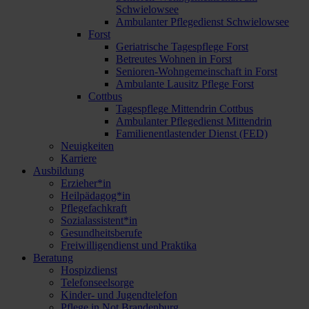
Schwielowsee
Ambulanter Pflegedienst Schwielowsee
Forst
Geriatrische Tagespflege Forst
Betreutes Wohnen in Forst
Senioren-Wohngemeinschaft in Forst
Ambulante Lausitz Pflege Forst
Cottbus
Tagespflege Mittendrin Cottbus
Ambulanter Pflegedienst Mittendrin
Familienentlastender Dienst (FED)
Neuigkeiten
Karriere
Ausbildung
Erzieher*in
Heilpädagog*in
Pflegefachkraft
Sozialassistent*in
Gesundheitsberufe
Freiwilligendienst und Praktika
Beratung
Hospizdienst
Telefonseelsorge
Kinder- und Jugendtelefon
Pflege in Not Brandenburg