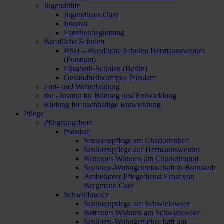
Jugendhilfe
Jugendhaus Oase
Internat
Familienbegleitung
Berufliche Schulen
BSH – Berufliche Schulen Hermannswerder
(Potsdam)
Elisabeth-Schulen (Berlin)
Gesundheitscampus Potsdam
Fort- und Weiterbildung
ibe - Institut für Bildung und Entwicklung
Bildung für nachhaltige Entwicklung
Pflege
Pflegeangebote
Potsdam
Seniorenpflege am Charlottenhof
Seniorenpflege auf Hermannswerder
Betreutes Wohnen am Charlottenhof
Senioren-Wohngemeinschaft in Bornstedt
Ambulanter Pflegedienst Ernst von
Bergmann Care
Schwielowsee
Seniorenpflege am Schwielowsee
Betreutes Wohnen am Schwielowsee
Senioren-Wohngemeinschaft am