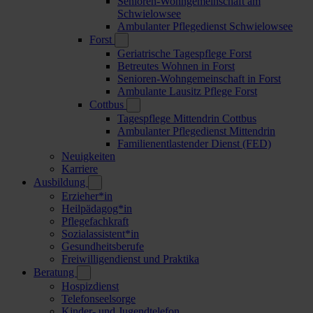
Senioren-Wohngemeinschaft am
Schwielowsee
Ambulanter Pflegedienst Schwielowsee
Forst
Geriatrische Tagespflege Forst
Betreutes Wohnen in Forst
Senioren-Wohngemeinschaft in Forst
Ambulante Lausitz Pflege Forst
Cottbus
Tagespflege Mittendrin Cottbus
Ambulanter Pflegedienst Mittendrin
Familienentlastender Dienst (FED)
Neuigkeiten
Karriere
Ausbildung
Erzieher*in
Heilpädagog*in
Pflegefachkraft
Sozialassistent*in
Gesundheitsberufe
Freiwilligendienst und Praktika
Beratung
Hospizdienst
Telefonseelsorge
Kinder- und Jugendtelefon