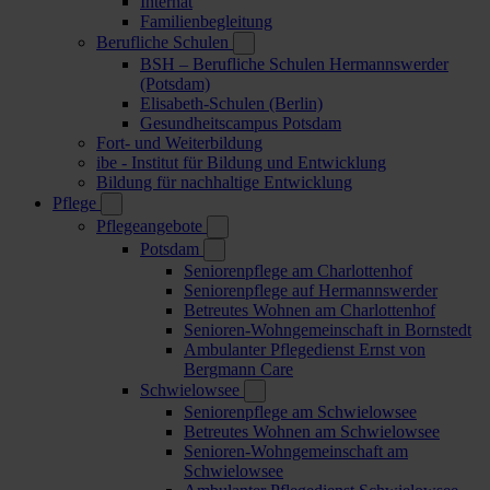
Internat
Familienbegleitung
Berufliche Schulen
BSH – Berufliche Schulen Hermannswerder
(Potsdam)
Elisabeth-Schulen (Berlin)
Gesundheitscampus Potsdam
Fort- und Weiterbildung
ibe - Institut für Bildung und Entwicklung
Bildung für nachhaltige Entwicklung
Pflege
Pflegeangebote
Potsdam
Seniorenpflege am Charlottenhof
Seniorenpflege auf Hermannswerder
Betreutes Wohnen am Charlottenhof
Senioren-Wohngemeinschaft in Bornstedt
Ambulanter Pflegedienst Ernst von
Bergmann Care
Schwielowsee
Seniorenpflege am Schwielowsee
Betreutes Wohnen am Schwielowsee
Senioren-Wohngemeinschaft am
Schwielowsee