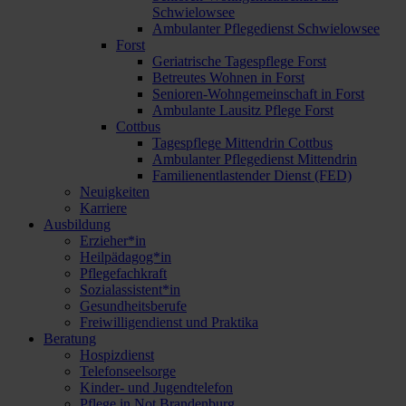
Schwielowsee
Ambulanter Pflegedienst Schwielowsee
Forst
Geriatrische Tagespflege Forst
Betreutes Wohnen in Forst
Senioren-Wohngemeinschaft in Forst
Ambulante Lausitz Pflege Forst
Cottbus
Tagespflege Mittendrin Cottbus
Ambulanter Pflegedienst Mittendrin
Familienentlastender Dienst (FED)
Neuigkeiten
Karriere
Ausbildung
Erzieher*in
Heilpädagog*in
Pflegefachkraft
Sozialassistent*in
Gesundheitsberufe
Freiwilligendienst und Praktika
Beratung
Hospizdienst
Telefonseelsorge
Kinder- und Jugendtelefon
Pflege in Not Brandenburg