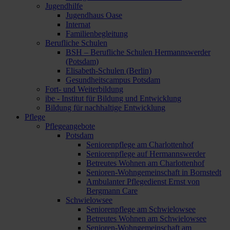
Jugendhilfe
Jugendhaus Oase
Internat
Familienbegleitung
Berufliche Schulen
BSH – Berufliche Schulen Hermannswerder
(Potsdam)
Elisabeth-Schulen (Berlin)
Gesundheitscampus Potsdam
Fort- und Weiterbildung
ibe - Institut für Bildung und Entwicklung
Bildung für nachhaltige Entwicklung
Pflege
Pflegeangebote
Potsdam
Seniorenpflege am Charlottenhof
Seniorenpflege auf Hermannswerder
Betreutes Wohnen am Charlottenhof
Senioren-Wohngemeinschaft in Bornstedt
Ambulanter Pflegedienst Ernst von
Bergmann Care
Schwielowsee
Seniorenpflege am Schwielowsee
Betreutes Wohnen am Schwielowsee
Senioren-Wohngemeinschaft am