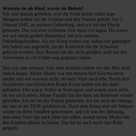
Wussten sie als Kind, wovor sie fliehen?
Wir sind damals geflohen, weil die Front immer näher kam.
Morgens haben wir die Schüsse und den Donner gehört. Am 3.
Februar 1945, an meinem Geburtstag, sind wir auf der Flucht
gewesen. Das war eine schlimme Zeit, muss ich sagen. Da waren
wir auf einem großen Bauernhof, mit acht anderen
Flüchtlingsfamilien. Als der Krieg vorbei war, haben wir gehungert.
Wir haben uns angestellt, als die Kartoffeln für die Schweine
gekocht wurden. Den Bauern hat das nicht gefallen, weil wir den
Schweinen zu viel Futter weg gegessen haben.
Das war eine schwere Zeit, aber trotzdem haben wir den Mut nicht
sinken lassen. Meine Mutter war mit meinen fünf Geschwistern
alleine und wir wussten nicht, ob mein Vater noch lebt. Durch den
Suchdienst vom Deutschen Roten Kreuz haben wir ihn dann
gefunden. Der war ja Soldat in Norwegen, und wusste auch nicht,
ob wir noch leben. Meine Familie hat ihn dann am Bodensee wieder
getroffen. Ich bin bei der Polizei geblieben. Ich bin auch der einzige,
der hier in der DDR geblieben ist. Nach dem Krieg sind alle Männer
wieder zu ihren Familien gekommen, und ich war der Meinung,
dass mein Vater das auch hätte tun sollen, anstatt meine Mutter mit
den Kindern alleine zu lassen. Das hat da auch noch eine Rolle
gespielt.