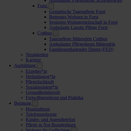
Ambulanter Pflegedienst Schwielowsee
Forst
Geriatrische Tagespflege Forst
Betreutes Wohnen in Forst
Senioren-Wohngemeinschaft in Forst
Ambulante Lausitz Pflege Forst
Cottbus
Tagespflege Mittendrin Cottbus
Ambulanter Pflegedienst Mittendrin
Familienentlastender Dienst (FED)
Neuigkeiten
Karriere
Ausbildung
Erzieher*in
Heilpädagog*in
Pflegefachkraft
Sozialassistent*in
Gesundheitsberufe
Freiwilligendienst und Praktika
Beratung
Hospizdienst
Telefonseelsorge
Kinder- und Jugendtelefon
Pflege in Not Brandenburg
Wohnen für Geflüchtete