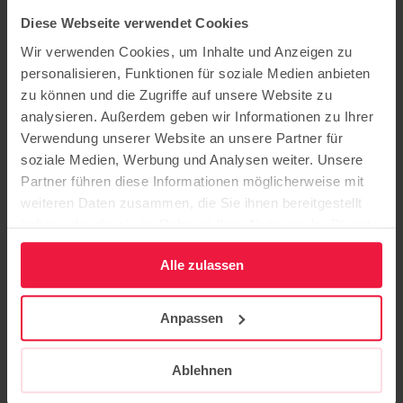
Pflege
Diese Webseite verwendet Cookies
Ausbildung
Beratung
Wir verwenden Cookies, um Inhalte und Anzeigen zu
Karriere
personalisieren, Funktionen für soziale Medien anbieten
Über uns
zu können und die Zugriffe auf unsere Website zu
Aktuelles
analysieren. Außerdem geben wir Informationen zu Ihrer
Veranstaltungen
Verwendung unserer Website an unsere Partner für
Kontakt
Publikationen
soziale Medien, Werbung und Analysen weiter. Unsere
Newsletter
Partner führen diese Informationen möglicherweise mit
weiteren Daten zusammen, die Sie ihnen bereitgestellt
Folgen Sie uns auf
haben oder die sie im Rahmen Ihrer Nutzung der Dienste
gesammelt haben.
Instagram
Alle zulassen
Facebook
YouTube
Linkedin
Anpassen
Spendenkonto
Ablehnen
KD-Bank eG
IBAN DE74 3506 0190 0000 0056 57