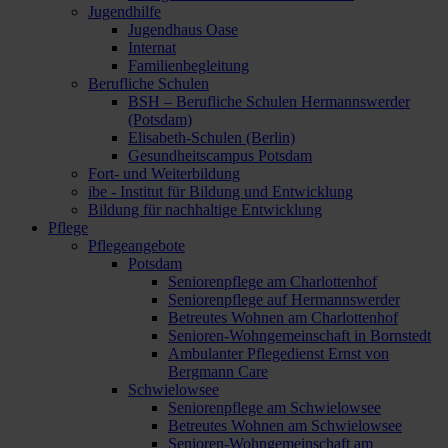
Jugendhilfe
Jugendhaus Oase
Internat
Familienbegleitung
Berufliche Schulen
BSH – Berufliche Schulen Hermannswerder
(Potsdam)
Elisabeth-Schulen (Berlin)
Gesundheitscampus Potsdam
Fort- und Weiterbildung
ibe - Institut für Bildung und Entwicklung
Bildung für nachhaltige Entwicklung
Pflege
Pflegeangebote
Potsdam
Seniorenpflege am Charlottenhof
Seniorenpflege auf Hermannswerder
Betreutes Wohnen am Charlottenhof
Senioren-Wohngemeinschaft in Bornstedt
Ambulanter Pflegedienst Ernst von
Bergmann Care
Schwielowsee
Seniorenpflege am Schwielowsee
Betreutes Wohnen am Schwielowsee
Senioren-Wohngemeinschaft am