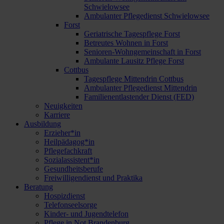
Schwielowsee
Ambulanter Pflegedienst Schwielowsee
Forst
Geriatrische Tagespflege Forst
Betreutes Wohnen in Forst
Senioren-Wohngemeinschaft in Forst
Ambulante Lausitz Pflege Forst
Cottbus
Tagespflege Mittendrin Cottbus
Ambulanter Pflegedienst Mittendrin
Familienentlastender Dienst (FED)
Neuigkeiten
Karriere
Ausbildung
Erzieher*in
Heilpädagog*in
Pflegefachkraft
Sozialassistent*in
Gesundheitsberufe
Freiwilligendienst und Praktika
Beratung
Hospizdienst
Telefonseelsorge
Kinder- und Jugendtelefon
Pflege in Not Brandenburg