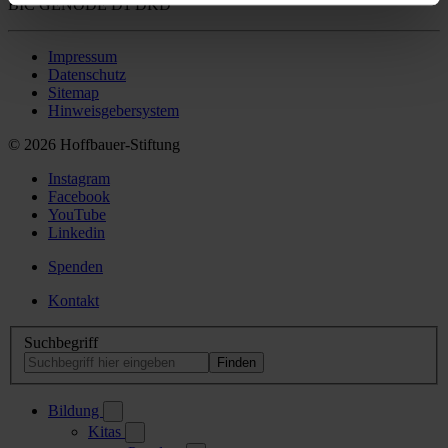
BIC GENODE D1 DKD
Impressum
Datenschutz
Sitemap
Hinweisgebersystem
© 2026 Hoffbauer-Stiftung
Instagram
Facebook
YouTube
Linkedin
Spenden
Kontakt
Suchbegriff
Bildung
Kitas