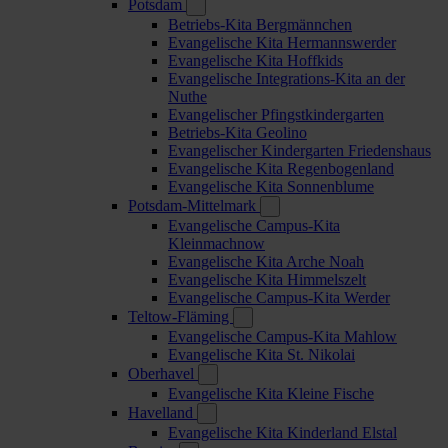
Potsdam
Betriebs-Kita Bergmännchen
Evangelische Kita Hermannswerder
Evangelische Kita Hoffkids
Evangelische Integrations-Kita an der
Nuthe
Evangelischer Pfingstkindergarten
Betriebs-Kita Geolino
Evangelischer Kindergarten Friedenshaus
Evangelische Kita Regenbogenland
Evangelische Kita Sonnenblume
Potsdam-Mittelmark
Evangelische Campus-Kita
Kleinmachnow
Evangelische Kita Arche Noah
Evangelische Kita Himmelszelt
Evangelische Campus-Kita Werder
Teltow-Fläming
Evangelische Campus-Kita Mahlow
Evangelische Kita St. Nikolai
Oberhavel
Evangelische Kita Kleine Fische
Havelland
Evangelische Kita Kinderland Elstal