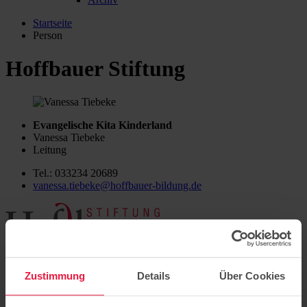
Startseite
Person
Hoffbauer Stiftung
Evangelische Kita Kinderland
Vanessa Tiebeke
Leitung
Tel.: 033234 20689
vanessa.tiebeke@hoffbauer-bildung.de
Sitz der Stiftung: Potsdam
Hermannswerder 7
Zustimmung
Details
Über Cookies
14473 Potsdam
Bildung