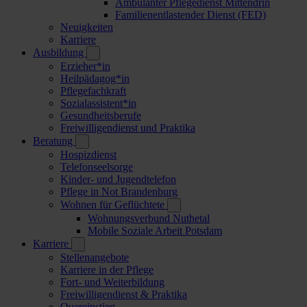
Ambulanter Pflegedienst Mittendrin
Familienentlastender Dienst (FED)
Neuigkeiten
Karriere
Ausbildung
Erzieher*in
Heilpädagog*in
Pflegefachkraft
Sozialassistent*in
Gesundheitsberufe
Freiwilligendienst und Praktika
Beratung
Hospizdienst
Telefonseelsorge
Kinder- und Jugendtelefon
Pflege in Not Brandenburg
Wohnen für Geflüchtete
Wohnungsverbund Nuthetal
Mobile Soziale Arbeit Potsdam
Karriere
Stellenangebote
Karriere in der Pflege
Fort- und Weiterbildung
Freiwilligendienst & Praktika
Quereinstieg