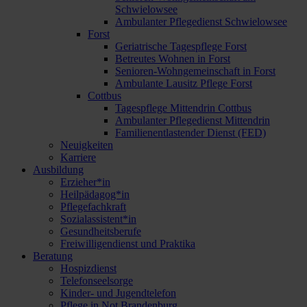
Schwielowsee
Ambulanter Pflegedienst Schwielowsee
Forst
Geriatrische Tagespflege Forst
Betreutes Wohnen in Forst
Senioren-Wohngemeinschaft in Forst
Ambulante Lausitz Pflege Forst
Cottbus
Tagespflege Mittendrin Cottbus
Ambulanter Pflegedienst Mittendrin
Familienentlastender Dienst (FED)
Neuigkeiten
Karriere
Ausbildung
Erzieher*in
Heilpädagog*in
Pflegefachkraft
Sozialassistent*in
Gesundheitsberufe
Freiwilligendienst und Praktika
Beratung
Hospizdienst
Telefonseelsorge
Kinder- und Jugendtelefon
Pflege in Not Brandenburg