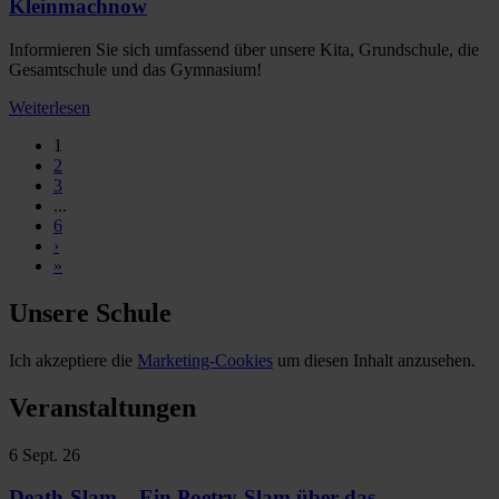
Kleinmachnow
Informieren Sie sich umfassend über unsere Kita, Grundschule, die
Gesamtschule und das Gymnasium!
Weiterlesen
1
2
3
...
6
›
»
Unsere Schule
Ich akzeptiere die
Marketing-Cookies
um diesen Inhalt anzusehen.
Veranstaltungen
6
Sept. 26
Death-Slam – Ein Poetry-Slam über das