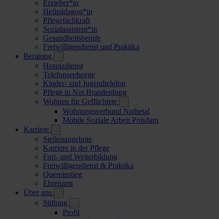
Erzieher*in
Heilpädagog*in
Pflegefachkraft
Sozialassistent*in
Gesundheitsberufe
Freiwilligendienst und Praktika
Beratung
Hospizdienst
Telefonseelsorge
Kinder- und Jugendtelefon
Pflege in Not Brandenburg
Wohnen für Geflüchtete
Wohnungsverbund Nuthetal
Mobile Soziale Arbeit Potsdam
Karriere
Stellenangebote
Karriere in der Pflege
Fort- und Weiterbildung
Freiwilligendienst & Praktika
Quereinstieg
Ehrenamt
Über uns
Stiftung
Profil