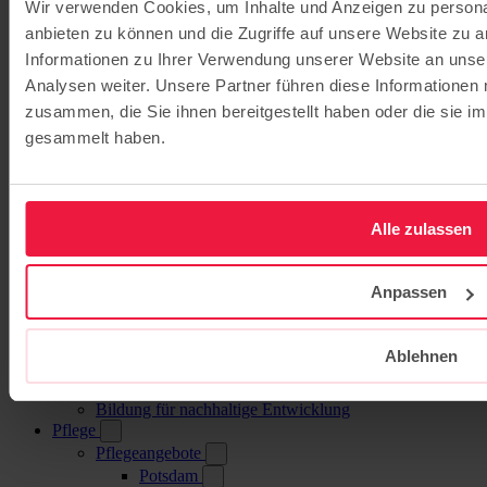
Wir verwenden Cookies, um Inhalte und Anzeigen zu personal
Evangelische Grundschule Kleinmachnow
Evangelische Grundschule Potsdam
anbieten zu können und die Zugriffe auf unsere Website zu 
Evangelische Grundschule Mahlow
Informationen zu Ihrer Verwendung unserer Website an unse
Evangelische Grundschule Werder
Analysen weiter. Unsere Partner führen diese Informationen
Gymnasien / Gesamtschulen
Evangelisches Gymnasium Hermannswerder
zusammen, die Sie ihnen bereitgestellt haben oder die sie 
Evangelische Gesamtschule Kleinmachnow
gesammelt haben.
Evangelisches Gymnasium Kleinmachnow
Evangelische Gesamtschule Werder
Jugendhilfe
Jugendhaus Oase
Alle zulassen
Internat
Familienbegleitung
Berufliche Schulen
Anpassen
BSH – Berufliche Schulen Hermannswerder
(Potsdam)
Elisabeth-Schulen (Berlin)
Gesundheitscampus Potsdam
Ablehnen
Fort- und Weiterbildung
ibe - Institut für Bildung und Entwicklung
Bildung für nachhaltige Entwicklung
Pflege
Pflegeangebote
Potsdam