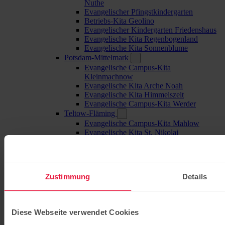
Nuthe
Evangelischer Pfingstkindergarten
Betriebs-Kita Geolino
Evangelischer Kindergarten Friedenshaus
Evangelische Kita Regenbogenland
Evangelische Kita Sonnenblume
Potsdam-Mittelmark
Evangelische Campus-Kita
Kleinmachnow
Evangelische Kita Arche Noah
Evangelische Kita Himmelszelt
Evangelische Campus-Kita Werder
Teltow-Fläming
Evangelische Campus-Kita Mahlow
Evangelische Kita St. Nikolai
Oberhavel
Evangelische Kita Kleine Fische
Havelland
Evangelische Kita Kinderland Elstal
Zustimmung
Details
Barnim
Evangelische Campus-Kita Bernau
Grundschulen
Evangelische Grundschule Babelsberg
Diese Webseite verwendet Cookies
Evangelische Grundschule Bernau