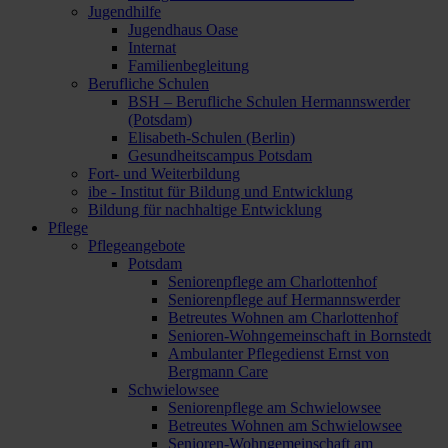
Jugendhilfe
Jugendhaus Oase
Internat
Familienbegleitung
Berufliche Schulen
BSH – Berufliche Schulen Hermannswerder
(Potsdam)
Elisabeth-Schulen (Berlin)
Gesundheitscampus Potsdam
Fort- und Weiterbildung
ibe - Institut für Bildung und Entwicklung
Bildung für nachhaltige Entwicklung
Pflege
Pflegeangebote
Potsdam
Seniorenpflege am Charlottenhof
Seniorenpflege auf Hermannswerder
Betreutes Wohnen am Charlottenhof
Senioren-Wohngemeinschaft in Bornstedt
Ambulanter Pflegedienst Ernst von
Bergmann Care
Schwielowsee
Seniorenpflege am Schwielowsee
Betreutes Wohnen am Schwielowsee
Senioren-Wohngemeinschaft am