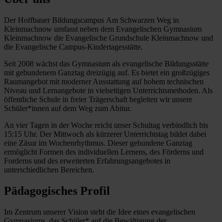
Der Hoffbauer Bildungscampus Am Schwarzen Weg in
Kleinmachnow umfasst neben dem Evangelischen Gymnasium
Kleinmachnow die Evangelische Grundschule Kleinmachnow und
die Evangelische Campus-Kindertagesstätte.
Seit 2008 wächst das Gymnasium als evangelische Bildungsstätte
mit gebundenem Ganztag dreizügig auf. Es bietet ein großzügiges
Raumangebot mit moderner Ausstattung auf hohem technischen
Niveau und Lernangebote in vielseitigen Unterrichtsmethoden. Als
öffentliche Schule in freier Trägerschaft begleiten wir unsere
Schüler*innen auf dem Weg zum Abitur.
An vier Tagen in der Woche reicht unser Schultag verbindlich bis
15:15 Uhr. Der Mittwoch als kürzerer Unterrichtstag bildet dabei
eine Zäsur im Wochenrhythmus. Dieser gebundene Ganztag
ermöglicht Formen des individuellen Lernens, des Förderns und
Forderns und des erweiterten Erfahrungsangebotes in
unterschiedlichen Bereichen.
Pädagogisches Profil
Im Zentrum unserer Vision steht die Idee eines evangelischen
Gymnasiums, das Schüler* auf die Bewältigung der