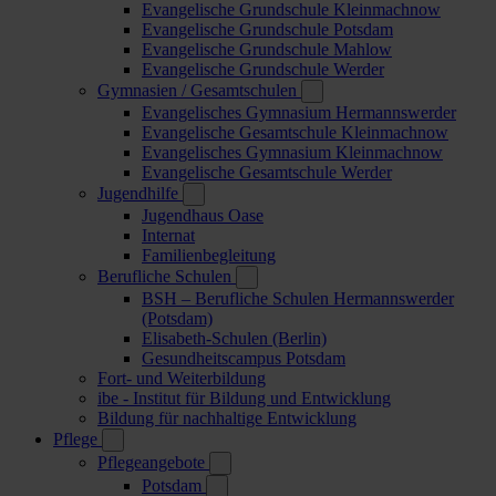
Evangelische Grundschule Kleinmachnow
Evangelische Grundschule Potsdam
Evangelische Grundschule Mahlow
Evangelische Grundschule Werder
Gymnasien / Gesamtschulen
Evangelisches Gymnasium Hermannswerder
Evangelische Gesamtschule Kleinmachnow
Evangelisches Gymnasium Kleinmachnow
Evangelische Gesamtschule Werder
Jugendhilfe
Jugendhaus Oase
Internat
Familienbegleitung
Berufliche Schulen
BSH – Berufliche Schulen Hermannswerder
(Potsdam)
Elisabeth-Schulen (Berlin)
Gesundheitscampus Potsdam
Fort- und Weiterbildung
ibe - Institut für Bildung und Entwicklung
Bildung für nachhaltige Entwicklung
Pflege
Pflegeangebote
Potsdam