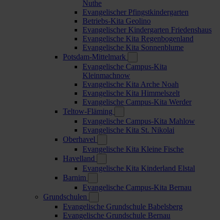
Nuthe
Evangelischer Pfingstkindergarten
Betriebs-Kita Geolino
Evangelischer Kindergarten Friedenshaus
Evangelische Kita Regenbogenland
Evangelische Kita Sonnenblume
Potsdam-Mittelmark
Evangelische Campus-Kita
Kleinmachnow
Evangelische Kita Arche Noah
Evangelische Kita Himmelszelt
Evangelische Campus-Kita Werder
Teltow-Fläming
Evangelische Campus-Kita Mahlow
Evangelische Kita St. Nikolai
Oberhavel
Evangelische Kita Kleine Fische
Havelland
Evangelische Kita Kinderland Elstal
Barnim
Evangelische Campus-Kita Bernau
Grundschulen
Evangelische Grundschule Babelsberg
Evangelische Grundschule Bernau