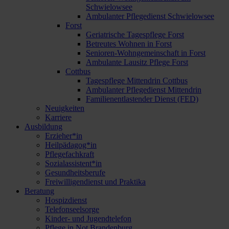
Schwielowsee
Ambulanter Pflegedienst Schwielowsee
Forst
Geriatrische Tagespflege Forst
Betreutes Wohnen in Forst
Senioren-Wohngemeinschaft in Forst
Ambulante Lausitz Pflege Forst
Cottbus
Tagespflege Mittendrin Cottbus
Ambulanter Pflegedienst Mittendrin
Familienentlastender Dienst (FED)
Neuigkeiten
Karriere
Ausbildung
Erzieher*in
Heilpädagog*in
Pflegefachkraft
Sozialassistent*in
Gesundheitsberufe
Freiwilligendienst und Praktika
Beratung
Hospizdienst
Telefonseelsorge
Kinder- und Jugendtelefon
Pflege in Not Brandenburg