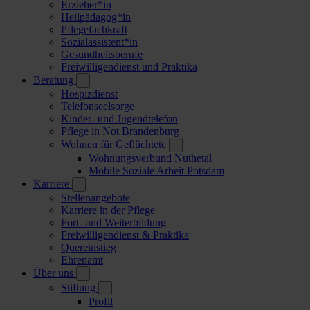
Erzieher*in
Heilpädagog*in
Pflegefachkraft
Sozialassistent*in
Gesundheitsberufe
Freiwilligendienst und Praktika
Beratung
Hospizdienst
Telefonseelsorge
Kinder- und Jugendtelefon
Pflege in Not Brandenburg
Wohnen für Geflüchtete
Wohnungsverbund Nuthetal
Mobile Soziale Arbeit Potsdam
Karriere
Stellenangebote
Karriere in der Pflege
Fort- und Weiterbildung
Freiwilligendienst & Praktika
Quereinstieg
Ehrenamt
Über uns
Stiftung
Profil