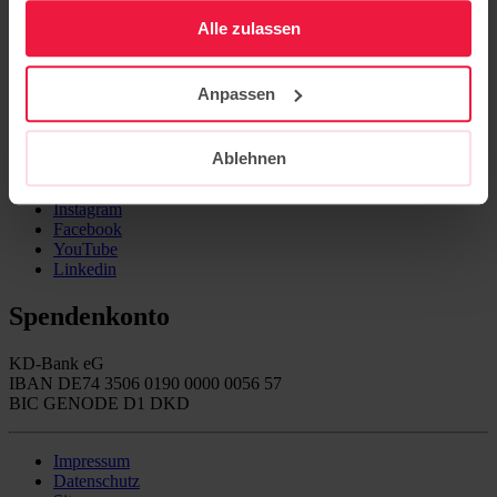
gesammelt haben.
Alle zulassen
Aktuelles
Veranstaltungen
Kontakt
Anpassen
Publikationen
Newsletter
Folgen Sie uns auf
Ablehnen
Instagram
Facebook
YouTube
Linkedin
Spendenkonto
KD-Bank eG
IBAN DE74 3506 0190 0000 0056 57
BIC GENODE D1 DKD
Impressum
Datenschutz