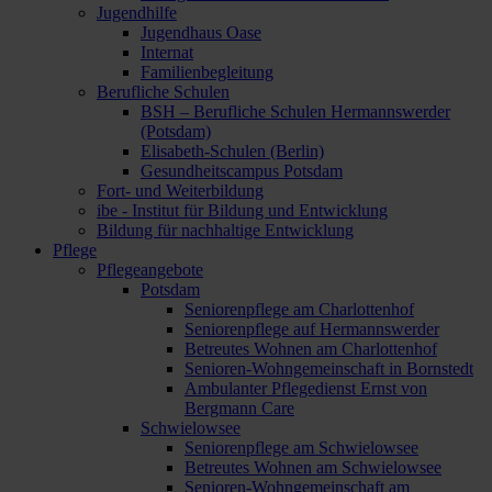
Jugendhilfe
Jugendhaus Oase
Internat
Familienbegleitung
Berufliche Schulen
BSH – Berufliche Schulen Hermannswerder
(Potsdam)
Elisabeth-Schulen (Berlin)
Gesundheitscampus Potsdam
Fort- und Weiterbildung
ibe - Institut für Bildung und Entwicklung
Bildung für nachhaltige Entwicklung
Pflege
Pflegeangebote
Potsdam
Seniorenpflege am Charlottenhof
Seniorenpflege auf Hermannswerder
Betreutes Wohnen am Charlottenhof
Senioren-Wohngemeinschaft in Bornstedt
Ambulanter Pflegedienst Ernst von
Bergmann Care
Schwielowsee
Seniorenpflege am Schwielowsee
Betreutes Wohnen am Schwielowsee
Senioren-Wohngemeinschaft am