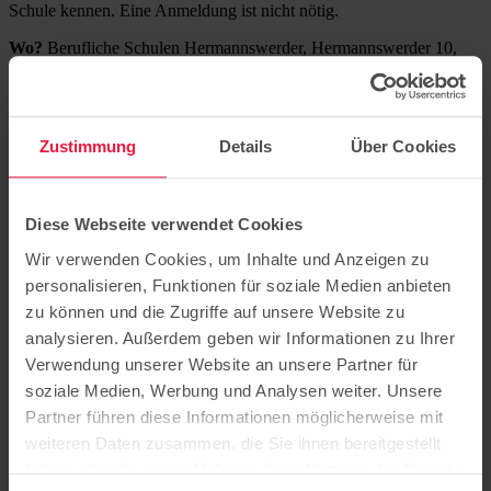
Schule kennen. Eine Anmeldung ist nicht nötig.
Wo?
Berufliche Schulen Hermannswerder, Hermannswerder 10,
14473 Potsdam
Wann?
Samstag, 30. Mai 2026 von 11 bis 15 Uhr
Kontakt:
0331/23 13 150
Zustimmung
Details
Über Cookies
sekretariat@bshp.de
Website der
Beruflichen Schulen Hermannswerder
Diese Webseite verwendet Cookies
Wir verwenden Cookies, um Inhalte und Anzeigen zu
personalisieren, Funktionen für soziale Medien anbieten
zu können und die Zugriffe auf unsere Website zu
Sitz der Stiftung: Potsdam
Hermannswerder 7
analysieren. Außerdem geben wir Informationen zu Ihrer
14473 Potsdam
Verwendung unserer Website an unsere Partner für
Bildung
soziale Medien, Werbung und Analysen weiter. Unsere
Pflege
Partner führen diese Informationen möglicherweise mit
Ausbildung
weiteren Daten zusammen, die Sie ihnen bereitgestellt
Beratung
Karriere
haben oder die sie im Rahmen Ihrer Nutzung der Dienste
Über uns