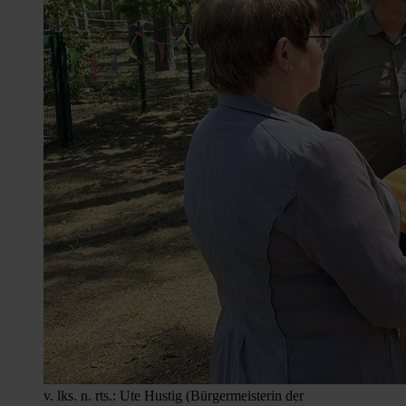
v. lks. n. rts.: Ute Hustig (Bürgermeisterin der