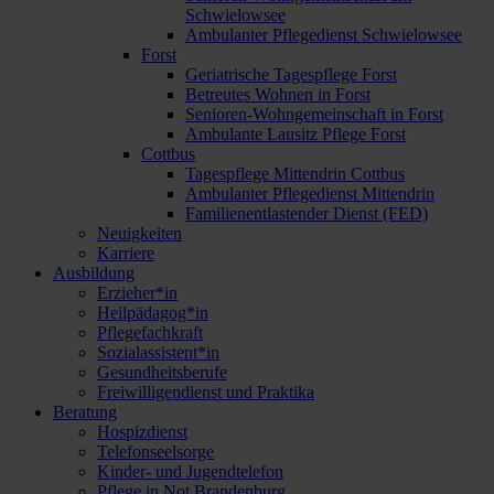
Schwielowsee
Ambulanter Pflegedienst Schwielowsee
Forst
Geriatrische Tagespflege Forst
Betreutes Wohnen in Forst
Senioren-Wohngemeinschaft in Forst
Ambulante Lausitz Pflege Forst
Cottbus
Tagespflege Mittendrin Cottbus
Ambulanter Pflegedienst Mittendrin
Familienentlastender Dienst (FED)
Neuigkeiten
Karriere
Ausbildung
Erzieher*in
Heilpädagog*in
Pflegefachkraft
Sozialassistent*in
Gesundheitsberufe
Freiwilligendienst und Praktika
Beratung
Hospizdienst
Telefonseelsorge
Kinder- und Jugendtelefon
Pflege in Not Brandenburg