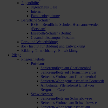
Jugendhilfe
Jugendhaus Oase
Internat
Familienbegleitung
Berufliche Schulen
BSH – Berufliche Schulen Hermannswerder
(Potsdam)
Elisabeth-Schulen (Berlin)
Gesundheitscampus Potsdam
Fort- und Weiterbildung
ibe - Institut für Bildung und Entwicklung
Bildung für nachhaltige Entwicklung
Pflege
Pflegeangebote
Potsdam
Seniorenpflege am Charlottenhof
Seniorenpflege auf Hermannswerder
Betreutes Wohnen am Charlottenhof
Senioren-Wohngemeinschaft in Bornstedt
Ambulanter Pflegedienst Ernst von
Bergmann Care
Schwielowsee
Seniorenpflege am Schwielowsee
Betreutes Wohnen am Schwielowsee
Senioren-Wohngemeinschaft am