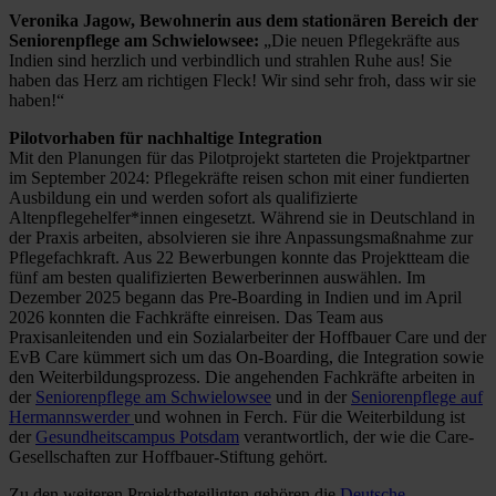
Veronika Jagow, Bewohnerin aus dem stationären Bereich der
Seniorenpflege am Schwielowsee:
„Die neuen Pflegekräfte aus
Indien sind herzlich und verbindlich und strahlen Ruhe aus! Sie
haben das Herz am richtigen Fleck! Wir sind sehr froh, dass wir sie
haben!“
Pilotvorhaben für nachhaltige Integration
Mit den Planungen für das Pilotprojekt starteten die Projektpartner
im September 2024: Pflegekräfte reisen schon mit einer fundierten
Ausbildung ein und werden sofort als qualifizierte
Altenpflegehelfer*innen eingesetzt. Während sie in Deutschland in
der Praxis arbeiten, absolvieren sie ihre Anpassungsmaßnahme zur
Pflegefachkraft. Aus 22 Bewerbungen konnte das Projektteam die
fünf am besten qualifizierten Bewerberinnen auswählen. Im
Dezember 2025 begann das Pre-Boarding in Indien und im April
2026 konnten die Fachkräfte einreisen. Das Team aus
Praxisanleitenden und ein Sozialarbeiter der Hoffbauer Care und der
EvB Care kümmert sich um das On-Boarding, die Integration sowie
den Weiterbildungsprozess. Die angehenden Fachkräfte arbeiten in
der
Seniorenpflege am Schwielowsee
und in der
Seniorenpflege auf
Hermannswerder
und wohnen in Ferch. Für die Weiterbildung ist
der
Gesundheitscampus Potsdam
verantwortlich, der wie die Care-
Gesellschaften zur Hoffbauer-Stiftung gehört.
Zu den weiteren Projektbeteiligten gehören die
Deutsche