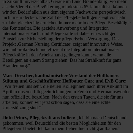
in Zukunft unverzichtbar. Gerade im Land Brandenburg, wo mehr
als ein Viertel der Bevölkerung mindestens 65 Jahre alt ist, können
wir den Bedarf allein aus dem eigenen Nachwuchs perspektivisch
nicht mehr decken. Die Zahl der Pflegebedürftigen steigt von Jahr
zu Jahr, gleichzeitig erreichen immer mehr in der Pflege Beschäftigte
das Rentenalter. Die gezielte Anwerbung und Integration
internationaler Fach- und Pflegekräfte ist daher ein wichtiger
Baustein zur Sicherstellung der pflegerischen Versorgung. Das
Projekt ,German Nursing Certificate‘ zeigt auf innovative Weise,
wie unbürokratisch und effizient die Integration internationaler
Pflegekräfte in den Arbeitsmarkt gelingen kann, wenn alle
Beteiligten an einem Strang ziehen. Das hat Strahlkraft für ganz
Brandenburg.“
Marc Drescher, kaufmännischer Vorstand der Hoffbauer-
Stiftung und Geschäftsführer Hoffbauer Care und EvB Care:
„Wir freuen uns sehr, die neuen Kolleginnen nach ihrer Ankunft im
April in unseren Pflegeeinrichtungen in Ferch und Hermannswerder
nun offiziell zu begrüßen. Nach den ersten Tagen, die sie für uns
arbeiten, können wir jetzt schon sagen, dass sie eine echte
Unterstützung sind.“
Jintu Princy, Pflegekraft aus Indien:
„Ich bin nach Deutschland
gekommen, weil Deutschland die besten Möglichkeiten für den
Pflegeberuf bietet. Ich kann mein Leben hier richtig aufbauen.“