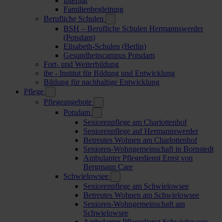
Internat
Familienbegleitung
Berufliche Schulen
BSH – Berufliche Schulen Hermannswerder
(Potsdam)
Elisabeth-Schulen (Berlin)
Gesundheitscampus Potsdam
Fort- und Weiterbildung
ibe - Institut für Bildung und Entwicklung
Bildung für nachhaltige Entwicklung
Pflege
Pflegeangebote
Potsdam
Seniorenpflege am Charlottenhof
Seniorenpflege auf Hermannswerder
Betreutes Wohnen am Charlottenhof
Senioren-Wohngemeinschaft in Bornstedt
Ambulanter Pflegedienst Ernst von
Bergmann Care
Schwielowsee
Seniorenpflege am Schwielowsee
Betreutes Wohnen am Schwielowsee
Senioren-Wohngemeinschaft am
Schwielowsee
Ambulanter Pflegedienst Schwielowsee