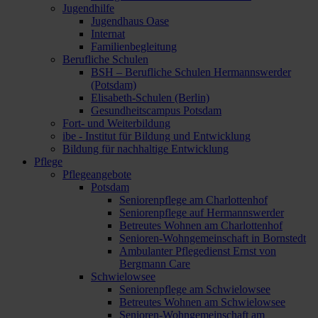
Jugendhilfe
Jugendhaus Oase
Internat
Familienbegleitung
Berufliche Schulen
BSH – Berufliche Schulen Hermannswerder
(Potsdam)
Elisabeth-Schulen (Berlin)
Gesundheitscampus Potsdam
Fort- und Weiterbildung
ibe - Institut für Bildung und Entwicklung
Bildung für nachhaltige Entwicklung
Pflege
Pflegeangebote
Potsdam
Seniorenpflege am Charlottenhof
Seniorenpflege auf Hermannswerder
Betreutes Wohnen am Charlottenhof
Senioren-Wohngemeinschaft in Bornstedt
Ambulanter Pflegedienst Ernst von
Bergmann Care
Schwielowsee
Seniorenpflege am Schwielowsee
Betreutes Wohnen am Schwielowsee
Senioren-Wohngemeinschaft am