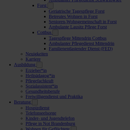
Forst
Geriatrische Tagespflege Forst
Betreutes Wohnen in Forst
Senioren-Wohngemeinschaft in Forst
Ambulante Lausitz Pflege Forst
Cottbus
Tagespflege Mittendrin Cottbus
Ambulanter Pflegedienst Mittendrin
Familienentlastender Dienst (FED)
Neuigkeiten
Karriere
Ausbildung
Erzieher*in
Heilpädagog*in
Pflegefachkraft
Sozialassistent*in
Gesundheitsberufe
Freiwilligendienst und Praktika
Beratung
Hospizdienst
Telefonseelsorge
Kinder- und Jugendtelefon
Pflege in Not Brandenburg
Wohnen für Geflüchtete