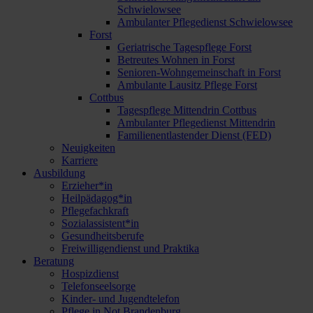
Schwielowsee
Ambulanter Pflegedienst Schwielowsee
Forst
Geriatrische Tagespflege Forst
Betreutes Wohnen in Forst
Senioren-Wohngemeinschaft in Forst
Ambulante Lausitz Pflege Forst
Cottbus
Tagespflege Mittendrin Cottbus
Ambulanter Pflegedienst Mittendrin
Familienentlastender Dienst (FED)
Neuigkeiten
Karriere
Ausbildung
Erzieher*in
Heilpädagog*in
Pflegefachkraft
Sozialassistent*in
Gesundheitsberufe
Freiwilligendienst und Praktika
Beratung
Hospizdienst
Telefonseelsorge
Kinder- und Jugendtelefon
Pflege in Not Brandenburg