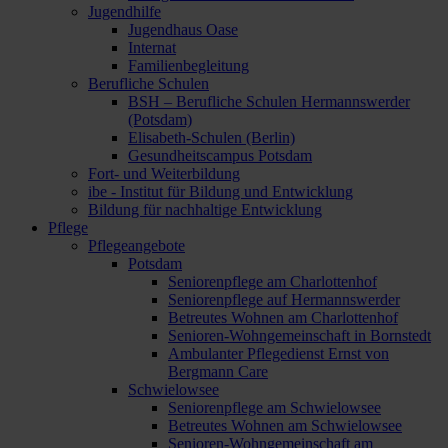
Jugendhilfe
Jugendhaus Oase
Internat
Familienbegleitung
Berufliche Schulen
BSH – Berufliche Schulen Hermannswerder
(Potsdam)
Elisabeth-Schulen (Berlin)
Gesundheitscampus Potsdam
Fort- und Weiterbildung
ibe - Institut für Bildung und Entwicklung
Bildung für nachhaltige Entwicklung
Pflege
Pflegeangebote
Potsdam
Seniorenpflege am Charlottenhof
Seniorenpflege auf Hermannswerder
Betreutes Wohnen am Charlottenhof
Senioren-Wohngemeinschaft in Bornstedt
Ambulanter Pflegedienst Ernst von
Bergmann Care
Schwielowsee
Seniorenpflege am Schwielowsee
Betreutes Wohnen am Schwielowsee
Senioren-Wohngemeinschaft am