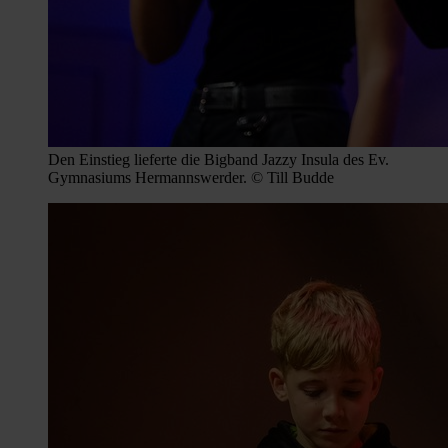
Den Einstieg lieferte die Bigband Jazzy Insula des Ev.
Gymnasiums Hermannswerder. © Till Budde