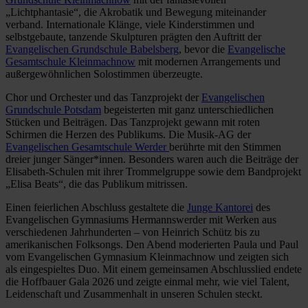
„Lichtphantasie“, die Akrobatik und Bewegung miteinander
verband. Internationale Klänge, viele Kinderstimmen und
selbstgebaute, tanzende Skulpturen prägten den Auftritt der
Evangelischen Grundschule Babelsberg
, bevor die
Evangelische
Gesamtschule Kleinmachnow
mit modernen Arrangements und
außergewöhnlichen Solostimmen überzeugte.
Chor und Orchester und das Tanzprojekt der
Evangelischen
Grundschule Potsdam
begeisterten mit ganz unterschiedlichen
Stücken und Beiträgen. Das Tanzprojekt gewann mit roten
Schirmen die Herzen des Publikums. Die Musik-AG der
Evangelischen Gesamtschule Werder
berührte mit den Stimmen
dreier junger Sänger*innen. Besonders waren auch die Beiträge der
Elisabeth-Schulen mit ihrer Trommelgruppe sowie dem Bandprojekt
„Elisa Beats“, die das Publikum mitrissen.
Einen feierlichen Abschluss gestaltete die
Junge Kantorei
des
Evangelischen Gymnasiums Hermannswerder mit Werken aus
verschiedenen Jahrhunderten – von Heinrich Schütz bis zu
amerikanischen Folksongs. Den Abend moderierten Paula und Paul
vom Evangelischen Gymnasium Kleinmachnow und zeigten sich
als eingespieltes Duo. Mit einem gemeinsamen Abschlusslied endete
die Hoffbauer Gala 2026 und zeigte einmal mehr, wie viel Talent,
Leidenschaft und Zusammenhalt in unseren Schulen steckt.