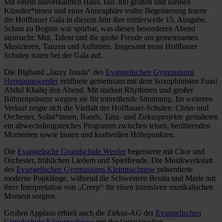
Mit einem ausverkauften Haus, fast 300 großen und kleinen
Künstler*innen und einer Atmosphäre voller Begeisterung feierte
die Hoffbauer Gala in diesem Jahr ihre mittlerweile 15. Ausgabe.
Schon zu Beginn war spürbar, was diesen besonderen Abend
ausmacht: Mut, Talent und die große Freude am gemeinsamen
Musizieren, Tanzen und Auftreten. Insgesamt neun Hoffbauer
Schulen traten bei der Gala auf.
Die Bigband „Jazzy Insula“ des
Evangelischen Gymnasiums
Hermannswerder
eröffnete gemeinsam mit dem Soxophinisten Fuasi
Abdul Khaliq den Abend. Mit starken Rhythmen und großer
Bühnenpräsenz sorgten sie für mitreißende Stimmung. Im weiteren
Verlauf zeigte sich die Vielfalt der Hoffbauer-Schulen: Chöre und
Orchester, Solist*innen, Bands, Tanz- und Zirkusprojekte gestalteten
ein abwechslungsreiches Programm zwischen leisen, berührenden
Momenten sowie lauten und kraftvollen Höhepunkten.
Die
Evangelische Grundschule Werder
begeisterte mit Chor und
Orchester, fröhlichen Liedern und Spielfreude. Die Musikwerkstatt
des
Evangelischen Gymnasiums Kleinmachnow
präsentierte
moderne Popklänge, während die Schwestern Benita und Marie mit
ihrer Interpretation von „Creep“ für einen intensiven musikalischen
Moment sorgten.
Großen Applaus erhielt auch die Zirkus-AG der
Evangelischen
Grundschule Kleinmachnow
mit der fantasievollen