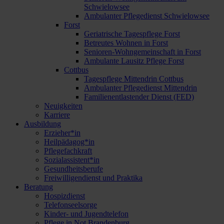
Schwielowsee
Ambulanter Pflegedienst Schwielowsee
Forst
Geriatrische Tagespflege Forst
Betreutes Wohnen in Forst
Senioren-Wohngemeinschaft in Forst
Ambulante Lausitz Pflege Forst
Cottbus
Tagespflege Mittendrin Cottbus
Ambulanter Pflegedienst Mittendrin
Familienentlastender Dienst (FED)
Neuigkeiten
Karriere
Ausbildung
Erzieher*in
Heilpädagog*in
Pflegefachkraft
Sozialassistent*in
Gesundheitsberufe
Freiwilligendienst und Praktika
Beratung
Hospizdienst
Telefonseelsorge
Kinder- und Jugendtelefon
Pflege in Not Brandenburg