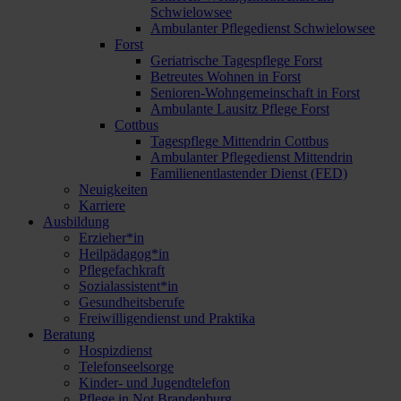
Schwielowsee
Ambulanter Pflegedienst Schwielowsee
Forst
Geriatrische Tagespflege Forst
Betreutes Wohnen in Forst
Senioren-Wohngemeinschaft in Forst
Ambulante Lausitz Pflege Forst
Cottbus
Tagespflege Mittendrin Cottbus
Ambulanter Pflegedienst Mittendrin
Familienentlastender Dienst (FED)
Neuigkeiten
Karriere
Ausbildung
Erzieher*in
Heilpädagog*in
Pflegefachkraft
Sozialassistent*in
Gesundheitsberufe
Freiwilligendienst und Praktika
Beratung
Hospizdienst
Telefonseelsorge
Kinder- und Jugendtelefon
Pflege in Not Brandenburg