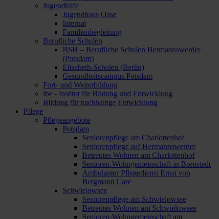
Jugendhilfe
Jugendhaus Oase
Internat
Familienbegleitung
Berufliche Schulen
BSH – Berufliche Schulen Hermannswerder
(Potsdam)
Elisabeth-Schulen (Berlin)
Gesundheitscampus Potsdam
Fort- und Weiterbildung
ibe - Institut für Bildung und Entwicklung
Bildung für nachhaltige Entwicklung
Pflege
Pflegeangebote
Potsdam
Seniorenpflege am Charlottenhof
Seniorenpflege auf Hermannswerder
Betreutes Wohnen am Charlottenhof
Senioren-Wohngemeinschaft in Bornstedt
Ambulanter Pflegedienst Ernst von
Bergmann Care
Schwielowsee
Seniorenpflege am Schwielowsee
Betreutes Wohnen am Schwielowsee
Senioren-Wohngemeinschaft am