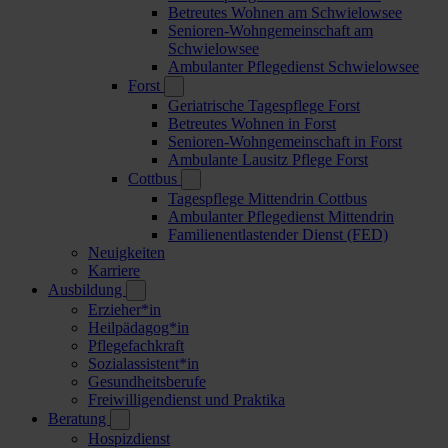
Betreutes Wohnen am Schwielowsee
Senioren-Wohngemeinschaft am
Schwielowsee
Ambulanter Pflegedienst Schwielowsee
Forst
Geriatrische Tagespflege Forst
Betreutes Wohnen in Forst
Senioren-Wohngemeinschaft in Forst
Ambulante Lausitz Pflege Forst
Cottbus
Tagespflege Mittendrin Cottbus
Ambulanter Pflegedienst Mittendrin
Familienentlastender Dienst (FED)
Neuigkeiten
Karriere
Ausbildung
Erzieher*in
Heilpädagog*in
Pflegefachkraft
Sozialassistent*in
Gesundheitsberufe
Freiwilligendienst und Praktika
Beratung
Hospizdienst