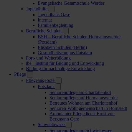
Evangelische Gesamtschule Werder
Jugendhilfe
Jugendhaus Oase
Internat
Familienbegleitung
Berufliche Schulen
BSH – Berufliche Schulen Hermannswerder
(Potsdam)
Elisabeth-Schulen (Berlin)
Gesundheitscampus Potsdam
Fort- und Weiterbildung
ibe - Institut für Bildung und Entwicklung
Bildung für nachhaltige Entwicklung
Pflege
Pflegeangebote
Potsdam
Seniorenpflege am Charlottenhof
Seniorenpflege auf Hermannswerder
Betreutes Wohnen am Charlottenhof
Senioren-Wohngemeinschaft in Bornstedt
Ambulanter Pflegedienst Ernst von
Bergmann Care
Schwielowsee
Seniorenpflege am Schwielowsee