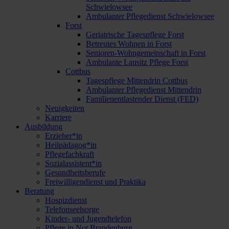
Schwielowsee
Ambulanter Pflegedienst Schwielowsee
Forst
Geriatrische Tagespflege Forst
Betreutes Wohnen in Forst
Senioren-Wohngemeinschaft in Forst
Ambulante Lausitz Pflege Forst
Cottbus
Tagespflege Mittendrin Cottbus
Ambulanter Pflegedienst Mittendrin
Familienentlastender Dienst (FED)
Neuigkeiten
Karriere
Ausbildung
Erzieher*in
Heilpädagog*in
Pflegefachkraft
Sozialassistent*in
Gesundheitsberufe
Freiwilligendienst und Praktika
Beratung
Hospizdienst
Telefonseelsorge
Kinder- und Jugendtelefon
Pflege in Not Brandenburg