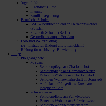
Jugendhilfe
Jugendhaus Oase
Internat
Familienbegleitung
Berufliche Schulen
BSH – Berufliche Schulen Hermannswerder
(Potsdam)
Elisabeth-Schulen (Berlin)
Gesundheitscampus Potsdam
Fort- und Weiterbildung
ibe - Institut für Bildung und Entwicklung
Bildung für nachhaltige Entwicklung
Pflege
Pflegeangebote
Potsdam
Seniorenpflege am Charlottenhof
Seniorenpflege auf Hermannswerder
Betreutes Wohnen am Charlottenhof
Senioren-Wohngemeinschaft in Bornstedt
Ambulanter Pflegedienst Ernst von
Bergmann Care
Schwielowsee
Seniorenpflege am Schwielowsee
Betreutes Wohnen am Schwielowsee
Senioren-Wohngemeinschaft am