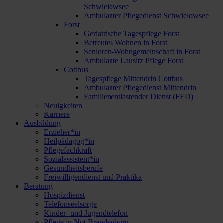
Schwielowsee
Ambulanter Pflegedienst Schwielowsee
Forst
Geriatrische Tagespflege Forst
Betreutes Wohnen in Forst
Senioren-Wohngemeinschaft in Forst
Ambulante Lausitz Pflege Forst
Cottbus
Tagespflege Mittendrin Cottbus
Ambulanter Pflegedienst Mittendrin
Familienentlastender Dienst (FED)
Neuigkeiten
Karriere
Ausbildung
Erzieher*in
Heilpädagog*in
Pflegefachkraft
Sozialassistent*in
Gesundheitsberufe
Freiwilligendienst und Praktika
Beratung
Hospizdienst
Telefonseelsorge
Kinder- und Jugendtelefon
Pflege in Not Brandenburg