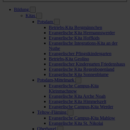
Bildung
Kitas
Potsdam
Betriebs-Kita Bergmännchen
Evangelische Kita Hermannswerder
Evangelische Kita Hoffkids
Evangelische Integrations-Kita an der
Nuthe
Evangelischer Pfingstkindergarten
Betriebs-Kita Geolino
Evangelischer Kindergarten Friedenshaus
Evangelische Kita Regenbogenland
Evangelische Kita Sonnenblume
Potsdam-Mittelmark
Evangelische Campus-Kita
Kleinmachnow
Evangelische Kita Arche Noah
Evangelische Kita Himmelszelt
Evangelische Campus-Kita Werder
Teltow-Fläming
Evangelische Campus-Kita Mahlow
Evangelische Kita St. Nikolai
Oberhavel