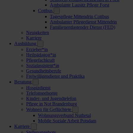
Ambulante Lausitz Pflege Forst
Cottbus
Tagespflege Mittendrin Cottbus
Ambulanter Pflegedienst Mittendrin
Familienentlastender Dienst (FED)
Neuigkeiten
Karriere
Ausbildung
Erzieher*in
Heilpädagog*in
Pflegefachkraft
Sozialassistent*in
Gesundheitsberufe
Freiwilligendienst und Praktika
Beratung
Hospizdienst
Telefonseelsorge
Kinder- und Jugendtelefon
Pflege in Not Brandenburg
Wohnen für Geflüchtete
Wohnungsverbund Nuthetal
Mobile Soziale Arbeit Potsdam
Karriere
Stellenangebote