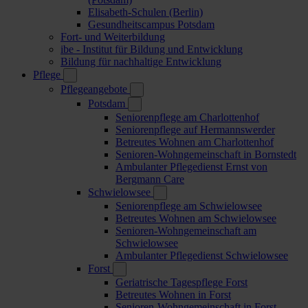
Elisabeth-Schulen (Berlin)
Gesundheitscampus Potsdam
Fort- und Weiterbildung
ibe - Institut für Bildung und Entwicklung
Bildung für nachhaltige Entwicklung
Pflege
Pflegeangebote
Potsdam
Seniorenpflege am Charlottenhof
Seniorenpflege auf Hermannswerder
Betreutes Wohnen am Charlottenhof
Senioren-Wohngemeinschaft in Bornstedt
Ambulanter Pflegedienst Ernst von
Bergmann Care
Schwielowsee
Seniorenpflege am Schwielowsee
Betreutes Wohnen am Schwielowsee
Senioren-Wohngemeinschaft am
Schwielowsee
Ambulanter Pflegedienst Schwielowsee
Forst
Geriatrische Tagespflege Forst
Betreutes Wohnen in Forst
Senioren-Wohngemeinschaft in Forst