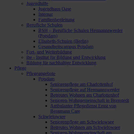
Jugendhilfe
Jugendhaus Oase
Internat
Familienbegleitung
Berufliche Schulen
BSH – Berufliche Schulen Hermannswerder
(Potsdam)
Elisabeth-Schulen (Berlin)
Gesundheitscampus Potsdam
Fort- und Weiterbildung
ibe - Institut für Bildung und Entwicklung
Bildung für nachhaltige Entwicklung
Pflege
Pflegeangebote
Potsdam
Seniorenpflege am Charlottenhof
Seniorenpflege auf Hermannswerder
Betreutes Wohnen am Charlottenhof
Senioren-Wohngemeinschaft in Bornstedt
Ambulanter Pflegedienst Ernst von
Bergmann Care
Schwielowsee
Seniorenpflege am Schwielowsee
Betreutes Wohnen am Schwielowsee
Senioren-Wohngemeinschaft am