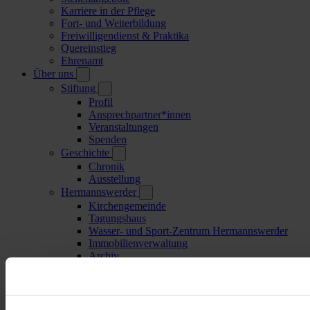
Karriere in der Pflege
Fort- und Weiterbildung
Freiwilligendienst & Praktika
Quereinstieg
Ehrenamt
Über uns
Stiftung
Profil
Ansprechpartner*innen
Veranstaltungen
Spenden
Geschichte
Chronik
Ausstellung
Hermannswerder
Kirchengemeinde
Tagungshaus
Wasser- und Sport-Zentrum Hermannswerder
Immobilienverwaltung
Archiv