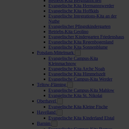
Betriebs-Kita Bergmännchen
Evangelische Kita Hermannswerder
Evangelische Kita Hoffkids
Evangelische Integrations-Kita an der
Nuthe
Evangelischer Pfingstkindergarten
Betriebs-Kita Geolino
Evangelischer Kindergarten Friedenshaus
Evangelische Kita Regenbogenland
Evangelische Kita Sonnenblume
Potsdam-Mittelmark
Evangelische Campus-Kita
Kleinmachnow
Evangelische Kita Arche Noah
Evangelische Kita Himmelszelt
Evangelische Campus-Kita Werder
Teltow-Fläming
Evangelische Campus-Kita Mahlow
Evangelische Kita St. Nikolai
Oberhavel
Evangelische Kita Kleine Fische
Havelland
Evangelische Kita Kinderland Elstal
Barnim