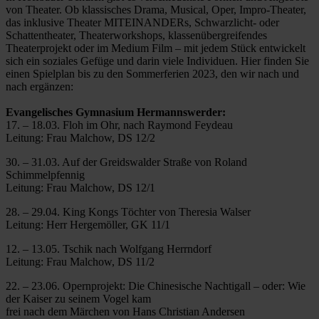
von Theater. Ob klassisches Drama, Musical, Oper, Impro-Theater,
das inklusive Theater MITEINANDERs, Schwarzlicht- oder
Schattentheater, Theaterworkshops, klassenübergreifendes
Theaterprojekt oder im Medium Film – mit jedem Stück entwickelt
sich ein soziales Gefüge und darin viele Individuen. Hier finden Sie
einen Spielplan bis zu den Sommerferien 2023, den wir nach und
nach ergänzen:
Evangelisches Gymnasium Hermannswerder:
17. – 18.03. Floh im Ohr, nach Raymond Feydeau
Leitung: Frau Malchow, DS 12/2
30. – 31.03. Auf der Greidswalder Straße von Roland
Schimmelpfennig
Leitung: Frau Malchow, DS 12/1
28. – 29.04. King Kongs Töchter von Theresia Walser
Leitung: Herr Hergemöller, GK 11/1
12. – 13.05. Tschik nach Wolfgang Herrndorf
Leitung: Frau Malchow, DS 11/2
22. – 23.06. Opernprojekt: Die Chinesische Nachtigall – oder: Wie
der Kaiser zu seinem Vogel kam
frei nach dem Märchen von Hans Christian Andersen