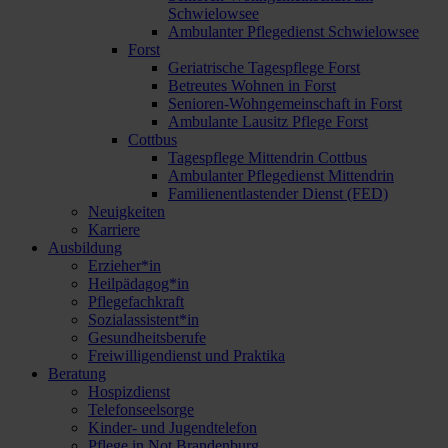
Schwielowsee
Ambulanter Pflegedienst Schwielowsee
Forst
Geriatrische Tagespflege Forst
Betreutes Wohnen in Forst
Senioren-Wohngemeinschaft in Forst
Ambulante Lausitz Pflege Forst
Cottbus
Tagespflege Mittendrin Cottbus
Ambulanter Pflegedienst Mittendrin
Familienentlastender Dienst (FED)
Neuigkeiten
Karriere
Ausbildung
Erzieher*in
Heilpädagog*in
Pflegefachkraft
Sozialassistent*in
Gesundheitsberufe
Freiwilligendienst und Praktika
Beratung
Hospizdienst
Telefonseelsorge
Kinder- und Jugendtelefon
Pflege in Not Brandenburg