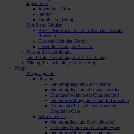
Jugendhilfe
Jugendhaus Oase
Internat
Familienbegleitung
Berufliche Schulen
BSH – Berufliche Schulen Hermannswerder
(Potsdam)
Elisabeth-Schulen (Berlin)
Gesundheitscampus Potsdam
Fort- und Weiterbildung
ibe - Institut für Bildung und Entwicklung
Bildung für nachhaltige Entwicklung
Pflege
Pflegeangebote
Potsdam
Seniorenpflege am Charlottenhof
Seniorenpflege auf Hermannswerder
Betreutes Wohnen am Charlottenhof
Senioren-Wohngemeinschaft in Bornstedt
Ambulanter Pflegedienst Ernst von
Bergmann Care
Schwielowsee
Seniorenpflege am Schwielowsee
Betreutes Wohnen am Schwielowsee
Senioren-Wohngemeinschaft am