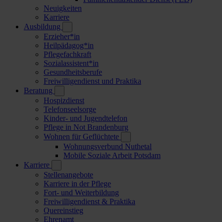
Neuigkeiten
Karriere
Ausbildung
Erzieher*in
Heilpädagog*in
Pflegefachkraft
Sozialassistent*in
Gesundheitsberufe
Freiwilligendienst und Praktika
Beratung
Hospizdienst
Telefonseelsorge
Kinder- und Jugendtelefon
Pflege in Not Brandenburg
Wohnen für Geflüchtete
Wohnungsverbund Nuthetal
Mobile Soziale Arbeit Potsdam
Karriere
Stellenangebote
Karriere in der Pflege
Fort- und Weiterbildung
Freiwilligendienst & Praktika
Quereinstieg
Ehrenamt