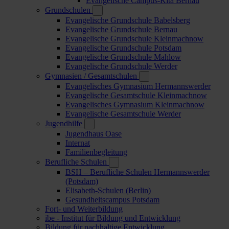
Evangelische Campus-Kita Bernau
Grundschulen
Evangelische Grundschule Babelsberg
Evangelische Grundschule Bernau
Evangelische Grundschule Kleinmachnow
Evangelische Grundschule Potsdam
Evangelische Grundschule Mahlow
Evangelische Grundschule Werder
Gymnasien / Gesamtschulen
Evangelisches Gymnasium Hermannswerder
Evangelische Gesamtschule Kleinmachnow
Evangelisches Gymnasium Kleinmachnow
Evangelische Gesamtschule Werder
Jugendhilfe
Jugendhaus Oase
Internat
Familienbegleitung
Berufliche Schulen
BSH – Berufliche Schulen Hermannswerder
(Potsdam)
Elisabeth-Schulen (Berlin)
Gesundheitscampus Potsdam
Fort- und Weiterbildung
ibe - Institut für Bildung und Entwicklung
Bildung für nachhaltige Entwicklung