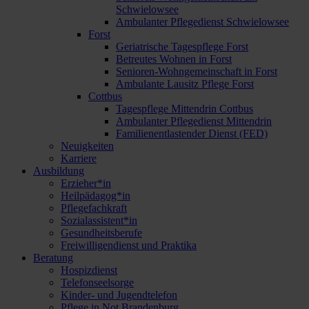
Schwielowsee
Ambulanter Pflegedienst Schwielowsee
Forst
Geriatrische Tagespflege Forst
Betreutes Wohnen in Forst
Senioren-Wohngemeinschaft in Forst
Ambulante Lausitz Pflege Forst
Cottbus
Tagespflege Mittendrin Cottbus
Ambulanter Pflegedienst Mittendrin
Familienentlastender Dienst (FED)
Neuigkeiten
Karriere
Ausbildung
Erzieher*in
Heilpädagog*in
Pflegefachkraft
Sozialassistent*in
Gesundheitsberufe
Freiwilligendienst und Praktika
Beratung
Hospizdienst
Telefonseelsorge
Kinder- und Jugendtelefon
Pflege in Not Brandenburg