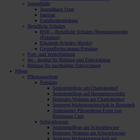
Jugendhilfe
Jugendhaus Oase
Internat
Familienbegleitung
Berufliche Schulen
BSH – Berufliche Schulen Hermannswerder
(Potsdam)
Elisabeth-Schulen (Berlin)
Gesundheitscampus Potsdam
Fort- und Weiterbildung
ibe - Institut für Bildung und Entwicklung
Bildung für nachhaltige Entwicklung
Pflege
Pflegeangebote
Potsdam
Seniorenpflege am Charlottenhof
Seniorenpflege auf Hermannswerder
Betreutes Wohnen am Charlottenhof
Senioren-Wohngemeinschaft in Bornstedt
Ambulanter Pflegedienst Ernst von
Bergmann Care
Schwielowsee
Seniorenpflege am Schwielowsee
Betreutes Wohnen am Schwielowsee
Senioren-Wohngemeinschaft am