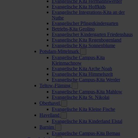
Evangelische Kita Hermannswerder
Evangelische Kita Hoffkids
Evangelische Integrations-Kita an der
Nuthe
Evangelischer Pfingstkindergarten
Betriebs-Kita Geolino
Evangelischer Kindergarten Friedenshaus
Evangelische Kita Regenbogenland
Evangelische Kita Sonnenblume
Potsdam-Mittelmark
Evangelische Campus-Kita
Kleinmachnow
Evangelische Kita Arche Noah
Evangelische Kita Himmelszelt
Evangelische Campus-Kita Werder
Teltow-Fläming
Evangelische Campus-Kita Mahlow
Evangelische Kita St. Nikolai
Oberhavel
Evangelische Kita Kleine Fische
Havelland
Evangelische Kita Kinderland Elstal
Barnim
Evangelische Campus-Kita Bernau