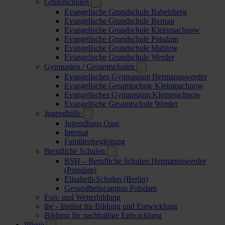
Grundschulen
Evangelische Grundschule Babelsberg
Evangelische Grundschule Bernau
Evangelische Grundschule Kleinmachnow
Evangelische Grundschule Potsdam
Evangelische Grundschule Mahlow
Evangelische Grundschule Werder
Gymnasien / Gesamtschulen
Evangelisches Gymnasium Hermannswerder
Evangelische Gesamtschule Kleinmachnow
Evangelisches Gymnasium Kleinmachnow
Evangelische Gesamtschule Werder
Jugendhilfe
Jugendhaus Oase
Internat
Familienbegleitung
Berufliche Schulen
BSH – Berufliche Schulen Hermannswerder
(Potsdam)
Elisabeth-Schulen (Berlin)
Gesundheitscampus Potsdam
Fort- und Weiterbildung
ibe - Institut für Bildung und Entwicklung
Bildung für nachhaltige Entwicklung
Pflege