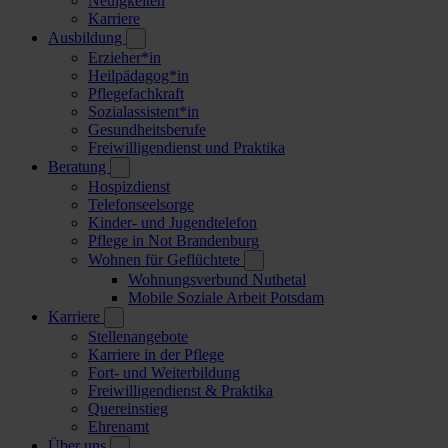
Neuigkeiten
Karriere
Ausbildung
Erzieher*in
Heilpädagog*in
Pflegefachkraft
Sozialassistent*in
Gesundheitsberufe
Freiwilligendienst und Praktika
Beratung
Hospizdienst
Telefonseelsorge
Kinder- und Jugendtelefon
Pflege in Not Brandenburg
Wohnen für Geflüchtete
Wohnungsverbund Nuthetal
Mobile Soziale Arbeit Potsdam
Karriere
Stellenangebote
Karriere in der Pflege
Fort- und Weiterbildung
Freiwilligendienst & Praktika
Quereinstieg
Ehrenamt
Über uns