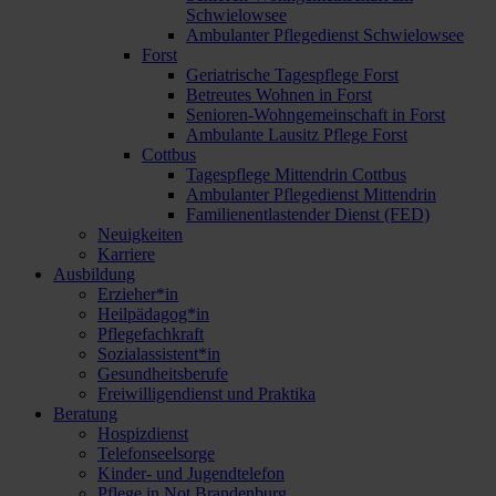
Schwielowsee
Ambulanter Pflegedienst Schwielowsee
Forst
Geriatrische Tagespflege Forst
Betreutes Wohnen in Forst
Senioren-Wohngemeinschaft in Forst
Ambulante Lausitz Pflege Forst
Cottbus
Tagespflege Mittendrin Cottbus
Ambulanter Pflegedienst Mittendrin
Familienentlastender Dienst (FED)
Neuigkeiten
Karriere
Ausbildung
Erzieher*in
Heilpädagog*in
Pflegefachkraft
Sozialassistent*in
Gesundheitsberufe
Freiwilligendienst und Praktika
Beratung
Hospizdienst
Telefonseelsorge
Kinder- und Jugendtelefon
Pflege in Not Brandenburg