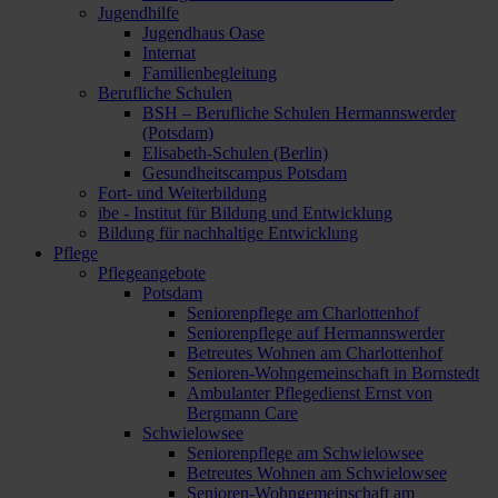
Jugendhilfe
Jugendhaus Oase
Internat
Familienbegleitung
Berufliche Schulen
BSH – Berufliche Schulen Hermannswerder
(Potsdam)
Elisabeth-Schulen (Berlin)
Gesundheitscampus Potsdam
Fort- und Weiterbildung
ibe - Institut für Bildung und Entwicklung
Bildung für nachhaltige Entwicklung
Pflege
Pflegeangebote
Potsdam
Seniorenpflege am Charlottenhof
Seniorenpflege auf Hermannswerder
Betreutes Wohnen am Charlottenhof
Senioren-Wohngemeinschaft in Bornstedt
Ambulanter Pflegedienst Ernst von
Bergmann Care
Schwielowsee
Seniorenpflege am Schwielowsee
Betreutes Wohnen am Schwielowsee
Senioren-Wohngemeinschaft am