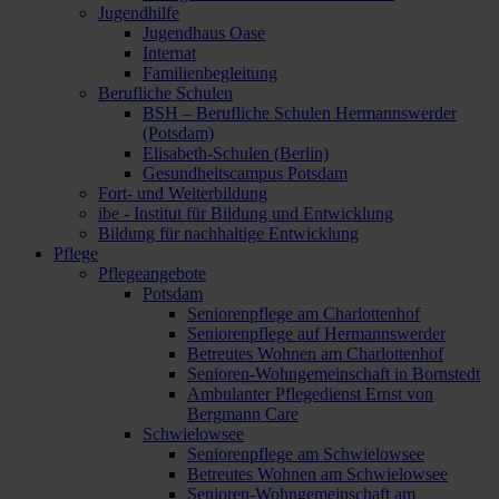
Jugendhilfe
Jugendhaus Oase
Internat
Familienbegleitung
Berufliche Schulen
BSH – Berufliche Schulen Hermannswerder
(Potsdam)
Elisabeth-Schulen (Berlin)
Gesundheitscampus Potsdam
Fort- und Weiterbildung
ibe - Institut für Bildung und Entwicklung
Bildung für nachhaltige Entwicklung
Pflege
Pflegeangebote
Potsdam
Seniorenpflege am Charlottenhof
Seniorenpflege auf Hermannswerder
Betreutes Wohnen am Charlottenhof
Senioren-Wohngemeinschaft in Bornstedt
Ambulanter Pflegedienst Ernst von
Bergmann Care
Schwielowsee
Seniorenpflege am Schwielowsee
Betreutes Wohnen am Schwielowsee
Senioren-Wohngemeinschaft am