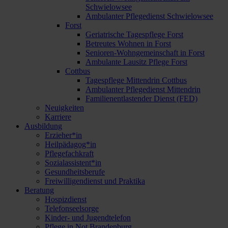
Schwielowsee
Ambulanter Pflegedienst Schwielowsee
Forst
Geriatrische Tagespflege Forst
Betreutes Wohnen in Forst
Senioren-Wohngemeinschaft in Forst
Ambulante Lausitz Pflege Forst
Cottbus
Tagespflege Mittendrin Cottbus
Ambulanter Pflegedienst Mittendrin
Familienentlastender Dienst (FED)
Neuigkeiten
Karriere
Ausbildung
Erzieher*in
Heilpädagog*in
Pflegefachkraft
Sozialassistent*in
Gesundheitsberufe
Freiwilligendienst und Praktika
Beratung
Hospizdienst
Telefonseelsorge
Kinder- und Jugendtelefon
Pflege in Not Brandenburg