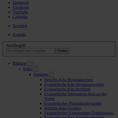
Instagram
Facebook
YouTube
Linkedin
Spenden
Kontakt
Suchbegriff
Bildung
Kitas
Potsdam
Betriebs-Kita Bergmännchen
Evangelische Kita Hermannswerder
Evangelische Kita Hoffkids
Evangelische Integrations-Kita an der
Nuthe
Evangelischer Pfingstkindergarten
Betriebs-Kita Geolino
Evangelischer Kindergarten Friedenshaus
Evangelische Kita Regenbogenland