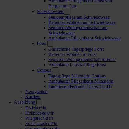
Ambulanter Pflegedienst Ernst von
Bergmann Care
Schwielowsee
Seniorenpflege am Schwielowsee
Betreutes Wohnen am Schwielowsee
Senioren-Wohngemeinschaft am
Schwielowsee
Ambulanter Pflegedienst Schwielowsee
Forst
Geriatrische Tagespflege Forst
Betreutes Wohnen in Forst
Senioren-Wohngemeinschaft in Forst
Ambulante Lausitz Pflege Forst
Cottbus
Tagespflege Mittendrin Cottbus
Ambulanter Pflegedienst Mittendrin
Familienentlastender Dienst (FED)
Neuigkeiten
Karriere
Ausbildung
Erzieher*in
Heilpädagog*in
Pflegefachkraft
Sozialassistent*in
Gesundheitsberufe