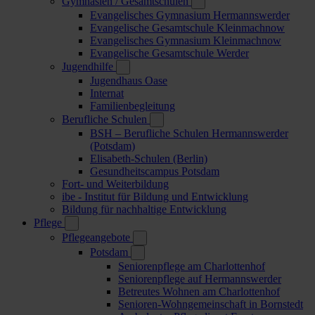
Gymnasien / Gesamtschulen
Evangelisches Gymnasium Hermannswerder
Evangelische Gesamtschule Kleinmachnow
Evangelisches Gymnasium Kleinmachnow
Evangelische Gesamtschule Werder
Jugendhilfe
Jugendhaus Oase
Internat
Familienbegleitung
Berufliche Schulen
BSH – Berufliche Schulen Hermannswerder
(Potsdam)
Elisabeth-Schulen (Berlin)
Gesundheitscampus Potsdam
Fort- und Weiterbildung
ibe - Institut für Bildung und Entwicklung
Bildung für nachhaltige Entwicklung
Pflege
Pflegeangebote
Potsdam
Seniorenpflege am Charlottenhof
Seniorenpflege auf Hermannswerder
Betreutes Wohnen am Charlottenhof
Senioren-Wohngemeinschaft in Bornstedt