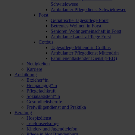
Schwielowsee
Ambulanter Pflegedienst Schwielowsee
Forst
Geriatrische Tagespflege Forst
Betreutes Wohnen in Forst
Senioren-Wohngemeinschaft in Forst
Ambulante Lausitz Pflege Forst
Cottbus
Tagespflege Mittendrin Cottbus
Ambulanter Pflegedienst Mittendrin
Familienentlastender Dienst (FED)
Neuigkeiten
Karriere
Ausbildung
Erzieher*in
Heilpädagog*in
Pflegefachkraft
Sozialassistent*in
Gesundheitsberufe
Freiwilligendienst und Praktika
Beratung
Hospizdienst
Telefonseelsorge
Kinder- und Jugendtelefon
Pflege in Not Brandenburg