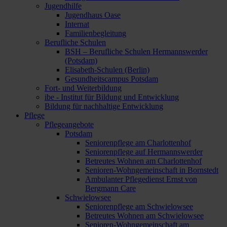
Jugendhilfe
Jugendhaus Oase
Internat
Familienbegleitung
Berufliche Schulen
BSH – Berufliche Schulen Hermannswerder
(Potsdam)
Elisabeth-Schulen (Berlin)
Gesundheitscampus Potsdam
Fort- und Weiterbildung
ibe - Institut für Bildung und Entwicklung
Bildung für nachhaltige Entwicklung
Pflege
Pflegeangebote
Potsdam
Seniorenpflege am Charlottenhof
Seniorenpflege auf Hermannswerder
Betreutes Wohnen am Charlottenhof
Senioren-Wohngemeinschaft in Bornstedt
Ambulanter Pflegedienst Ernst von
Bergmann Care
Schwielowsee
Seniorenpflege am Schwielowsee
Betreutes Wohnen am Schwielowsee
Senioren-Wohngemeinschaft am