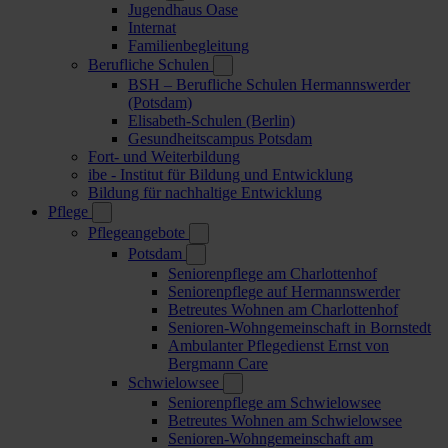
Jugendhaus Oase
Internat
Familienbegleitung
Berufliche Schulen
BSH – Berufliche Schulen Hermannswerder
(Potsdam)
Elisabeth-Schulen (Berlin)
Gesundheitscampus Potsdam
Fort- und Weiterbildung
ibe - Institut für Bildung und Entwicklung
Bildung für nachhaltige Entwicklung
Pflege
Pflegeangebote
Potsdam
Seniorenpflege am Charlottenhof
Seniorenpflege auf Hermannswerder
Betreutes Wohnen am Charlottenhof
Senioren-Wohngemeinschaft in Bornstedt
Ambulanter Pflegedienst Ernst von
Bergmann Care
Schwielowsee
Seniorenpflege am Schwielowsee
Betreutes Wohnen am Schwielowsee
Senioren-Wohngemeinschaft am