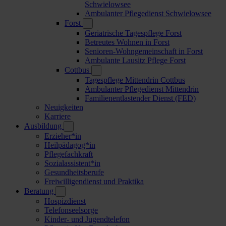
Schwielowsee
Ambulanter Pflegedienst Schwielowsee
Forst
Geriatrische Tagespflege Forst
Betreutes Wohnen in Forst
Senioren-Wohngemeinschaft in Forst
Ambulante Lausitz Pflege Forst
Cottbus
Tagespflege Mittendrin Cottbus
Ambulanter Pflegedienst Mittendrin
Familienentlastender Dienst (FED)
Neuigkeiten
Karriere
Ausbildung
Erzieher*in
Heilpädagog*in
Pflegefachkraft
Sozialassistent*in
Gesundheitsberufe
Freiwilligendienst und Praktika
Beratung
Hospizdienst
Telefonseelsorge
Kinder- und Jugendtelefon