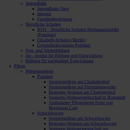
Jugendhilfe
Jugendhaus Oase
Internat
Familienbegleitung
Berufliche Schulen
BSH – Berufliche Schulen Hermannswerder
(Potsdam)
Elisabeth-Schulen (Berlin)
Gesundheitscampus Potsdam
Fort- und Weiterbildung
ibe - Institut für Bildung und Entwicklung
Bildung für nachhaltige Entwicklung
Pflege
Pflegeangebote
Potsdam
Seniorenpflege am Charlottenhof
Seniorenpflege auf Hermannswerder
Betreutes Wohnen am Charlottenhof
Senioren-Wohngemeinschaft in Bornstedt
Ambulanter Pflegedienst Ernst von
Bergmann Care
Schwielowsee
Seniorenpflege am Schwielowsee
Betreutes Wohnen am Schwielowsee
Senioren-Wohngemeinschaft am