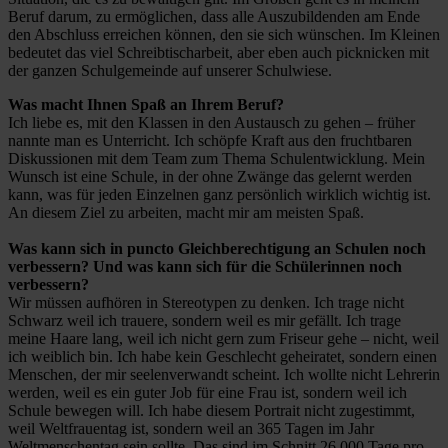
Beruf darum, zu ermöglichen, dass alle Auszubildenden am Ende
den Abschluss erreichen können, den sie sich wünschen. Im Kleinen
bedeutet das viel Schreibtischarbeit, aber eben auch picknicken mit
der ganzen Schulgemeinde auf unserer Schulwiese.
Was macht Ihnen Spaß an Ihrem Beruf?
Ich liebe es, mit den Klassen in den Austausch zu gehen – früher
nannte man es Unterricht. Ich schöpfe Kraft aus den fruchtbaren
Diskussionen mit dem Team zum Thema Schulentwicklung. Mein
Wunsch ist eine Schule, in der ohne Zwänge das gelernt werden
kann, was für jeden Einzelnen ganz persönlich wirklich wichtig ist.
An diesem Ziel zu arbeiten, macht mir am meisten Spaß.
Was kann sich in puncto Gleichberechtigung an Schulen noch
verbessern? Und was kann sich für die Schülerinnen noch
verbessern?
Wir müssen aufhören in Stereotypen zu denken. Ich trage nicht
Schwarz weil ich trauere, sondern weil es mir gefällt. Ich trage
meine Haare lang, weil ich nicht gern zum Friseur gehe – nicht, weil
ich weiblich bin. Ich habe kein Geschlecht geheiratet, sondern einen
Menschen, der mir seelenverwandt scheint. Ich wollte nicht Lehrerin
werden, weil es ein guter Job für eine Frau ist, sondern weil ich
Schule bewegen will. Ich habe diesem Portrait nicht zugestimmt,
weil Weltfrauentag ist, sondern weil an 365 Tagen im Jahr
Weltmenschentag sein sollte. Das sind im Schnitt 26.000 Tage pro