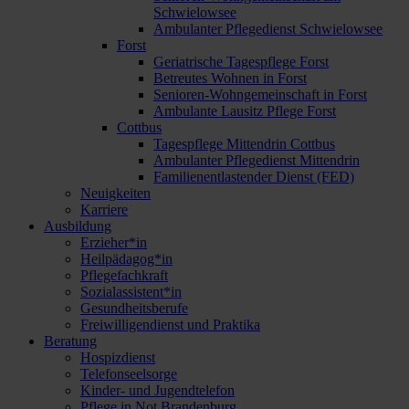
Schwielowsee
Ambulanter Pflegedienst Schwielowsee
Forst
Geriatrische Tagespflege Forst
Betreutes Wohnen in Forst
Senioren-Wohngemeinschaft in Forst
Ambulante Lausitz Pflege Forst
Cottbus
Tagespflege Mittendrin Cottbus
Ambulanter Pflegedienst Mittendrin
Familienentlastender Dienst (FED)
Neuigkeiten
Karriere
Ausbildung
Erzieher*in
Heilpädagog*in
Pflegefachkraft
Sozialassistent*in
Gesundheitsberufe
Freiwilligendienst und Praktika
Beratung
Hospizdienst
Telefonseelsorge
Kinder- und Jugendtelefon
Pflege in Not Brandenburg