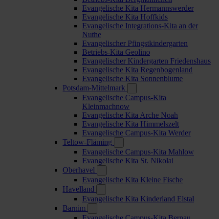
Evangelische Kita Hermannswerder
Evangelische Kita Hoffkids
Evangelische Integrations-Kita an der
Nuthe
Evangelischer Pfingstkindergarten
Betriebs-Kita Geolino
Evangelischer Kindergarten Friedenshaus
Evangelische Kita Regenbogenland
Evangelische Kita Sonnenblume
Potsdam-Mittelmark
Evangelische Campus-Kita
Kleinmachnow
Evangelische Kita Arche Noah
Evangelische Kita Himmelszelt
Evangelische Campus-Kita Werder
Teltow-Fläming
Evangelische Campus-Kita Mahlow
Evangelische Kita St. Nikolai
Oberhavel
Evangelische Kita Kleine Fische
Havelland
Evangelische Kita Kinderland Elstal
Barnim
Evangelische Campus-Kita Bernau