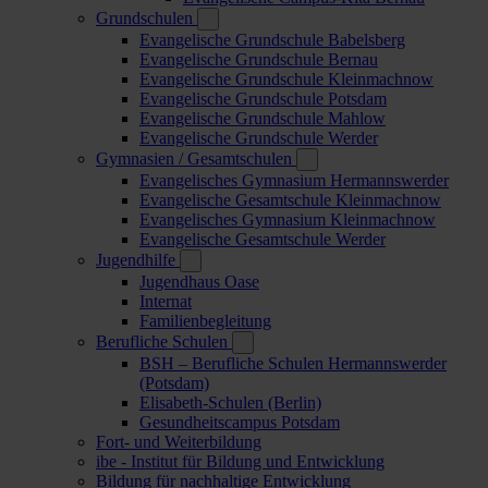
Grundschulen
Evangelische Grundschule Babelsberg
Evangelische Grundschule Bernau
Evangelische Grundschule Kleinmachnow
Evangelische Grundschule Potsdam
Evangelische Grundschule Mahlow
Evangelische Grundschule Werder
Gymnasien / Gesamtschulen
Evangelisches Gymnasium Hermannswerder
Evangelische Gesamtschule Kleinmachnow
Evangelisches Gymnasium Kleinmachnow
Evangelische Gesamtschule Werder
Jugendhilfe
Jugendhaus Oase
Internat
Familienbegleitung
Berufliche Schulen
BSH – Berufliche Schulen Hermannswerder
(Potsdam)
Elisabeth-Schulen (Berlin)
Gesundheitscampus Potsdam
Fort- und Weiterbildung
ibe - Institut für Bildung und Entwicklung
Bildung für nachhaltige Entwicklung