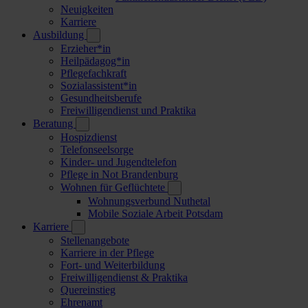
Neuigkeiten
Karriere
Ausbildung
Erzieher*in
Heilpädagog*in
Pflegefachkraft
Sozialassistent*in
Gesundheitsberufe
Freiwilligendienst und Praktika
Beratung
Hospizdienst
Telefonseelsorge
Kinder- und Jugendtelefon
Pflege in Not Brandenburg
Wohnen für Geflüchtete
Wohnungsverbund Nuthetal
Mobile Soziale Arbeit Potsdam
Karriere
Stellenangebote
Karriere in der Pflege
Fort- und Weiterbildung
Freiwilligendienst & Praktika
Quereinstieg
Ehrenamt