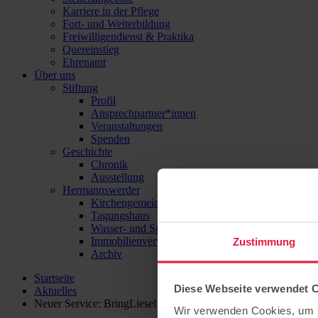
Karriere in der Pflege
Fort- und Weiterbildung
Freiwilligendienst & Praktika
Quereinstieg
Ehrenamt
Über uns
Stiftung
Profil
Ansprechpartner*innen
Veranstaltungen
Spenden
Geschichte
Chronik
Ausstellung
Hermannswerder
Kirchengemeinde
Tagungshaus
Wasser- und Sport-Zentrum Hermannswerder
Immobilienverwaltung
Zustimmung
Archiv
Startseite
Diese Webseite verwendet 
Aktuelles
Neuer Service: BringLiesel beliefert unsere Pflegeeinrichtunge
Wir verwenden Cookies, um I