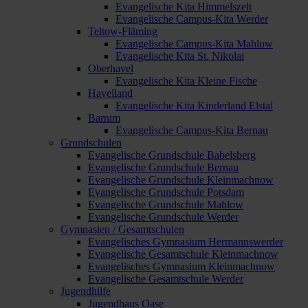
Evangelische Kita Himmelszelt
Evangelische Campus-Kita Werder
Teltow-Fläming
Evangelische Campus-Kita Mahlow
Evangelische Kita St. Nikolai
Oberhavel
Evangelische Kita Kleine Fische
Havelland
Evangelische Kita Kinderland Elstal
Barnim
Evangelische Campus-Kita Bernau
Grundschulen
Evangelische Grundschule Babelsberg
Evangelische Grundschule Bernau
Evangelische Grundschule Kleinmachnow
Evangelische Grundschule Potsdam
Evangelische Grundschule Mahlow
Evangelische Grundschule Werder
Gymnasien / Gesamtschulen
Evangelisches Gymnasium Hermannswerder
Evangelische Gesamtschule Kleinmachnow
Evangelisches Gymnasium Kleinmachnow
Evangelische Gesamtschule Werder
Jugendhilfe
Jugendhaus Oase