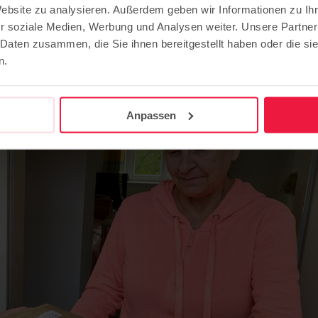
Website zu analysieren. Außerdem geben wir Informationen zu I
efert unsere Pflegeeinrichtungen
r soziale Medien, Werbung und Analysen weiter. Unsere Partner
 Daten zusammen, die Sie ihnen bereitgestellt haben oder die s
n.
en Bestelldienst für Kosmetik und Produkte des täglichen Bedarfs.
Anpassen