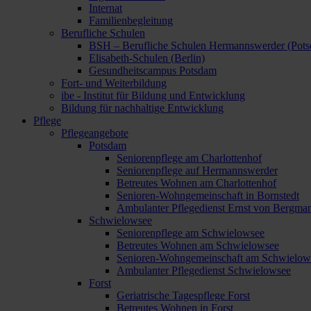
Internat
Familienbegleitung
Berufliche Schulen
BSH – Berufliche Schulen Hermannswerder (Pot
Elisabeth-Schulen (Berlin)
Gesundheitscampus Potsdam
Fort- und Weiterbildung
ibe - Institut für Bildung und Entwicklung
Bildung für nachhaltige Entwicklung
Pflege
Pflegeangebote
Potsdam
Seniorenpflege am Charlottenhof
Seniorenpflege auf Hermannswerder
Betreutes Wohnen am Charlottenhof
Senioren-Wohngemeinschaft in Bornstedt
Ambulanter Pflegedienst Ernst von Bergma
Schwielowsee
Seniorenpflege am Schwielowsee
Betreutes Wohnen am Schwielowsee
Senioren-Wohngemeinschaft am Schwielow
Ambulanter Pflegedienst Schwielowsee
Forst
Geriatrische Tagespflege Forst
Betreutes Wohnen in Forst