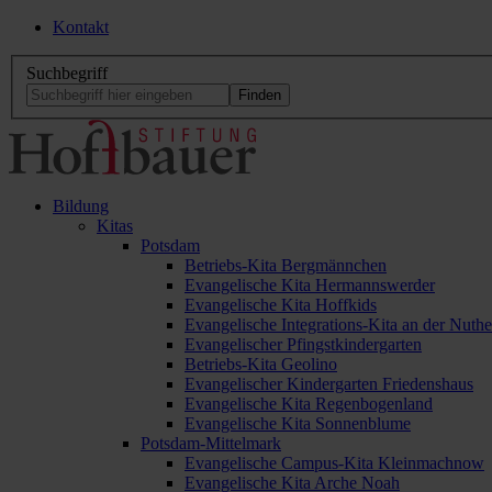
Kontakt
Suchbegriff
Bildung
Kitas
Potsdam
Betriebs-Kita Bergmännchen
Evangelische Kita Hermannswerder
Evangelische Kita Hoffkids
Evangelische Integrations-Kita an der Nuthe
Evangelischer Pfingstkindergarten
Betriebs-Kita Geolino
Evangelischer Kindergarten Friedenshaus
Evangelische Kita Regenbogenland
Evangelische Kita Sonnenblume
Potsdam-Mittelmark
Evangelische Campus-Kita Kleinmachnow
Evangelische Kita Arche Noah