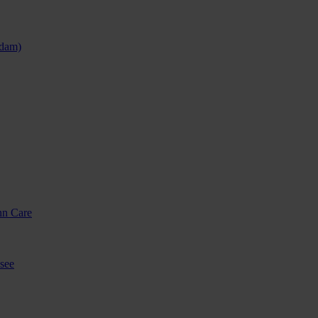
sdam)
nn Care
see