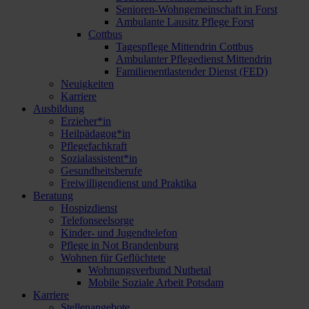
Senioren-Wohngemeinschaft in Forst
Ambulante Lausitz Pflege Forst
Cottbus
Tagespflege Mittendrin Cottbus
Ambulanter Pflegedienst Mittendrin
Familienentlastender Dienst (FED)
Neuigkeiten
Karriere
Ausbildung
Erzieher*in
Heilpädagog*in
Pflegefachkraft
Sozialassistent*in
Gesundheitsberufe
Freiwilligendienst und Praktika
Beratung
Hospizdienst
Telefonseelsorge
Kinder- und Jugendtelefon
Pflege in Not Brandenburg
Wohnen für Geflüchtete
Wohnungsverbund Nuthetal
Mobile Soziale Arbeit Potsdam
Karriere
Stellenangebote