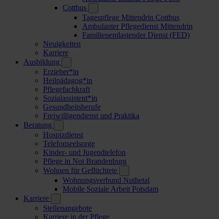
Cottbus
Tagespflege Mittendrin Cottbus
Ambulanter Pflegedienst Mittendrin
Familienentlastender Dienst (FED)
Neuigkeiten
Karriere
Ausbildung
Erzieher*in
Heilpädagog*in
Pflegefachkraft
Sozialassistent*in
Gesundheitsberufe
Freiwilligendienst und Praktika
Beratung
Hospizdienst
Telefonseelsorge
Kinder- und Jugendtelefon
Pflege in Not Brandenburg
Wohnen für Geflüchtete
Wohnungsverbund Nuthetal
Mobile Soziale Arbeit Potsdam
Karriere
Stellenangebote
Karriere in der Pflege