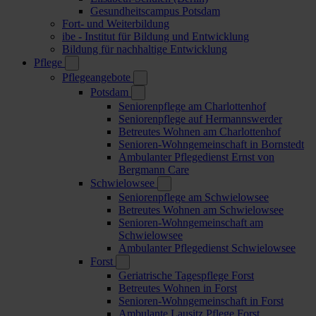
Gesundheitscampus Potsdam
Fort- und Weiterbildung
ibe - Institut für Bildung und Entwicklung
Bildung für nachhaltige Entwicklung
Pflege
Pflegeangebote
Potsdam
Seniorenpflege am Charlottenhof
Seniorenpflege auf Hermannswerder
Betreutes Wohnen am Charlottenhof
Senioren-Wohngemeinschaft in Bornstedt
Ambulanter Pflegedienst Ernst von
Bergmann Care
Schwielowsee
Seniorenpflege am Schwielowsee
Betreutes Wohnen am Schwielowsee
Senioren-Wohngemeinschaft am
Schwielowsee
Ambulanter Pflegedienst Schwielowsee
Forst
Geriatrische Tagespflege Forst
Betreutes Wohnen in Forst
Senioren-Wohngemeinschaft in Forst
Ambulante Lausitz Pflege Forst