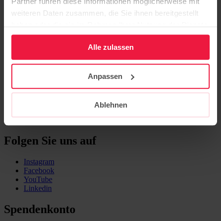
Partner führen diese Informationen möglicherweise mit
14473 Potsdam
weiteren Daten zusammen, die Sie ihnen bereitgestellt
Bildung
haben oder die sie im Rahmen Ihrer Nutzung der Dienste
Pflege
gesammelt haben.
Ausbildung
Alle zulassen
Beratung
Karriere
Über uns
Anpassen
Aktuelles
Veranstaltungen
Kontakt
Ablehnen
Publikationen
Newsletter
Folgen Sie uns auf
Instagram
Facebook
YouTube
Linkedin
Spendenkonto