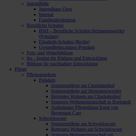
Jugendhilfe
Jugendhaus Oase
Internat
Familienbegleitung
Berufliche Schulen
BSH – Berufliche Schulen Hermannswerder
(Potsdam)
Elisabeth-Schulen (Berlin)
Gesundheitscampus Potsdam
Fort- und Weiterbildung
ibe - Institut für Bildung und Entwicklung
Bildung für nachhaltige Entwicklung
Pflege
Pflegeangebote
Potsdam
Seniorenpflege am Charlottenhof
Seniorenpflege auf Hermannswerder
Betreutes Wohnen am Charlottenhof
Senioren-Wohngemeinschaft in Bornstedt
Ambulanter Pflegedienst Ernst von
Bergmann Care
Schwielowsee
Seniorenpflege am Schwielowsee
Betreutes Wohnen am Schwielowsee
Senioren-Wohngemeinschaft am