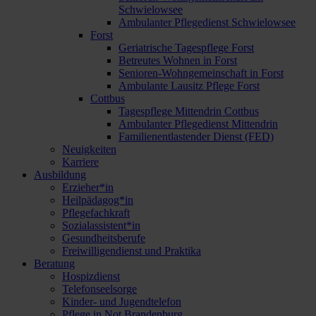
Schwielowsee
Ambulanter Pflegedienst Schwielowsee
Forst
Geriatrische Tagespflege Forst
Betreutes Wohnen in Forst
Senioren-Wohngemeinschaft in Forst
Ambulante Lausitz Pflege Forst
Cottbus
Tagespflege Mittendrin Cottbus
Ambulanter Pflegedienst Mittendrin
Familienentlastender Dienst (FED)
Neuigkeiten
Karriere
Ausbildung
Erzieher*in
Heilpädagog*in
Pflegefachkraft
Sozialassistent*in
Gesundheitsberufe
Freiwilligendienst und Praktika
Beratung
Hospizdienst
Telefonseelsorge
Kinder- und Jugendtelefon
Pflege in Not Brandenburg