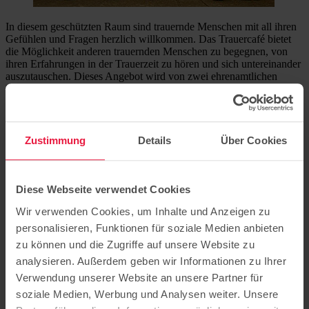
In diesem geschützten Raum sind trauernde Menschen mit all ihren
Gefühlen und Fragen herzlich willkommen. Das Trauercafé bietet
die Möglichkeit anderen trauernden Menschen zu begegnen, von
ihren Erfahrungen in der Trauerzeit zu hören und sich untereinander
auszutauschen. Dieses Angebot wird von zwei ehrenamtlichen
Mitarbeitenden begleitet.
Jeden 2. und 4. Montag im Monat trifft sich unser Trauercafé von 17
bis 19 Uhr in den Räumen der Seniorenfreizeitstätte, Karl-
Liebknecht-Straße 28, 14482 Potsdam-Babelsberg.
Zustimmung
Details
Über Cookies
Im Flyer finden Sie weitere Informationen über das
Café für
Trauernde
Diese Webseite verwendet Cookies
Hier finden Sie weitere Informationen über unsere
Angebote der
Trauerbegleitung
.
Wir verwenden Cookies, um Inhalte und Anzeigen zu
personalisieren, Funktionen für soziale Medien anbieten
zu können und die Zugriffe auf unsere Website zu
analysieren. Außerdem geben wir Informationen zu Ihrer
Verwendung unserer Website an unsere Partner für
Sitz der Stiftung: Potsdam
soziale Medien, Werbung und Analysen weiter. Unsere
Hermannswerder 7