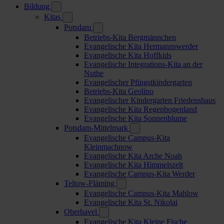
Bildung
Kitas
Potsdam
Betriebs-Kita Bergmännchen
Evangelische Kita Hermannswerder
Evangelische Kita Hoffkids
Evangelische Integrations-Kita an der
Nuthe
Evangelischer Pfingstkindergarten
Betriebs-Kita Geolino
Evangelischer Kindergarten Friedenshaus
Evangelische Kita Regenbogenland
Evangelische Kita Sonnenblume
Potsdam-Mittelmark
Evangelische Campus-Kita
Kleinmachnow
Evangelische Kita Arche Noah
Evangelische Kita Himmelszelt
Evangelische Campus-Kita Werder
Teltow-Fläming
Evangelische Campus-Kita Mahlow
Evangelische Kita St. Nikolai
Oberhavel
Evangelische Kita Kleine Fische