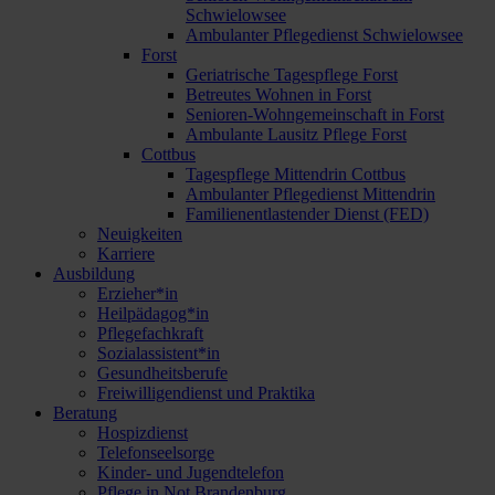
Schwielowsee
Ambulanter Pflegedienst Schwielowsee
Forst
Geriatrische Tagespflege Forst
Betreutes Wohnen in Forst
Senioren-Wohngemeinschaft in Forst
Ambulante Lausitz Pflege Forst
Cottbus
Tagespflege Mittendrin Cottbus
Ambulanter Pflegedienst Mittendrin
Familienentlastender Dienst (FED)
Neuigkeiten
Karriere
Ausbildung
Erzieher*in
Heilpädagog*in
Pflegefachkraft
Sozialassistent*in
Gesundheitsberufe
Freiwilligendienst und Praktika
Beratung
Hospizdienst
Telefonseelsorge
Kinder- und Jugendtelefon
Pflege in Not Brandenburg