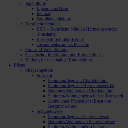
Jugendhilfe
Jugendhaus Oase
Internat
Familienbegleitung
Berufliche Schulen
BSH – Berufliche Schulen Hermannswerder
(Potsdam)
Elisabeth-Schulen (Berlin)
Gesundheitscampus Potsdam
Fort- und Weiterbildung
ibe - Institut für Bildung und Entwicklung
Bildung für nachhaltige Entwicklung
Pflege
Pflegeangebote
Potsdam
Seniorenpflege am Charlottenhof
Seniorenpflege auf Hermannswerder
Betreutes Wohnen am Charlottenhof
Senioren-Wohngemeinschaft in Bornstedt
Ambulanter Pflegedienst Ernst von
Bergmann Care
Schwielowsee
Seniorenpflege am Schwielowsee
Betreutes Wohnen am Schwielowsee
Senioren-Wohngemeinschaft am