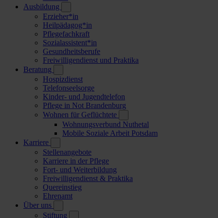
Ausbildung
Erzieher*in
Heilpädagog*in
Pflegefachkraft
Sozialassistent*in
Gesundheitsberufe
Freiwilligendienst und Praktika
Beratung
Hospizdienst
Telefonseelsorge
Kinder- und Jugendtelefon
Pflege in Not Brandenburg
Wohnen für Geflüchtete
Wohnungsverbund Nuthetal
Mobile Soziale Arbeit Potsdam
Karriere
Stellenangebote
Karriere in der Pflege
Fort- und Weiterbildung
Freiwilligendienst & Praktika
Quereinstieg
Ehrenamt
Über uns
Stiftung