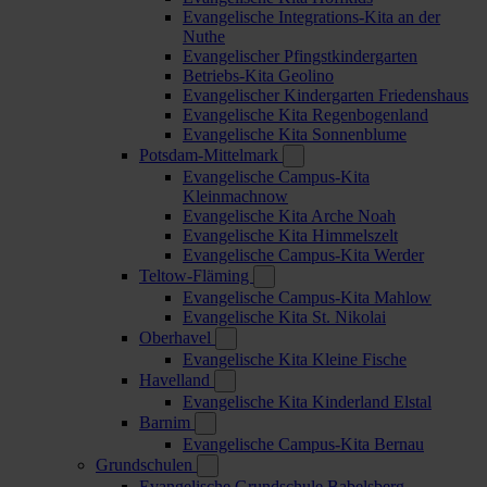
Evangelische Integrations-Kita an der
Nuthe
Evangelischer Pfingstkindergarten
Betriebs-Kita Geolino
Evangelischer Kindergarten Friedenshaus
Evangelische Kita Regenbogenland
Evangelische Kita Sonnenblume
Potsdam-Mittelmark
Evangelische Campus-Kita
Kleinmachnow
Evangelische Kita Arche Noah
Evangelische Kita Himmelszelt
Evangelische Campus-Kita Werder
Teltow-Fläming
Evangelische Campus-Kita Mahlow
Evangelische Kita St. Nikolai
Oberhavel
Evangelische Kita Kleine Fische
Havelland
Evangelische Kita Kinderland Elstal
Barnim
Evangelische Campus-Kita Bernau
Grundschulen
Evangelische Grundschule Babelsberg