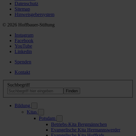
Datenschutz
Sitemap
Hinweisgebersystem
© 2026 Hoffbauer-Stiftung
Instagram
Facebook
YouTube
Linkedin
Spenden
Kontakt
Suchbegriff
Bildung
Kitas
Potsdam
Betriebs-Kita Bergmännchen
Evangelische Kita Hermannswerder
Evangelische Kita Hoffkids