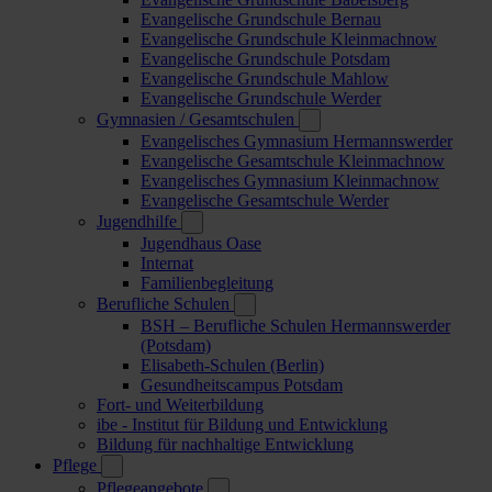
Evangelische Grundschule Bernau
Evangelische Grundschule Kleinmachnow
Evangelische Grundschule Potsdam
Evangelische Grundschule Mahlow
Evangelische Grundschule Werder
Gymnasien / Gesamtschulen
Evangelisches Gymnasium Hermannswerder
Evangelische Gesamtschule Kleinmachnow
Evangelisches Gymnasium Kleinmachnow
Evangelische Gesamtschule Werder
Jugendhilfe
Jugendhaus Oase
Internat
Familienbegleitung
Berufliche Schulen
BSH – Berufliche Schulen Hermannswerder
(Potsdam)
Elisabeth-Schulen (Berlin)
Gesundheitscampus Potsdam
Fort- und Weiterbildung
ibe - Institut für Bildung und Entwicklung
Bildung für nachhaltige Entwicklung
Pflege
Pflegeangebote