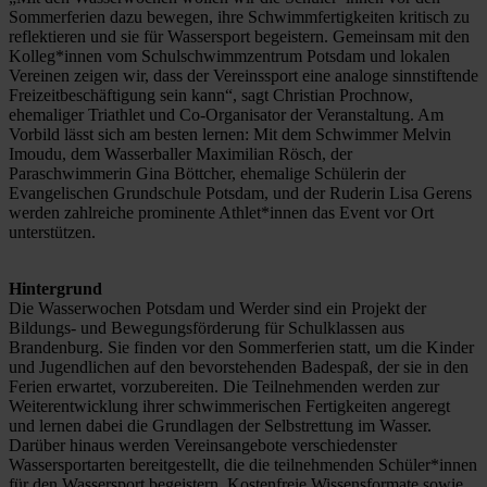
Sommerferien dazu bewegen, ihre Schwimmfertigkeiten kritisch zu
reflektieren und sie für Wassersport begeistern. Gemeinsam mit den
Kolleg*innen vom Schulschwimmzentrum Potsdam und lokalen
Vereinen zeigen wir, dass der Vereinssport eine analoge sinnstiftende
Freizeitbeschäftigung sein kann“, sagt Christian Prochnow,
ehemaliger Triathlet und Co-Organisator der Veranstaltung. Am
Vorbild lässt sich am besten lernen: Mit dem Schwimmer Melvin
Imoudu, dem Wasserballer Maximilian Rösch, der
Paraschwimmerin Gina Böttcher, ehemalige Schülerin der
Evangelischen Grundschule Potsdam, und der Ruderin Lisa Gerens
werden zahlreiche prominente Athlet*innen das Event vor Ort
unterstützen.
Hintergrund
Die Wasserwochen Potsdam und Werder sind ein Projekt der
Bildungs- und Bewegungsförderung für Schulklassen aus
Brandenburg. Sie finden vor den Sommerferien statt, um die Kinder
und Jugendlichen auf den bevorstehenden Badespaß, der sie in den
Ferien erwartet, vorzubereiten. Die Teilnehmenden werden zur
Weiterentwicklung ihrer schwimmerischen Fertigkeiten angeregt
und lernen dabei die Grundlagen der Selbstrettung im Wasser.
Darüber hinaus werden Vereinsangebote verschiedenster
Wassersportarten bereitgestellt, die die teilnehmenden Schüler*innen
für den Wassersport begeistern. Kostenfreie Wissensformate sowie