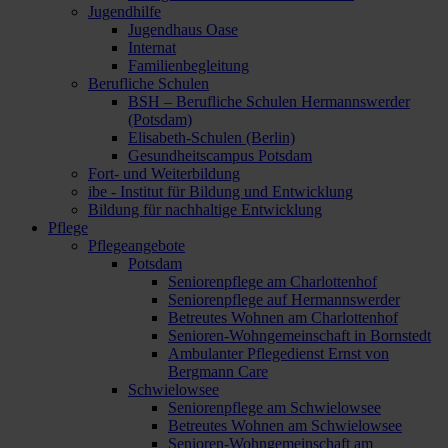
Jugendhilfe
Jugendhaus Oase
Internat
Familienbegleitung
Berufliche Schulen
BSH – Berufliche Schulen Hermannswerder
(Potsdam)
Elisabeth-Schulen (Berlin)
Gesundheitscampus Potsdam
Fort- und Weiterbildung
ibe - Institut für Bildung und Entwicklung
Bildung für nachhaltige Entwicklung
Pflege
Pflegeangebote
Potsdam
Seniorenpflege am Charlottenhof
Seniorenpflege auf Hermannswerder
Betreutes Wohnen am Charlottenhof
Senioren-Wohngemeinschaft in Bornstedt
Ambulanter Pflegedienst Ernst von
Bergmann Care
Schwielowsee
Seniorenpflege am Schwielowsee
Betreutes Wohnen am Schwielowsee
Senioren-Wohngemeinschaft am