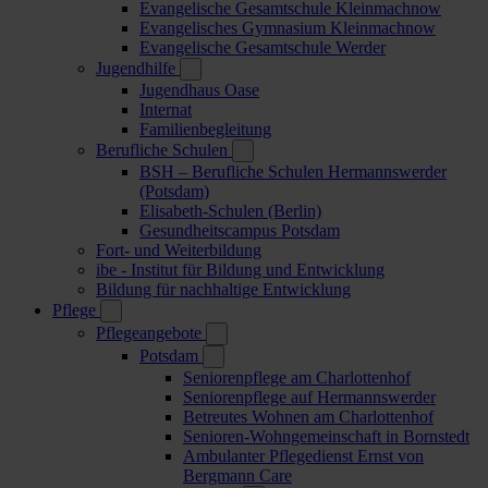
Evangelische Gesamtschule Kleinmachnow
Evangelisches Gymnasium Kleinmachnow
Evangelische Gesamtschule Werder
Jugendhilfe
Jugendhaus Oase
Internat
Familienbegleitung
Berufliche Schulen
BSH – Berufliche Schulen Hermannswerder
(Potsdam)
Elisabeth-Schulen (Berlin)
Gesundheitscampus Potsdam
Fort- und Weiterbildung
ibe - Institut für Bildung und Entwicklung
Bildung für nachhaltige Entwicklung
Pflege
Pflegeangebote
Potsdam
Seniorenpflege am Charlottenhof
Seniorenpflege auf Hermannswerder
Betreutes Wohnen am Charlottenhof
Senioren-Wohngemeinschaft in Bornstedt
Ambulanter Pflegedienst Ernst von
Bergmann Care