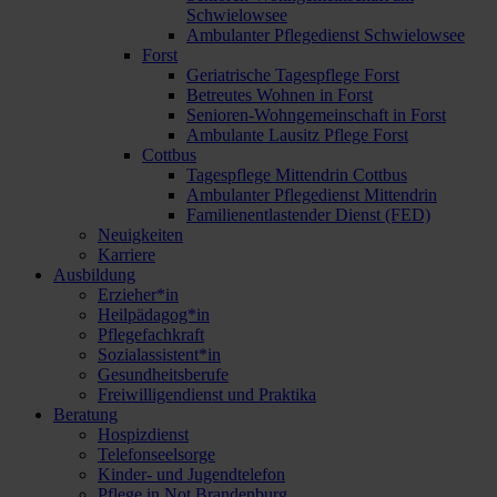
Schwielowsee
Ambulanter Pflegedienst Schwielowsee
Forst
Geriatrische Tagespflege Forst
Betreutes Wohnen in Forst
Senioren-Wohngemeinschaft in Forst
Ambulante Lausitz Pflege Forst
Cottbus
Tagespflege Mittendrin Cottbus
Ambulanter Pflegedienst Mittendrin
Familienentlastender Dienst (FED)
Neuigkeiten
Karriere
Ausbildung
Erzieher*in
Heilpädagog*in
Pflegefachkraft
Sozialassistent*in
Gesundheitsberufe
Freiwilligendienst und Praktika
Beratung
Hospizdienst
Telefonseelsorge
Kinder- und Jugendtelefon
Pflege in Not Brandenburg