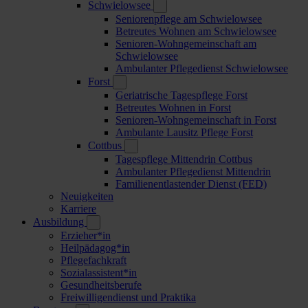
Schwielowsee
Seniorenpflege am Schwielowsee
Betreutes Wohnen am Schwielowsee
Senioren-Wohngemeinschaft am
Schwielowsee
Ambulanter Pflegedienst Schwielowsee
Forst
Geriatrische Tagespflege Forst
Betreutes Wohnen in Forst
Senioren-Wohngemeinschaft in Forst
Ambulante Lausitz Pflege Forst
Cottbus
Tagespflege Mittendrin Cottbus
Ambulanter Pflegedienst Mittendrin
Familienentlastender Dienst (FED)
Neuigkeiten
Karriere
Ausbildung
Erzieher*in
Heilpädagog*in
Pflegefachkraft
Sozialassistent*in
Gesundheitsberufe
Freiwilligendienst und Praktika