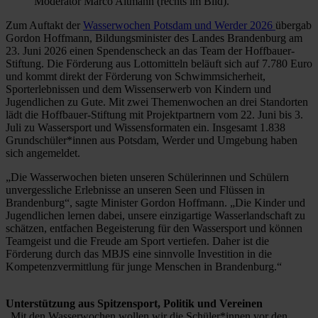
Moderator Marco Altmann (rechts im Bild).
Zum Auftakt der
Wasserwochen Potsdam und Werder 2026
übergab
Gordon Hoffmann, Bildungsminister des Landes Brandenburg am
23. Juni 2026 einen Spendenscheck an das Team der Hoffbauer-
Stiftung. Die Förderung aus Lottomitteln beläuft sich auf 7.780 Euro
und kommt direkt der Förderung von Schwimmsicherheit,
Sporterlebnissen und dem Wissenserwerb von Kindern und
Jugendlichen zu Gute. Mit zwei Themenwochen an drei Standorten
lädt die Hoffbauer-Stiftung mit Projektpartnern vom 22. Juni bis 3.
Juli zu Wassersport und Wissensformaten ein. Insgesamt 1.838
Grundschüler*innen aus Potsdam, Werder und Umgebung haben
sich angemeldet.
„Die Wasserwochen bieten unseren Schülerinnen und Schülern
unvergessliche Erlebnisse an unseren Seen und Flüssen in
Brandenburg“, sagte Minister Gordon Hoffmann. „Die Kinder und
Jugendlichen lernen dabei, unsere einzigartige Wasserlandschaft zu
schätzen, entfachen Begeisterung für den Wassersport und können
Teamgeist und die Freude am Sport vertiefen. Daher ist die
Förderung durch das MBJS eine sinnvolle Investition in die
Kompetenzvermittlung für junge Menschen in Brandenburg.“
Unterstützung aus Spitzensport, Politik und Vereinen
„Mit den Wasserwochen wollen wir die Schüler*innen vor den