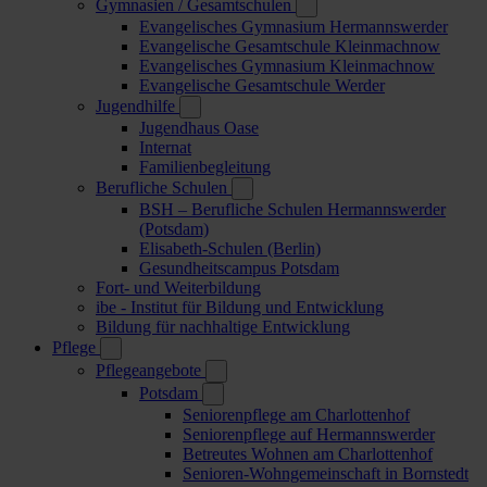
Gymnasien / Gesamtschulen
Evangelisches Gymnasium Hermannswerder
Evangelische Gesamtschule Kleinmachnow
Evangelisches Gymnasium Kleinmachnow
Evangelische Gesamtschule Werder
Jugendhilfe
Jugendhaus Oase
Internat
Familienbegleitung
Berufliche Schulen
BSH – Berufliche Schulen Hermannswerder
(Potsdam)
Elisabeth-Schulen (Berlin)
Gesundheitscampus Potsdam
Fort- und Weiterbildung
ibe - Institut für Bildung und Entwicklung
Bildung für nachhaltige Entwicklung
Pflege
Pflegeangebote
Potsdam
Seniorenpflege am Charlottenhof
Seniorenpflege auf Hermannswerder
Betreutes Wohnen am Charlottenhof
Senioren-Wohngemeinschaft in Bornstedt