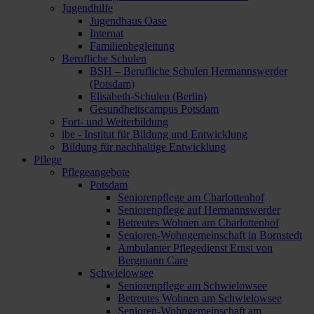
Jugendhilfe
Jugendhaus Oase
Internat
Familienbegleitung
Berufliche Schulen
BSH – Berufliche Schulen Hermannswerder
(Potsdam)
Elisabeth-Schulen (Berlin)
Gesundheitscampus Potsdam
Fort- und Weiterbildung
ibe - Institut für Bildung und Entwicklung
Bildung für nachhaltige Entwicklung
Pflege
Pflegeangebote
Potsdam
Seniorenpflege am Charlottenhof
Seniorenpflege auf Hermannswerder
Betreutes Wohnen am Charlottenhof
Senioren-Wohngemeinschaft in Bornstedt
Ambulanter Pflegedienst Ernst von
Bergmann Care
Schwielowsee
Seniorenpflege am Schwielowsee
Betreutes Wohnen am Schwielowsee
Senioren-Wohngemeinschaft am