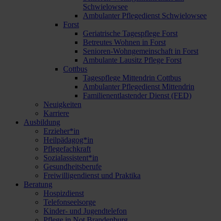
Schwielowsee
Ambulanter Pflegedienst Schwielowsee
Forst
Geriatrische Tagespflege Forst
Betreutes Wohnen in Forst
Senioren-Wohngemeinschaft in Forst
Ambulante Lausitz Pflege Forst
Cottbus
Tagespflege Mittendrin Cottbus
Ambulanter Pflegedienst Mittendrin
Familienentlastender Dienst (FED)
Neuigkeiten
Karriere
Ausbildung
Erzieher*in
Heilpädagog*in
Pflegefachkraft
Sozialassistent*in
Gesundheitsberufe
Freiwilligendienst und Praktika
Beratung
Hospizdienst
Telefonseelsorge
Kinder- und Jugendtelefon
Pflege in Not Brandenburg