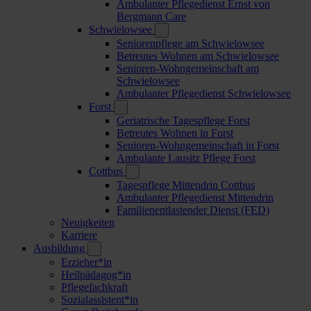
Ambulanter Pflegedienst Ernst von
Bergmann Care
Schwielowsee
Seniorenpflege am Schwielowsee
Betreutes Wohnen am Schwielowsee
Senioren-Wohngemeinschaft am
Schwielowsee
Ambulanter Pflegedienst Schwielowsee
Forst
Geriatrische Tagespflege Forst
Betreutes Wohnen in Forst
Senioren-Wohngemeinschaft in Forst
Ambulante Lausitz Pflege Forst
Cottbus
Tagespflege Mittendrin Cottbus
Ambulanter Pflegedienst Mittendrin
Familienentlastender Dienst (FED)
Neuigkeiten
Karriere
Ausbildung
Erzieher*in
Heilpädagog*in
Pflegefachkraft
Sozialassistent*in