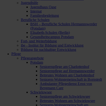
Jugendhilfe
Jugendhaus Oase
Internat
Familienbegleitung
Berufliche Schulen
BSH – Berufliche Schulen Hermannswerder
(Potsdam)
Elisabeth-Schulen (Berlin)
Gesundheitscampus Potsdam
Fort- und Weiterbildung
ibe - Institut für Bildung und Entwicklung
Bildung für nachhaltige Entwicklung
Pflege
Pflegeangebote
Potsdam
Seniorenpflege am Charlottenhof
Seniorenpflege auf Hermannswerder
Betreutes Wohnen am Charlottenhof
Senioren-Wohngemeinschaft in Bornstedt
Ambulanter Pflegedienst Ernst von
Bergmann Care
Schwielowsee
Seniorenpflege am Schwielowsee
Betreutes Wohnen am Schwielowsee
Senioren-Wohngemeinschaft am