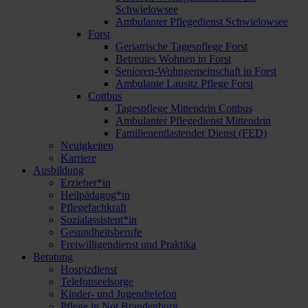
Schwielowsee
Ambulanter Pflegedienst Schwielowsee
Forst
Geriatrische Tagespflege Forst
Betreutes Wohnen in Forst
Senioren-Wohngemeinschaft in Forst
Ambulante Lausitz Pflege Forst
Cottbus
Tagespflege Mittendrin Cottbus
Ambulanter Pflegedienst Mittendrin
Familienentlastender Dienst (FED)
Neuigkeiten
Karriere
Ausbildung
Erzieher*in
Heilpädagog*in
Pflegefachkraft
Sozialassistent*in
Gesundheitsberufe
Freiwilligendienst und Praktika
Beratung
Hospizdienst
Telefonseelsorge
Kinder- und Jugendtelefon
Pflege in Not Brandenburg