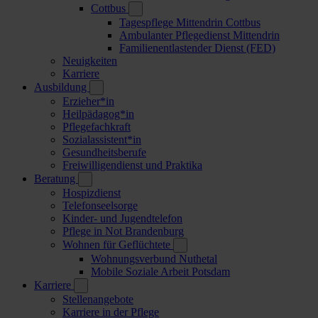
Cottbus
Tagespflege Mittendrin Cottbus
Ambulanter Pflegedienst Mittendrin
Familienentlastender Dienst (FED)
Neuigkeiten
Karriere
Ausbildung
Erzieher*in
Heilpädagog*in
Pflegefachkraft
Sozialassistent*in
Gesundheitsberufe
Freiwilligendienst und Praktika
Beratung
Hospizdienst
Telefonseelsorge
Kinder- und Jugendtelefon
Pflege in Not Brandenburg
Wohnen für Geflüchtete
Wohnungsverbund Nuthetal
Mobile Soziale Arbeit Potsdam
Karriere
Stellenangebote
Karriere in der Pflege