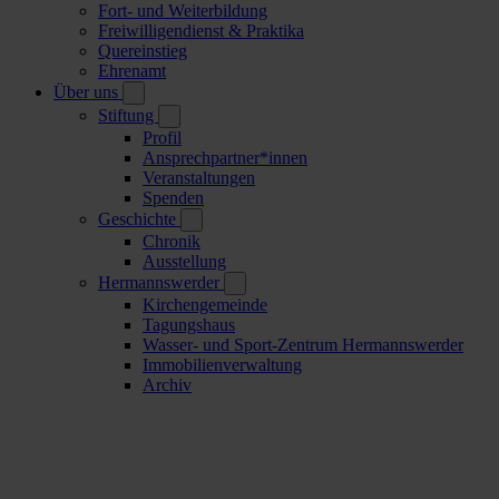
Fort- und Weiterbildung
Freiwilligendienst & Praktika
Quereinstieg
Ehrenamt
Über uns
Stiftung
Profil
Ansprechpartner*innen
Veranstaltungen
Spenden
Geschichte
Chronik
Ausstellung
Hermannswerder
Kirchengemeinde
Tagungshaus
Wasser- und Sport-Zentrum Hermannswerder
Immobilienverwaltung
Archiv