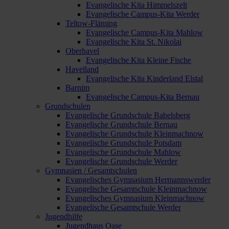
Evangelische Kita Himmelszelt
Evangelische Campus-Kita Werder
Teltow-Fläming
Evangelische Campus-Kita Mahlow
Evangelische Kita St. Nikolai
Oberhavel
Evangelische Kita Kleine Fische
Havelland
Evangelische Kita Kinderland Elstal
Barnim
Evangelische Campus-Kita Bernau
Grundschulen
Evangelische Grundschule Babelsberg
Evangelische Grundschule Bernau
Evangelische Grundschule Kleinmachnow
Evangelische Grundschule Potsdam
Evangelische Grundschule Mahlow
Evangelische Grundschule Werder
Gymnasien / Gesamtschulen
Evangelisches Gymnasium Hermannswerder
Evangelische Gesamtschule Kleinmachnow
Evangelisches Gymnasium Kleinmachnow
Evangelische Gesamtschule Werder
Jugendhilfe
Jugendhaus Oase