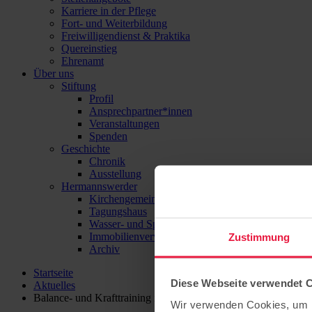
Karriere in der Pflege
Fort- und Weiterbildung
Freiwilligendienst & Praktika
Quereinstieg
Ehrenamt
Über uns
Stiftung
Profil
Ansprechpartner*innen
Veranstaltungen
Spenden
Geschichte
Chronik
Ausstellung
Hermannswerder
Kirchengemeinde
Tagungshaus
Wasser- und Sport-Zentrum Hermannswerder
Immobilienverwaltung
Zustimmung
Archiv
Startseite
Diese Webseite verwendet 
Aktuelles
Balance- und Krafttraining in unserer Seniorenpflege am Charl
Wir verwenden Cookies, um I