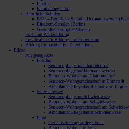
Internat
Familienbegleitung
Berufliche Schulen
BSH – Berufliche Schulen Hermannswerder (Pot
Elisabeth-Schulen (Berlin)
Gesundheitscampus Potsdam
Fort- und Weiterbildung
ibe - Institut für Bildung und Entwicklung
Bildung für nachhaltige Entwicklung
Pflege
Pflegeangebote
Potsdam
Seniorenpflege am Charlottenhof
Seniorenpflege auf Hermannswerder
Betreutes Wohnen am Charlottenhof
Senioren-Wohngemeinschaft in Bornstedt
Ambulanter Pflegedienst Ernst von Bergma
Schwielowsee
Seniorenpflege am Schwielowsee
Betreutes Wohnen am Schwielowsee
Senioren-Wohngemeinschaft am Schwielow
Ambulanter Pflegedienst Schwielowsee
Forst
Geriatrische Tagespflege Forst
Betreutes Wohnen in Forst