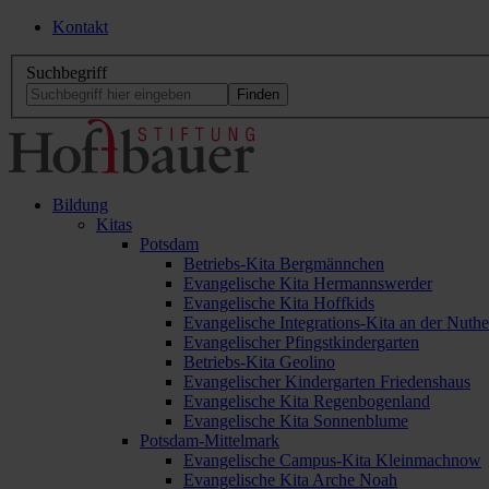
Kontakt
Suchbegriff
Bildung
Kitas
Potsdam
Betriebs-Kita Bergmännchen
Evangelische Kita Hermannswerder
Evangelische Kita Hoffkids
Evangelische Integrations-Kita an der Nuthe
Evangelischer Pfingstkindergarten
Betriebs-Kita Geolino
Evangelischer Kindergarten Friedenshaus
Evangelische Kita Regenbogenland
Evangelische Kita Sonnenblume
Potsdam-Mittelmark
Evangelische Campus-Kita Kleinmachnow
Evangelische Kita Arche Noah