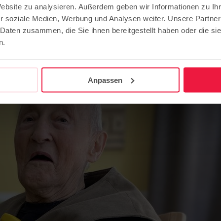
Website zu analysieren. Außerdem geben wir Informationen zu I
unserer Seniorenpflege am Charlo
r soziale Medien, Werbung und Analysen weiter. Unsere Partner
 Daten zusammen, die Sie ihnen bereitgestellt haben oder die s
n.
g
Anpassen