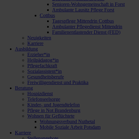
Senioren-Wohngemeinschaft in Forst
Ambulante Lausitz Pflege Forst
Cottbus
Tagespflege Mittendrin Cottbus
Ambulanter Pflegedienst Mittendrin
Familienentlastender Dienst (FED)
Neuigkeiten
Karriere
Ausbildung
Erzieher*in
Heilpädagog*in
Pflegefachkraft
Sozialassistent*in
Gesundheitsberufe
Freiwilligendienst und Praktika
Beratung
Hospizdienst
Telefonseelsorge
Kinder- und Jugendtelefon
Pflege in Not Brandenburg
Wohnen für Geflüchtete
Wohnungsverbund Nuthetal
Mobile Soziale Arbeit Potsdam
Karriere
Stellenangebote