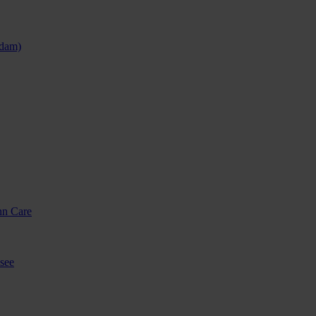
sdam)
nn Care
see