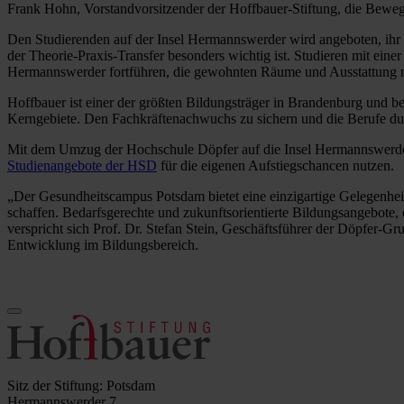
Frank Hohn, Vorstandvorsitzender der Hoffbauer-Stiftung, die Bewe
Den Studierenden auf der Insel Hermannswerder wird angeboten, ihr S
der Theorie-Praxis-Transfer besonders wichtig ist. Studieren mit ein
Hermannswerder fortführen, die gewohnten Räume und Ausstattung nu
Hoffbauer ist einer der größten Bildungsträger in Brandenburg und be
Kerngebiete. Den Fachkräftenachwuchs zu sichern und die Berufe durc
Mit dem Umzug der Hochschule Döpfer auf die Insel Hermannswerder
Studienangebote der HSD
für die eigenen Aufstiegschancen nutzen.
„Der Gesundheitscampus Potsdam bietet eine einzigartige Gelegenhei
schaffen. Bedarfsgerechte und zukunftsorientierte Bildungsangebote, 
verspricht sich Prof. Dr. Stefan Stein, Geschäftsführer der Döpfer-G
Entwicklung im Bildungsbereich.
Sitz der Stiftung: Potsdam
Hermannswerder 7