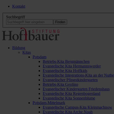
Kontakt
Suchbegriff
Bildung
Kitas
Potsdam
Betriebs-Kita Bergmännchen
Evangelische Kita Hermannswerder
Evangelische Kita Hoffkids
Evangelische Integrations-Kita an der Nuthe
Evangelischer Pfingstkindergarten
Betriebs-Kita Geolino
Evangelischer Kindergarten Friedenshaus
Evangelische Kita Regenbogenland
Evangelische Kita Sonnenblume
Potsdam-Mittelmark
Evangelische Campus-Kita Kleinmachnow
Evangelische Kita Arche Noah