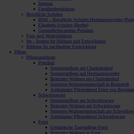
Internat
Familienbegleitung
Berufliche Schulen
BSH – Berufliche Schulen Hermannswerder (Pot
Elisabeth-Schulen (Berlin)
Gesundheitscampus Potsdam
Fort- und Weiterbildung
ibe - Institut für Bildung und Entwicklung
Bildung für nachhaltige Entwicklung
Pflege
Pflegeangebote
Potsdam
Seniorenpflege am Charlottenhof
Seniorenpflege auf Hermannswerder
Betreutes Wohnen am Charlottenhof
Senioren-Wohngemeinschaft in Bornstedt
Ambulanter Pflegedienst Ernst von Bergma
Schwielowsee
Seniorenpflege am Schwielowsee
Betreutes Wohnen am Schwielowsee
Senioren-Wohngemeinschaft am Schwielow
Ambulanter Pflegedienst Schwielowsee
Forst
Geriatrische Tagespflege Forst
Betreutes Wohnen in Forst