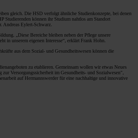
eiben gleich. Die HSD verfolgt ähnliche Studienkonzepte, bei denen
HCHP Studierenden können ihr Studium nahtlos am Standort
r. Andreas Eylert-Schwarz.
 Bildung. „Diese Bereiche bleiben neben der Pflege unsere
ht in unserem eigenen Interesse“, erklärt Frank Hohn.
hkräfte aus dem Sozial- und Gesundheitswesen können die
tudienangeboten zu etablieren. Gemeinsam wollen wir etwas Neues
rag zur Versorgungssicherheit im Gesundheits- und Sozialwesen",
mmenarbeit auf Hermannswerder für eine nachhaltige und innovative