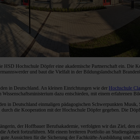
 HSD Hochschule Döpfer eine akademische Partnerschaft ein. Die Koope
ermannswerder und baut die Vielfalt in der Bildungslandschaft Branden
en in Deutschland. An kleinen Einrichtungen wie der
Hochschule Cl
 Wissenschaftsministerium dazu entschieden, mit einem erfahrenen Bil
mit den in Deutschland einmaligen pädagogischen Schwerpunkten Musik
d durch die Kooperation mit der Hochschule Döpfer gegeben. Die Döpfer
gerin, der Hoffbauer Berufsakademie, verfolgten wir das Ziel, den e
die Arbeit fortzuführen. Mit einem breiteren Portfolio an Studiengänge
te Aussichten für die Sicherung der Fachkräfte-Ausbildung und Attrak