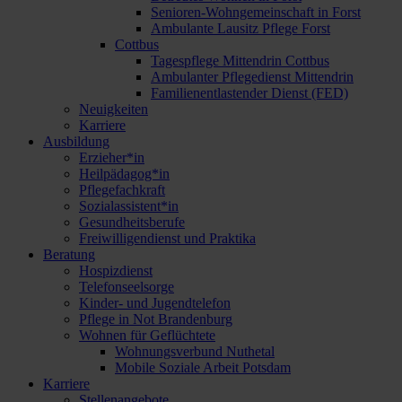
Senioren-Wohngemeinschaft in Forst
Ambulante Lausitz Pflege Forst
Cottbus
Tagespflege Mittendrin Cottbus
Ambulanter Pflegedienst Mittendrin
Familienentlastender Dienst (FED)
Neuigkeiten
Karriere
Ausbildung
Erzieher*in
Heilpädagog*in
Pflegefachkraft
Sozialassistent*in
Gesundheitsberufe
Freiwilligendienst und Praktika
Beratung
Hospizdienst
Telefonseelsorge
Kinder- und Jugendtelefon
Pflege in Not Brandenburg
Wohnen für Geflüchtete
Wohnungsverbund Nuthetal
Mobile Soziale Arbeit Potsdam
Karriere
Stellenangebote