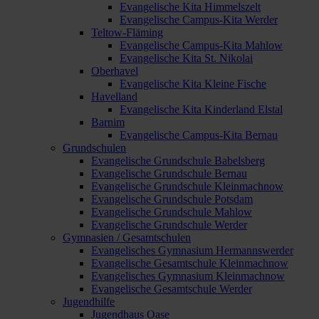
Evangelische Kita Himmelszelt
Evangelische Campus-Kita Werder
Teltow-Fläming
Evangelische Campus-Kita Mahlow
Evangelische Kita St. Nikolai
Oberhavel
Evangelische Kita Kleine Fische
Havelland
Evangelische Kita Kinderland Elstal
Barnim
Evangelische Campus-Kita Bernau
Grundschulen
Evangelische Grundschule Babelsberg
Evangelische Grundschule Bernau
Evangelische Grundschule Kleinmachnow
Evangelische Grundschule Potsdam
Evangelische Grundschule Mahlow
Evangelische Grundschule Werder
Gymnasien / Gesamtschulen
Evangelisches Gymnasium Hermannswerder
Evangelische Gesamtschule Kleinmachnow
Evangelisches Gymnasium Kleinmachnow
Evangelische Gesamtschule Werder
Jugendhilfe
Jugendhaus Oase