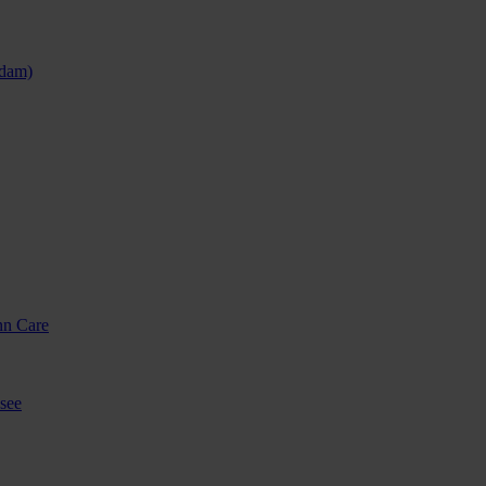
sdam)
nn Care
see