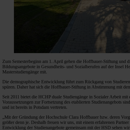
Zum Semesterbeginn am 1. April gehen die Hoffbauer-Stiftung und die
Bildungsangebote in Gesundheits- und Sozialberufen auf der Insel H
Masterstudiengänge mit.
Die demographische Entwicklung führt zum Rückgang von Studierend
spüren. Daher hat sich die Hoffbauer-Stiftung in Abstimmung mit dem
Seit 2011 bietet die HCHP duale Studiengänge in Sozialer Arbeit 
Voraussetzungen zur Fortsetzung des etablierten Studienangebots sin
und ist bereits in Potsdam vertreten.
„Mit der Gründung der Hochschule Clara Hoffbauer bzw. deren Vorgän
größer denn je. Deshalb freuen wir uns, mit einem erfahrenen Partner 
Entwicklung der Studienangebote gemeinsam mit der HSD sehen wir gu