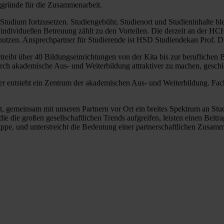
ggründe für die Zusammenarbeit.
tudium fortzusetzen. Studiengebühr, Studienort und Studieninhalte bl
er individuellen Betreuung zählt zu den Vorteilen. Die derzeit an der 
tzen. Ansprechpartner für Studierende ist HSD Studiendekan Prof. D
treibt über 40 Bildungs­einrichtungen von der Kita bis zur beruflichen
h akademische Aus- und Weiter­bildung attraktiver zu machen, geschie
 entsteht ein Zentrum der akademischen Aus- und Weiterbildung. Fac
t, gemeinsam mit unseren Partnern vor Ort ein breites Spektrum an S
die die großen gesellschaftlichen Trends aufgreifen, leisten einen Beit
ruppe, und unterstreicht die Bedeutung einer partnerschaftlichen Zusa