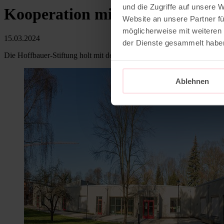
und die Zugriffe auf unsere 
Kooperation mit der Hochschul
Website an unsere Partner fü
möglicherweise mit weiteren
15.03.2024
der Dienste gesammelt habe
Die Hoffbauer-Stiftung holt mit der HSD Hochschule Döpfer einen e
Ablehnen