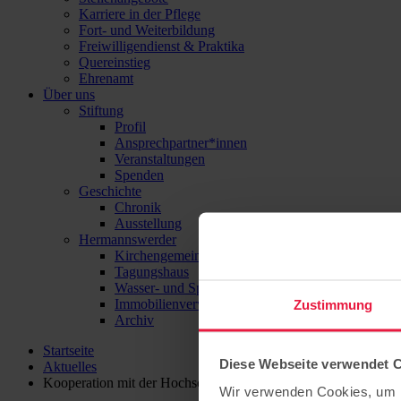
Karriere in der Pflege
Fort- und Weiterbildung
Freiwilligendienst & Praktika
Quereinstieg
Ehrenamt
Über uns
Stiftung
Profil
Ansprechpartner*innen
Veranstaltungen
Spenden
Geschichte
Chronik
Ausstellung
Hermannswerder
Kirchengemeinde
Tagungshaus
Wasser- und Sport-Zentrum Hermannswerder
Immobilienverwaltung
Zustimmung
Archiv
Startseite
Diese Webseite verwendet 
Aktuelles
Kooperation mit der Hochschule Döpfer
Wir verwenden Cookies, um I