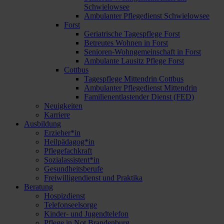
Schwielowsee
Ambulanter Pflegedienst Schwielowsee
Forst
Geriatrische Tagespflege Forst
Betreutes Wohnen in Forst
Senioren-Wohngemeinschaft in Forst
Ambulante Lausitz Pflege Forst
Cottbus
Tagespflege Mittendrin Cottbus
Ambulanter Pflegedienst Mittendrin
Familienentlastender Dienst (FED)
Neuigkeiten
Karriere
Ausbildung
Erzieher*in
Heilpädagog*in
Pflegefachkraft
Sozialassistent*in
Gesundheitsberufe
Freiwilligendienst und Praktika
Beratung
Hospizdienst
Telefonseelsorge
Kinder- und Jugendtelefon
Pflege in Not Brandenburg