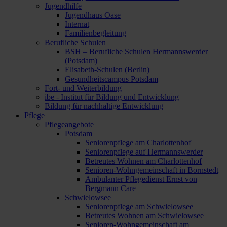
Jugendhilfe
Jugendhaus Oase
Internat
Familienbegleitung
Berufliche Schulen
BSH – Berufliche Schulen Hermannswerder
(Potsdam)
Elisabeth-Schulen (Berlin)
Gesundheitscampus Potsdam
Fort- und Weiterbildung
ibe - Institut für Bildung und Entwicklung
Bildung für nachhaltige Entwicklung
Pflege
Pflegeangebote
Potsdam
Seniorenpflege am Charlottenhof
Seniorenpflege auf Hermannswerder
Betreutes Wohnen am Charlottenhof
Senioren-Wohngemeinschaft in Bornstedt
Ambulanter Pflegedienst Ernst von
Bergmann Care
Schwielowsee
Seniorenpflege am Schwielowsee
Betreutes Wohnen am Schwielowsee
Senioren-Wohngemeinschaft am