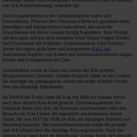
wie sich Kinderbetreuung verändert hat.
Zum Festgottesdienst in der Liebfrauenkirche trafen sich
Generationen. Pfarrerin Ines Fürstenau-Ellerbrock gestaltete einen
lebendigen und kindgerechten Gottesdienst, den auch die
Erwachsenen mit ihrem Gesang freudig begleiteten. Ihrer Predigt
mit dem ganz und gar nicht dummen Schaf Shauni folgten Kinder
und Erwachsene mit fröhlicher Aufmerksamkeit. Eine Premiere
feierte das eigens gedichtete und komponierte
Kita-Lied
.
Instrumental begleitet von Kantor und Kreismusikdirektorin sangen
Kinder und Erzieherinnen im Chor.
Anschließend wurde in Haus und Garten der Kita gefeiert.
Bürgermeisterin Christiane Lindner-Klopsch zählte zu den Gästen.
Sie würdigte die pädagogische Arbeit und zeigte sichtlich Freude
über das lebendige Miteinander.
Im Vorfeld des Festes hatte die Kita mit Hilfe der lokalen Presse
nach dem ältesten Kita-Kind gesucht. Einrichtungsleiterin Ina
Freydank freute sich über die Resonanz und besonders über den
Besuch von Frau Linder, der jugendlich erscheinenden älteren
Dame, die von 1937 bis 1938 die Kita am damaligen Standort Am
Planeberg besuchte. Mit einem Blumenstrauß wurde ihr gedankt
und sich lebhaft über die damalige Zeit ausgetauscht. Auch das
jüngste Kind stand kurz im Mittelpunkt: Annika freute sich über ein