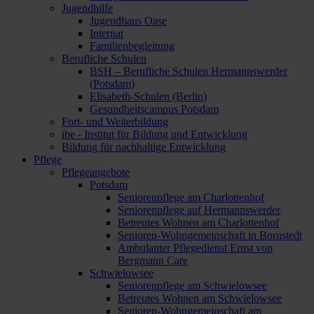
Jugendhilfe
Jugendhaus Oase
Internat
Familienbegleitung
Berufliche Schulen
BSH – Berufliche Schulen Hermannswerder
(Potsdam)
Elisabeth-Schulen (Berlin)
Gesundheitscampus Potsdam
Fort- und Weiterbildung
ibe - Institut für Bildung und Entwicklung
Bildung für nachhaltige Entwicklung
Pflege
Pflegeangebote
Potsdam
Seniorenpflege am Charlottenhof
Seniorenpflege auf Hermannswerder
Betreutes Wohnen am Charlottenhof
Senioren-Wohngemeinschaft in Bornstedt
Ambulanter Pflegedienst Ernst von
Bergmann Care
Schwielowsee
Seniorenpflege am Schwielowsee
Betreutes Wohnen am Schwielowsee
Senioren-Wohngemeinschaft am