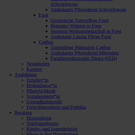
Schwielowsee
Ambulanter Pflegedienst Schwielowsee
Forst
Geriatrische Tagespflege Forst
Betreutes Wohnen in Forst
Senioren-Wohngemeinschaft in Forst
Ambulante Lausitz Pflege Forst
Cottbus
Tagespflege Mittendrin Cottbus
Ambulanter Pflegedienst Mittendrin
Familienentlastender Dienst (FED)
Neuigkeiten
Karriere
Ausbildung
Erzieher*in
Heilpädagog*in
Pflegefachkraft
Sozialassistent*in
Gesundheitsberufe
Freiwilligendienst und Praktika
Beratung
Hospizdienst
Telefonseelsorge
Kinder- und Jugendtelefon
Pflege in Not Brandenburg