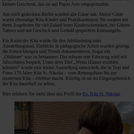
kleines Geschenk, das sie auf Papas Arm entgegennahm.
Am reich gedeckten Büffet wurden alle Gäste satt. Aktive Gäste
waren ehemalige Kita-Kinder und Praktikantinnen: Sie sorgten mit
ihren Angeboten für viel Zulauf beim Kinderschminken, bei Glitzer-
Tattoos und mit Geschick und Geduld gespieltem Entenangeln.
Ein Raum der Kita wurde für den Jubiläumstag zum
Ausstellungssaal. Einblicke in pädagogische Arbeit wurden gezeigt,
die Entwicklungen und Trends dokumentieren. Sogar ein
„Oldtimer“ war zu bestaunen: Das robuste rote Fahrzeug wird seit
Jahrzehnten bespielt. Unter dem Titel „Wenn Häuser erzählen
könnten“ wurde eine kleine Ausstellung entwickelt, die in Text und
Fotos 170 Jahre Kita St. Nikolai – vom Rettungshaus bis zur
modernen Kita – erlebbar macht. Künftig ist sie im Eingangsbereich
der Kita dauerhaft zu sehen.
Hier erfahren Sie mehr über das Profil der
Ev. Kita St. Nikolai
.