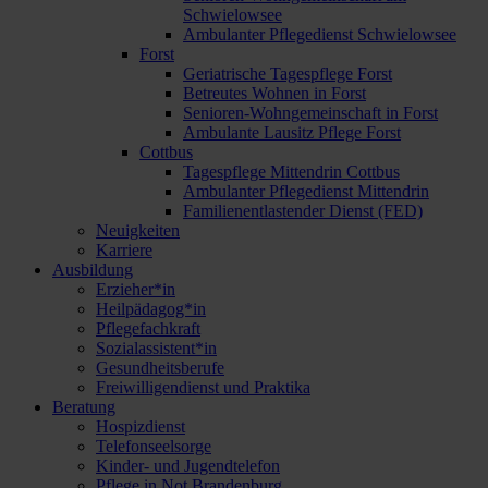
Schwielowsee
Ambulanter Pflegedienst Schwielowsee
Forst
Geriatrische Tagespflege Forst
Betreutes Wohnen in Forst
Senioren-Wohngemeinschaft in Forst
Ambulante Lausitz Pflege Forst
Cottbus
Tagespflege Mittendrin Cottbus
Ambulanter Pflegedienst Mittendrin
Familienentlastender Dienst (FED)
Neuigkeiten
Karriere
Ausbildung
Erzieher*in
Heilpädagog*in
Pflegefachkraft
Sozialassistent*in
Gesundheitsberufe
Freiwilligendienst und Praktika
Beratung
Hospizdienst
Telefonseelsorge
Kinder- und Jugendtelefon
Pflege in Not Brandenburg