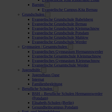
Barnim
Evangelische Campus-Kita Bernau
Grundschulen
Evangelische Grundschule Babelsberg
Evangelische Grundschule Bernau
Evangelische Grundschule Kleinmachnow
Evangelische Grundschule Potsdam
Evangelische Grundschule Mahlow
Evangelische Grundschule Werder
Gymnasien / Gesamtschulen
Evangelisches Gymnasium Hermannswerder
Evangelische Gesamtschule Kleinmachnow
Evangelisches Gymnasium Kleinmachnow
Evangelische Gesamtschule Werder
Jugendhilfe
Jugendhaus Oase
Internat
Familienbegleitung
Berufliche Schulen
BSH – Berufliche Schulen Hermannswerder
(Potsdam)
Elisabeth-Schulen (Berlin)
Gesundheitscampus Potsdam
Fort- und Weiterbildung