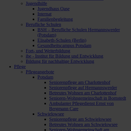
Jugendhilfe
Jugendhaus Oase
Internat
Familienbegleitung
Berufliche Schulen
BSH – Berufliche Schulen Hermannswerder
(Potsdam)
Elisabeth-Schulen (Berlin)
Gesundheitscampus Potsdam
Fort- und Weiterbildung
ibe - Institut für Bildung und Entwicklung
Bildung für nachhaltige Entwicklung
Pflege
Pflegeangebote
Potsdam
Seniorenpflege am Charlottenhof
Seniorenpflege auf Hermannswerder
Betreutes Wohnen am Charlottenhof
Senioren-Wohngemeinschaft in Bornstedt
Ambulanter Pflegedienst Ernst von
Bergmann Care
Schwielowsee
Seniorenpflege am Schwielowsee
Betreutes Wohnen am Schwielowsee
Senioren-Wohngemeinschaft am