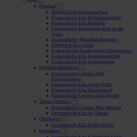
Potsdam
Betriebs-Kita Bergmännchen
Evangelische Kita Hermannswerder
Evangelische Kita Hoffkids
Evangelische Integrations-Kita an der
Nuthe
Evangelischer Pfingstkindergarten
Betriebs-Kita Geolino
Evangelischer Kindergarten Friedenshaus
Evangelische Kita Regenbogenland
Evangelische Kita Sonnenblume
Potsdam-Mittelmark
Evangelische Campus-Kita
Kleinmachnow
Evangelische Kita Arche Noah
Evangelische Kita Himmelszelt
Evangelische Campus-Kita Werder
Teltow-Fläming
Evangelische Campus-Kita Mahlow
Evangelische Kita St. Nikolai
Oberhavel
Evangelische Kita Kleine Fische
Havelland
Evangelische Kita Kinderland Elstal