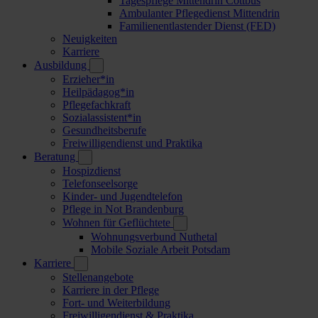
Tagespflege Mittendrin Cottbus
Ambulanter Pflegedienst Mittendrin
Familienentlastender Dienst (FED)
Neuigkeiten
Karriere
Ausbildung
Erzieher*in
Heilpädagog*in
Pflegefachkraft
Sozialassistent*in
Gesundheitsberufe
Freiwilligendienst und Praktika
Beratung
Hospizdienst
Telefonseelsorge
Kinder- und Jugendtelefon
Pflege in Not Brandenburg
Wohnen für Geflüchtete
Wohnungsverbund Nuthetal
Mobile Soziale Arbeit Potsdam
Karriere
Stellenangebote
Karriere in der Pflege
Fort- und Weiterbildung
Freiwilligendienst & Praktika