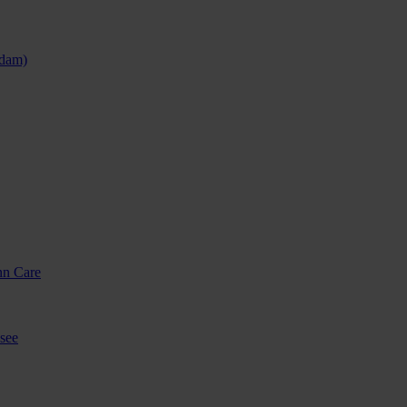
sdam)
nn Care
see