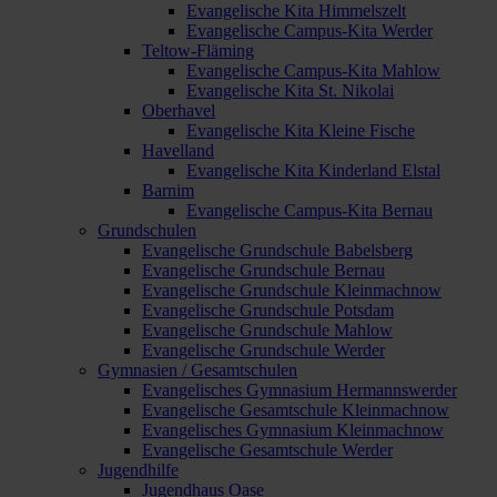
Evangelische Kita Himmelszelt
Evangelische Campus-Kita Werder
Teltow-Fläming
Evangelische Campus-Kita Mahlow
Evangelische Kita St. Nikolai
Oberhavel
Evangelische Kita Kleine Fische
Havelland
Evangelische Kita Kinderland Elstal
Barnim
Evangelische Campus-Kita Bernau
Grundschulen
Evangelische Grundschule Babelsberg
Evangelische Grundschule Bernau
Evangelische Grundschule Kleinmachnow
Evangelische Grundschule Potsdam
Evangelische Grundschule Mahlow
Evangelische Grundschule Werder
Gymnasien / Gesamtschulen
Evangelisches Gymnasium Hermannswerder
Evangelische Gesamtschule Kleinmachnow
Evangelisches Gymnasium Kleinmachnow
Evangelische Gesamtschule Werder
Jugendhilfe
Jugendhaus Oase