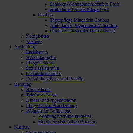
Senioren-Wohngemeinschaft in Forst
Ambulante Lausitz Pflege Forst
Cottbus
Tagespflege Mittendrin Cottbus
Ambulanter Pflegedienst Mittendrin
Familienentlastender Dienst (FED)
Neuigkeiten
Karriere
Ausbildung
Erzieher*in
Heilpädagog*in
Pflegefachkraft
Sozialassistent*in
Gesundheitsberufe
Freiwilligendienst und Praktika
Beratung
Hospizdienst
Telefonseelsorge
Kinder- und Jugendtelefon
Pflege in Not Brandenburg
Wohnen für Geflüchtete
Wohnungsverbund Nuthetal
Mobile Soziale Arbeit Potsdam
Karriere
Stellenangebote