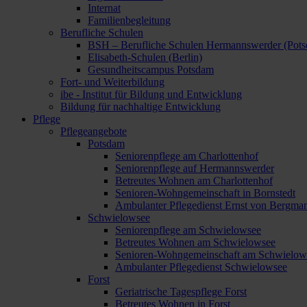
Internat
Familienbegleitung
Berufliche Schulen
BSH – Berufliche Schulen Hermannswerder (Pot
Elisabeth-Schulen (Berlin)
Gesundheitscampus Potsdam
Fort- und Weiterbildung
ibe - Institut für Bildung und Entwicklung
Bildung für nachhaltige Entwicklung
Pflege
Pflegeangebote
Potsdam
Seniorenpflege am Charlottenhof
Seniorenpflege auf Hermannswerder
Betreutes Wohnen am Charlottenhof
Senioren-Wohngemeinschaft in Bornstedt
Ambulanter Pflegedienst Ernst von Bergma
Schwielowsee
Seniorenpflege am Schwielowsee
Betreutes Wohnen am Schwielowsee
Senioren-Wohngemeinschaft am Schwielow
Ambulanter Pflegedienst Schwielowsee
Forst
Geriatrische Tagespflege Forst
Betreutes Wohnen in Forst