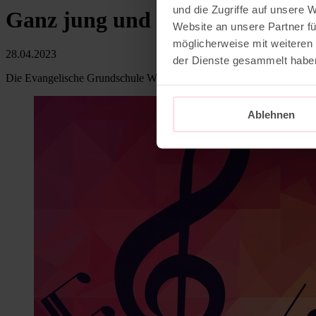
und die Zugriffe auf unsere 
Ganz jung und schon dabei
Website an unsere Partner fü
möglicherweise mit weiteren
28.04.2023
der Dienste gesammelt habe
Die Evangelische Grundschule Werder erstmals bei der Hoffbauer Ga
Ablehnen