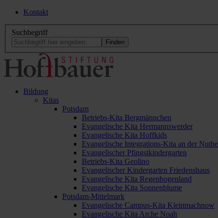
Kontakt
Suchbegriff
Bildung
Kitas
Potsdam
Betriebs-Kita Bergmännchen
Evangelische Kita Hermannswerder
Evangelische Kita Hoffkids
Evangelische Integrations-Kita an der Nuthe
Evangelischer Pfingstkindergarten
Betriebs-Kita Geolino
Evangelischer Kindergarten Friedenshaus
Evangelische Kita Regenbogenland
Evangelische Kita Sonnenblume
Potsdam-Mittelmark
Evangelische Campus-Kita Kleinmachnow
Evangelische Kita Arche Noah