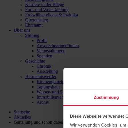
Karriere in der Pflege
Fort- und Weiterbildung
Freiwilligendienst & Praktika
Quereinstieg
Ehrenamt
Über uns
Stiftung
Profil
Ansprechpartner*innen
Veranstaltungen
Spenden
Geschichte
Chronik
Ausstellung
Hermannswerder
Kirchengemeinde
Tagungshaus
Wasser- und Sport-Zentrum Hermannswerder
Immobilienverwaltung
Zustimmung
Archiv
Startseite
Diese Webseite verwendet 
Aktuelles
Ganz jung und schon dabei
Wir verwenden Cookies, um I