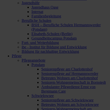
Jugendhilfe
Jugendhaus Oase
Internat
Familienbegleitung
Berufliche Schulen
BSH – Berufliche Schulen Hermannswerder
(Potsdam)
Elisabeth-Schulen (Berlin)
Gesundheitscampus Potsdam
Fort- und Weiterbildung
ibe - Institut für Bildung und Entwicklung
Bildung für nachhaltige Entwicklung
Pflege
Pflegeangebote
Potsdam
Seniorenpflege am Charlottenhof
Seniorenpflege auf Hermannswerder
Betreutes Wohnen am Charlottenhof
Senioren-Wohngemeinschaft in Bornstedt
Ambulanter Pflegedienst Ernst von
Bergmann Care
Schwielowsee
Seniorenpflege am Schwielowsee
Betreutes Wohnen am Schwielowsee
Senioren-Wohngemeinschaft am