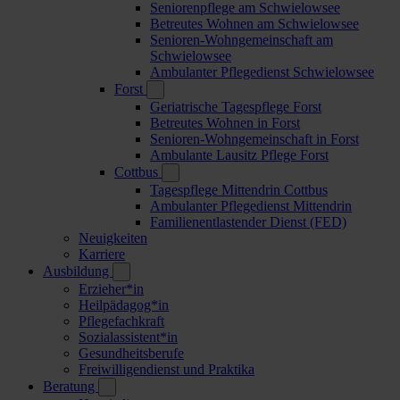
Seniorenpflege am Schwielowsee
Betreutes Wohnen am Schwielowsee
Senioren-Wohngemeinschaft am
Schwielowsee
Ambulanter Pflegedienst Schwielowsee
Forst
Geriatrische Tagespflege Forst
Betreutes Wohnen in Forst
Senioren-Wohngemeinschaft in Forst
Ambulante Lausitz Pflege Forst
Cottbus
Tagespflege Mittendrin Cottbus
Ambulanter Pflegedienst Mittendrin
Familienentlastender Dienst (FED)
Neuigkeiten
Karriere
Ausbildung
Erzieher*in
Heilpädagog*in
Pflegefachkraft
Sozialassistent*in
Gesundheitsberufe
Freiwilligendienst und Praktika
Beratung