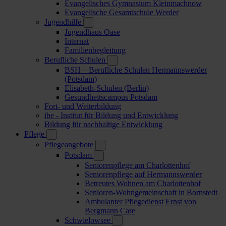
Evangelisches Gymnasium Kleinmachnow
Evangelische Gesamtschule Werder
Jugendhilfe
Jugendhaus Oase
Internat
Familienbegleitung
Berufliche Schulen
BSH – Berufliche Schulen Hermannswerder
(Potsdam)
Elisabeth-Schulen (Berlin)
Gesundheitscampus Potsdam
Fort- und Weiterbildung
ibe - Institut für Bildung und Entwicklung
Bildung für nachhaltige Entwicklung
Pflege
Pflegeangebote
Potsdam
Seniorenpflege am Charlottenhof
Seniorenpflege auf Hermannswerder
Betreutes Wohnen am Charlottenhof
Senioren-Wohngemeinschaft in Bornstedt
Ambulanter Pflegedienst Ernst von
Bergmann Care
Schwielowsee