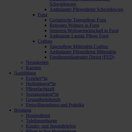
Schwielowsee
Ambulanter Pflegedienst Schwielowsee
Forst
Geriatrische Tagespflege Forst
Betreutes Wohnen in Forst
Senioren-Wohngemeinschaft in Forst
Ambulante Lausitz Pflege Forst
Cottbus
Tagespflege Mittendrin Cottbus
Ambulanter Pflegedienst Mittendrin
Familienentlastender Dienst (FED)
Neuigkeiten
Karriere
Ausbildung
Erzieher*in
Heilpädagog*in
Pflegefachkraft
Sozialassistent*in
Gesundheitsberufe
Freiwilligendienst und Praktika
Beratung
Hospizdienst
Telefonseelsorge
Kinder- und Jugendtelefon
Pflege in Not Brandenburg