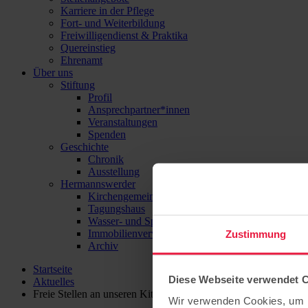
Karriere in der Pflege
Fort- und Weiterbildung
Freiwilligendienst & Praktika
Quereinstieg
Ehrenamt
Über uns
Stiftung
Profil
Ansprechpartner*innen
Veranstaltungen
Spenden
Geschichte
Chronik
Ausstellung
Hermannswerder
Kirchengemeinde
Tagungshaus
Wasser- und Sport-Zentrum Hermannswerder
Immobilienverwaltung
Zustimmung
Archiv
Startseite
Diese Webseite verwendet 
Aktuelles
Freie Stellen an unseren Kitas und Horten
Wir verwenden Cookies, um I