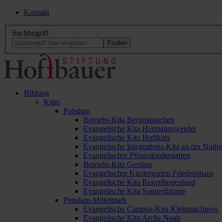
Kontakt
Suchbegriff
Bildung
Kitas
Potsdam
Betriebs-Kita Bergmännchen
Evangelische Kita Hermannswerder
Evangelische Kita Hoffkids
Evangelische Integrations-Kita an der Nuthe
Evangelischer Pfingstkindergarten
Betriebs-Kita Geolino
Evangelischer Kindergarten Friedenshaus
Evangelische Kita Regenbogenland
Evangelische Kita Sonnenblume
Potsdam-Mittelmark
Evangelische Campus-Kita Kleinmachnow
Evangelische Kita Arche Noah