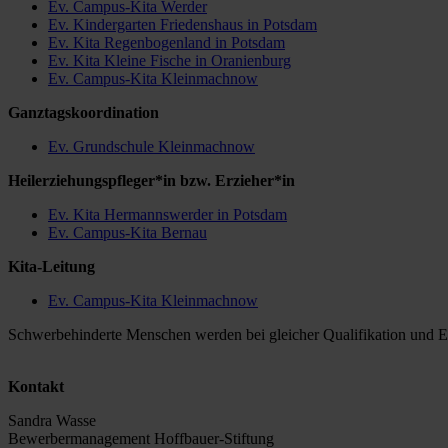
Ev. Campus-Kita Werder
Ev. Kindergarten Friedenshaus in Potsdam
Ev. Kita Regenbogenland in Potsdam
Ev. Kita Kleine Fische in Oranienburg
Ev. Campus-Kita Kleinmachnow
Ganztagskoordination
Ev. Grundschule Kleinmachnow
Heilerziehungspfleger*in bzw. Erzieher*in
Ev. Kita Hermannswerder in Potsdam
Ev. Campus-Kita Bernau
Kita-Leitung
Ev. Campus-Kita Kleinmachnow
Schwerbehinderte Menschen werden bei gleicher Qualifikation und Ei
Kontakt
Sandra Wasse
Bewerbermanagement Hoffbauer-Stiftung