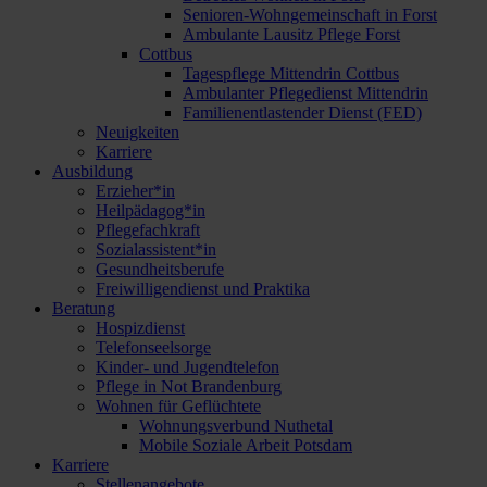
Senioren-Wohngemeinschaft in Forst
Ambulante Lausitz Pflege Forst
Cottbus
Tagespflege Mittendrin Cottbus
Ambulanter Pflegedienst Mittendrin
Familienentlastender Dienst (FED)
Neuigkeiten
Karriere
Ausbildung
Erzieher*in
Heilpädagog*in
Pflegefachkraft
Sozialassistent*in
Gesundheitsberufe
Freiwilligendienst und Praktika
Beratung
Hospizdienst
Telefonseelsorge
Kinder- und Jugendtelefon
Pflege in Not Brandenburg
Wohnen für Geflüchtete
Wohnungsverbund Nuthetal
Mobile Soziale Arbeit Potsdam
Karriere
Stellenangebote