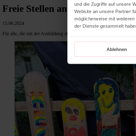
und die Zugriffe auf unsere 
Freie Stellen an unseren Kitas 
Website an unsere Partner fü
möglicherweise mit weiteren
15.06.2024
der Dienste gesammelt habe
Für alle, die mit der Ausbildung als Erzieher*in fertig sind, oder auch
Ablehnen