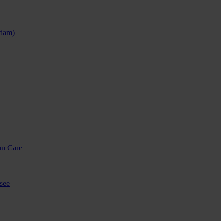
sdam)
nn Care
see