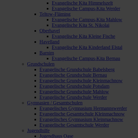
Evangelische Kita Himmelszelt
Evangelische Campus-Kita Werder
Teltow-Fläming
Evangelische Campus-Kita Mahlow
Evangelische Kita St. Nikolai
Oberhavel
Evangelische Kita Kleine Fische
Havelland
Evangelische Kita Kinderland Elstal
Barnim
Evangelische Campus-Kita Bernau
Grundschulen
Evangelische Grundschule Babelsberg
Evangelische Grundschule Bernau
Evangelische Grundschule Kleinmachnow
Evangelische Grundschule Potsdam
Evangelische Grundschule Mahlow
Evangelische Grundschule Werder
Gymnasien / Gesamtschulen
Evangelisches Gymnasium Hermannswerder
Evangelische Gesamtschule Kleinmachnow
Evangelisches Gymnasium Kleinmachnow
Evangelische Gesamtschule Werder
Jugendhilfe
Jugendhaus Oase