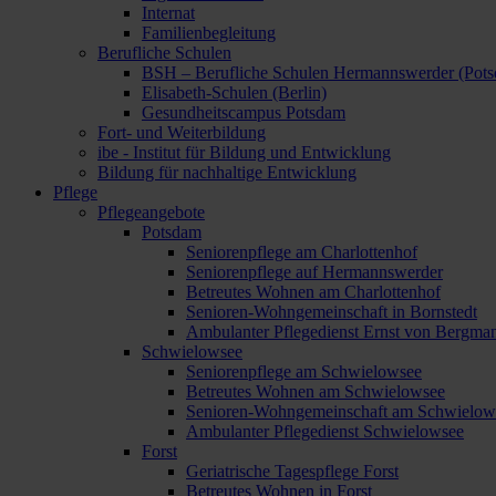
Internat
Familienbegleitung
Berufliche Schulen
BSH – Berufliche Schulen Hermannswerder (Pot
Elisabeth-Schulen (Berlin)
Gesundheitscampus Potsdam
Fort- und Weiterbildung
ibe - Institut für Bildung und Entwicklung
Bildung für nachhaltige Entwicklung
Pflege
Pflegeangebote
Potsdam
Seniorenpflege am Charlottenhof
Seniorenpflege auf Hermannswerder
Betreutes Wohnen am Charlottenhof
Senioren-Wohngemeinschaft in Bornstedt
Ambulanter Pflegedienst Ernst von Bergma
Schwielowsee
Seniorenpflege am Schwielowsee
Betreutes Wohnen am Schwielowsee
Senioren-Wohngemeinschaft am Schwielow
Ambulanter Pflegedienst Schwielowsee
Forst
Geriatrische Tagespflege Forst
Betreutes Wohnen in Forst