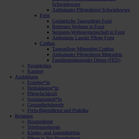
Schwielowsee
Ambulanter Pflegedienst Schwielowsee
Forst
Geriatrische Tagespflege Forst
Betreutes Wohnen in Forst
Senioren-Wohngemeinschaft in Forst
Ambulante Lausitz Pflege Forst
Cottbus
Tagespflege Mittendrin Cottbus
Ambulanter Pflegedienst Mittendrin
Familienentlastender Dienst (FED)
Neuigkeiten
Karriere
Ausbildung
Erzieher*in
Heilpädagog*in
Pflegefachkraft
Sozialassistent*in
Gesundheitsberufe
Freiwilligendienst und Praktika
Beratung
Hospizdienst
Telefonseelsorge
Kinder- und Jugendtelefon
Pflege in Not Brandenburg