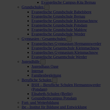
Evangelische Campus-Kita Bernau
Grundschulen
Evangelische Grundschule Babelsberg
Evangelische Grundschule Bernau
Evangelische Grundschule Kleinmachnow
Evangelische Grundschule Potsdam
Evangelische Grundschule Mahlow
Evangelische Grundschule Werder
Gymnasien / Gesamtschulen
Evangelisches Gymnasium Hermannswerder
Evangelische Gesamtschule Kleinmachnow
Evangelisches Gymnasium Kleinmachnow
Evangelische Gesamtschule Werder
Jugendhilfe
Jugendhaus Oase
Internat
Familienbegleitung
Berufliche Schulen
BSH – Berufliche Schulen Hermannswerder
(Potsdam)
Elisabeth-Schulen (Berlin)
Gesundheitscampus Potsdam
Fort- und Weiterbildung
ibe - Institut für Bildung und Entwicklung