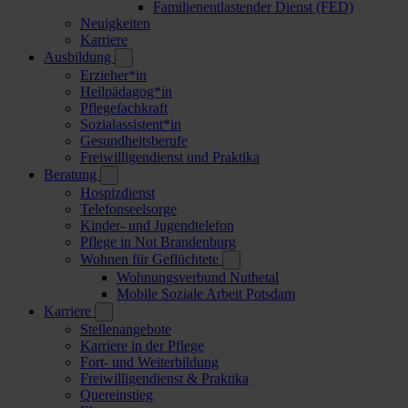
Familienentlastender Dienst (FED)
Neuigkeiten
Karriere
Ausbildung
Erzieher*in
Heilpädagog*in
Pflegefachkraft
Sozialassistent*in
Gesundheitsberufe
Freiwilligendienst und Praktika
Beratung
Hospizdienst
Telefonseelsorge
Kinder- und Jugendtelefon
Pflege in Not Brandenburg
Wohnen für Geflüchtete
Wohnungsverbund Nuthetal
Mobile Soziale Arbeit Potsdam
Karriere
Stellenangebote
Karriere in der Pflege
Fort- und Weiterbildung
Freiwilligendienst & Praktika
Quereinstieg