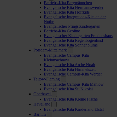
Betriebs-Kita Bergmännchen
Evangelische Kita Hermannswerder
Evangelische Kita Hoffkids
Evangelische Integrations-Kita an der
Nuthe
Evangelischer Pfingstkindergarten
Betriebs-Kita Geolino
Evangelischer Kindergarten Friedenshaus
Evangelische Kita Regenbogenland
Evangelische Kita Sonnenblume
Potsdam-Mittelmark
Evangelische Campus-Kita
Kleinmachnow
Evangelische Kita Arche Noah
Evangelische Kita Himmelszelt
Evangelische Campus-Kita Werder
Teltow-Fläming
Evangelische Campus-Kita Mahlow
Evangelische Kita St. Nikolai
Oberhavel
Evangelische Kita Kleine Fische
Havelland
Evangelische Kita Kinderland Elstal
Barnim