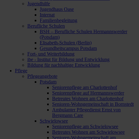
Jugendhilfe
Jugendhaus Oase
Internat
Familienbegleitung
Berufliche Schulen
BSH – Berufliche Schulen Hermannswerder
(Potsdam)
Elisabeth-Schulen (Berlin)
Gesundheitscampus Potsdam
Fort- und Weiterbildung
ibe - Institut für Bildung und Entwicklung
Bildung für nachhaltige Entwicklung
Pflege
Pflegeangebote
Potsdam
Seniorenpflege am Charlottenhof
Seniorenpflege auf Hermannswerder
Betreutes Wohnen am Charlottenhof
Senioren-Wohngemeinschaft in Bornstedt
Ambulanter Pflegedienst Ernst von
Bergmann Care
Schwielowsee
Seniorenpflege am Schwielowsee
Betreutes Wohnen am Schwielowsee
Senioren-Wohngemeinschaft am