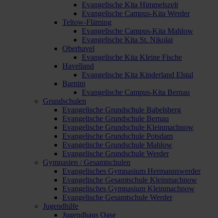
Evangelische Kita Himmelszelt
Evangelische Campus-Kita Werder
Teltow-Fläming
Evangelische Campus-Kita Mahlow
Evangelische Kita St. Nikolai
Oberhavel
Evangelische Kita Kleine Fische
Havelland
Evangelische Kita Kinderland Elstal
Barnim
Evangelische Campus-Kita Bernau
Grundschulen
Evangelische Grundschule Babelsberg
Evangelische Grundschule Bernau
Evangelische Grundschule Kleinmachnow
Evangelische Grundschule Potsdam
Evangelische Grundschule Mahlow
Evangelische Grundschule Werder
Gymnasien / Gesamtschulen
Evangelisches Gymnasium Hermannswerder
Evangelische Gesamtschule Kleinmachnow
Evangelisches Gymnasium Kleinmachnow
Evangelische Gesamtschule Werder
Jugendhilfe
Jugendhaus Oase