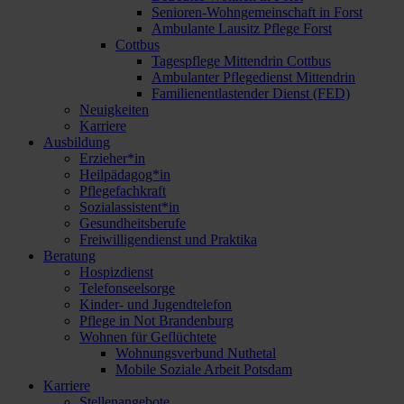
Senioren-Wohngemeinschaft in Forst
Ambulante Lausitz Pflege Forst
Cottbus
Tagespflege Mittendrin Cottbus
Ambulanter Pflegedienst Mittendrin
Familienentlastender Dienst (FED)
Neuigkeiten
Karriere
Ausbildung
Erzieher*in
Heilpädagog*in
Pflegefachkraft
Sozialassistent*in
Gesundheitsberufe
Freiwilligendienst und Praktika
Beratung
Hospizdienst
Telefonseelsorge
Kinder- und Jugendtelefon
Pflege in Not Brandenburg
Wohnen für Geflüchtete
Wohnungsverbund Nuthetal
Mobile Soziale Arbeit Potsdam
Karriere
Stellenangebote