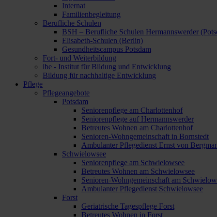
Internat
Familienbegleitung
Berufliche Schulen
BSH – Berufliche Schulen Hermannswerder (Pot
Elisabeth-Schulen (Berlin)
Gesundheitscampus Potsdam
Fort- und Weiterbildung
ibe - Institut für Bildung und Entwicklung
Bildung für nachhaltige Entwicklung
Pflege
Pflegeangebote
Potsdam
Seniorenpflege am Charlottenhof
Seniorenpflege auf Hermannswerder
Betreutes Wohnen am Charlottenhof
Senioren-Wohngemeinschaft in Bornstedt
Ambulanter Pflegedienst Ernst von Bergma
Schwielowsee
Seniorenpflege am Schwielowsee
Betreutes Wohnen am Schwielowsee
Senioren-Wohngemeinschaft am Schwielow
Ambulanter Pflegedienst Schwielowsee
Forst
Geriatrische Tagespflege Forst
Betreutes Wohnen in Forst