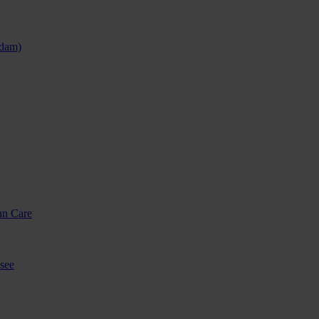
sdam)
nn Care
see