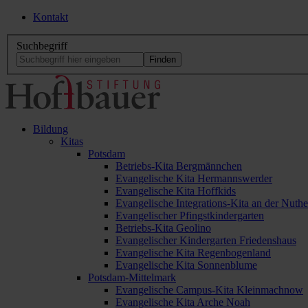
Kontakt
Suchbegriff
Bildung
Kitas
Potsdam
Betriebs-Kita Bergmännchen
Evangelische Kita Hermannswerder
Evangelische Kita Hoffkids
Evangelische Integrations-Kita an der Nuthe
Evangelischer Pfingstkindergarten
Betriebs-Kita Geolino
Evangelischer Kindergarten Friedenshaus
Evangelische Kita Regenbogenland
Evangelische Kita Sonnenblume
Potsdam-Mittelmark
Evangelische Campus-Kita Kleinmachnow
Evangelische Kita Arche Noah