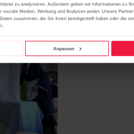
Website zu analysieren. Außerdem geben wir Informationen zu I
 in der Kita Bergmännchen
r soziale Medien, Werbung und Analysen weiter. Unsere Partner
 Daten zusammen, die Sie ihnen bereitgestellt haben oder die s
n.
der auf.
Anpassen