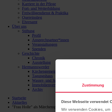
Karriere in der Pflege
Fort- und Weiterbildung
Freiwilligendienst & Praktika
Quereinstieg
Ehrenamt
Über uns
Stiftung
Profil
Ansprechpartner*innen
Veranstaltungen
Spenden
Geschichte
Chronik
Ausstellung
Hermannswerder
Kirchengemeinde
Tagungshaus
Wasser- und Sport-Zentrum Hermannswerder
Immobilienverwaltung
Zustimmung
Archiv
Startseite
Diese Webseite verwendet 
Aktuelles
"Frau Holle" als Märchenspiel in der Kita Bergmännchen
Wir verwenden Cookies, um I