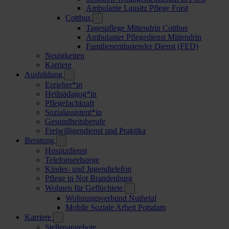
Ambulante Lausitz Pflege Forst
Cottbus
Tagespflege Mittendrin Cottbus
Ambulanter Pflegedienst Mittendrin
Familienentlastender Dienst (FED)
Neuigkeiten
Karriere
Ausbildung
Erzieher*in
Heilpädagog*in
Pflegefachkraft
Sozialassistent*in
Gesundheitsberufe
Freiwilligendienst und Praktika
Beratung
Hospizdienst
Telefonseelsorge
Kinder- und Jugendtelefon
Pflege in Not Brandenburg
Wohnen für Geflüchtete
Wohnungsverbund Nuthetal
Mobile Soziale Arbeit Potsdam
Karriere
Stellenangebote