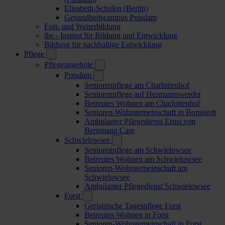
Elisabeth-Schulen (Berlin)
Gesundheitscampus Potsdam
Fort- und Weiterbildung
ibe - Institut für Bildung und Entwicklung
Bildung für nachhaltige Entwicklung
Pflege
Pflegeangebote
Potsdam
Seniorenpflege am Charlottenhof
Seniorenpflege auf Hermannswerder
Betreutes Wohnen am Charlottenhof
Senioren-Wohngemeinschaft in Bornstedt
Ambulanter Pflegedienst Ernst von
Bergmann Care
Schwielowsee
Seniorenpflege am Schwielowsee
Betreutes Wohnen am Schwielowsee
Senioren-Wohngemeinschaft am
Schwielowsee
Ambulanter Pflegedienst Schwielowsee
Forst
Geriatrische Tagespflege Forst
Betreutes Wohnen in Forst
Senioren-Wohngemeinschaft in Forst