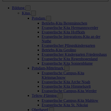
Bildung
Kitas
Potsdam
Betriebs-Kita Bergmännchen
Evangelische Kita Hermannswerder
Evangelische Kita Hoffkids
Evangelische Integrations-Kita an der
Nuthe
Evangelischer Pfingstkindergarten
Betriebs-Kita Geolino
Evangelischer Kindergarten Friedenshaus
Evangelische Kita Regenbogenland
Evangelische Kita Sonnenblume
Potsdam-Mittelmark
Evangelische Campus-Kita
Kleinmachnow
Evangelische Kita Arche Noah
Evangelische Kita Himmelszelt
Evangelische Campus-Kita Werder
Teltow-Fläming
Evangelische Campus-Kita Mahlow
Evangelische Kita St. Nikolai
Oberhavel