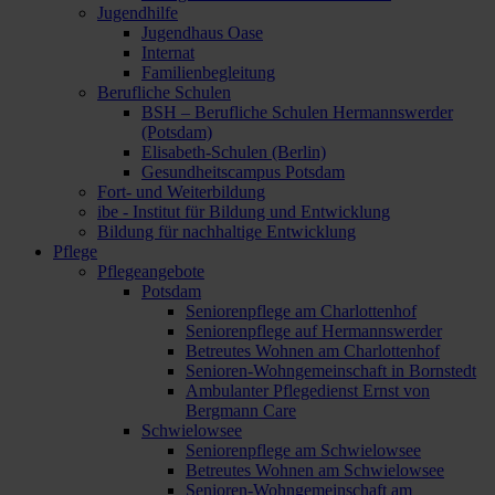
Jugendhilfe
Jugendhaus Oase
Internat
Familienbegleitung
Berufliche Schulen
BSH – Berufliche Schulen Hermannswerder
(Potsdam)
Elisabeth-Schulen (Berlin)
Gesundheitscampus Potsdam
Fort- und Weiterbildung
ibe - Institut für Bildung und Entwicklung
Bildung für nachhaltige Entwicklung
Pflege
Pflegeangebote
Potsdam
Seniorenpflege am Charlottenhof
Seniorenpflege auf Hermannswerder
Betreutes Wohnen am Charlottenhof
Senioren-Wohngemeinschaft in Bornstedt
Ambulanter Pflegedienst Ernst von
Bergmann Care
Schwielowsee
Seniorenpflege am Schwielowsee
Betreutes Wohnen am Schwielowsee
Senioren-Wohngemeinschaft am