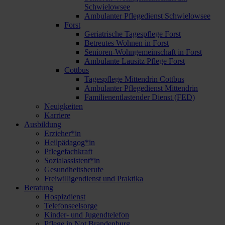
Schwielowsee
Ambulanter Pflegedienst Schwielowsee
Forst
Geriatrische Tagespflege Forst
Betreutes Wohnen in Forst
Senioren-Wohngemeinschaft in Forst
Ambulante Lausitz Pflege Forst
Cottbus
Tagespflege Mittendrin Cottbus
Ambulanter Pflegedienst Mittendrin
Familienentlastender Dienst (FED)
Neuigkeiten
Karriere
Ausbildung
Erzieher*in
Heilpädagog*in
Pflegefachkraft
Sozialassistent*in
Gesundheitsberufe
Freiwilligendienst und Praktika
Beratung
Hospizdienst
Telefonseelsorge
Kinder- und Jugendtelefon
Pflege in Not Brandenburg