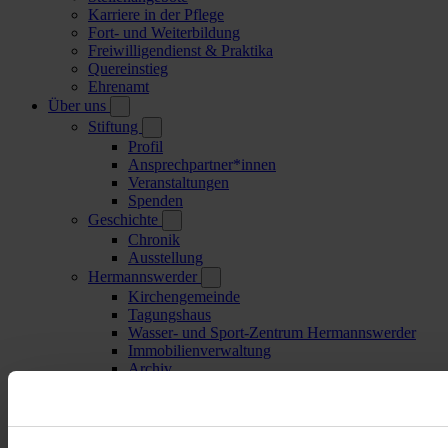
Karriere in der Pflege
Fort- und Weiterbildung
Freiwilligendienst & Praktika
Quereinstieg
Ehrenamt
Über uns
Stiftung
Profil
Ansprechpartner*innen
Veranstaltungen
Spenden
Geschichte
Chronik
Ausstellung
Hermannswerder
Kirchengemeinde
Tagungshaus
Wasser- und Sport-Zentrum Hermannswerder
Immobilienverwaltung
Archiv